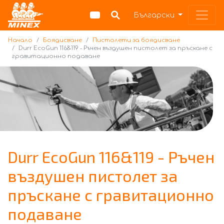
Начало
Български
Начало
Боядисване
Пистолети за боядисване
Durr EcoGun 116&119 - Ръчен въздушен пистолет за пръскане с
гравитационно подаване
Durr EcoGun 116&119 - Ръчен
въздушен пистолет за
пръскане с гравитационно
подаване