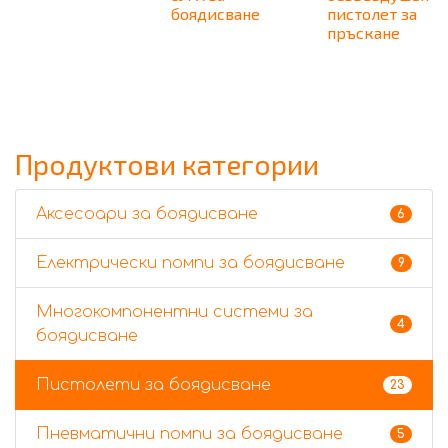
боядисване
пистолет за
пръскане
Продуктови категории
Аксесоари за боядисване
6
Електрически помпи за боядисване
9
Многокомпонентни системи за
4
боядисване
Пистолети за боядисване
23
Пневматични помпи за боядисване
5