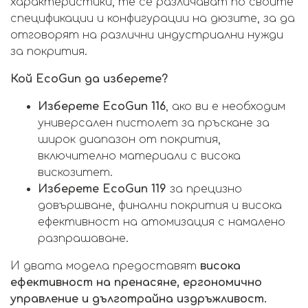
характеристики, те се различават по своите
спецификации и конфигурации на дюзите, за да
отговорят на различни индустриални нужди
за покрития.
Кой EcoGun да изберете?
Изберете EcoGun 116
, ако ви е необходим
универсален пистолет за пръскане за
широк диапазон от покрития,
включително материали с висока
вискозитет.
Изберете EcoGun 119
за прецизно
довършване, финални покрития и висока
ефективност на атомизация с намалено
разпрашаване.
И двата модела предоставят
висока
ефективност на пренасяне, ергономично
управление и дълготрайна издръжливост.