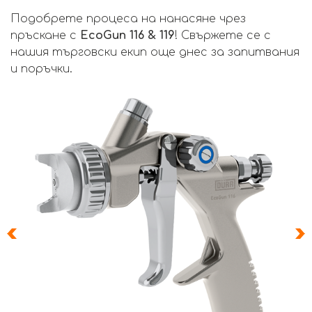
Подобрете процеса на нанасяне чрез
пръскане с
EcoGun 116 & 119
! Свържете се с
нашия търговски екип още днес за запитвания
и поръчки.