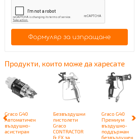
Формуляр за изпращане
Продукти, които може да харесате
Graco G40
Безвъздушни
Graco G40
Автоматичен
пистолети
Премиум
въздушно-
Graco
въздушно-
асистиран
CONTRACTOR
поддържан
& FX за
безвъздушен