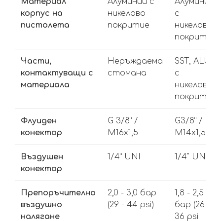
Материал
Алуминий с
Алуминий
корпус на
никелово
с
пистолета
покритие
никелово
покритие
Части,
Неръждаема
SST, ALU
контактуващи с
стомана
с
материала
никелово
покритие
Флуиден
G 3/8” /
G3/8“ /
конектор
M16x1,5
M14x1,5
Въздушен
1/4” UNI
1/4" UNI
конектор
Препоръчително
2,0 - 3,0 бар
1,8 - 2,5
въздушно
(29 - 44 psi)
бар (26 -
налягане
36 psi