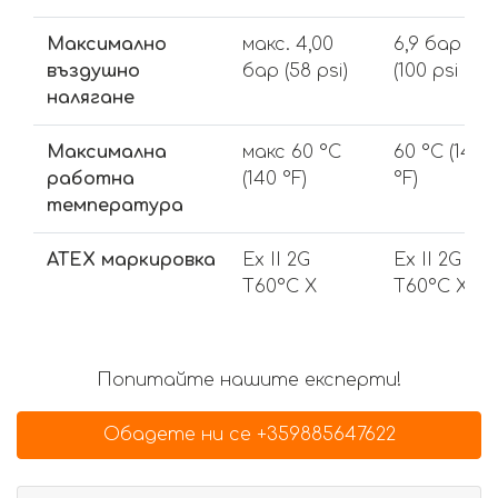
Максимално
макс. 4,00
6,9 бар
въздушно
бар (58 psi)
(100 psi
налягане
Максимална
макс 60 °C
60 °C (140
работна
(140 °F)
°F)
температура
ATEX маркировка
Ex II 2G
Ex II 2G
T60°C X
T60°C X
Попитайте нашите експерти!
Обадете ни се +359885647622