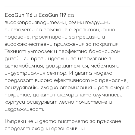
EcoGun 116
и
EcoGun 119
са
високопроизводителни, ръчни въздушни
пистолети за пръскане с гравитационно
подаване, проектирани за прецизни и
висококачествени приложения за покрития.
Техният ултралек и перфектно балансиран
дизайн ги прави идеални за използване в
автомобилния, довършителния, мебелния и
индустриалния сектор. И двата модела
предлагат висока ефективност на пренасяне,
осигурявайки гладка атомизация и равномерно
покритие, докато никелираните алуминиеви
корпуси осигуряват лесно почистване и
издръжливост.
Въпреки че и двата пистолета за пръскане
споделят сходни ергономични