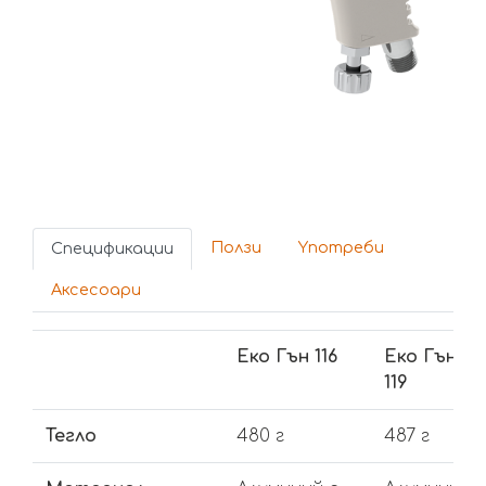
Ползи
Yпотреби
Спецификации
Аксесоари
Еко Гън 116
Еко Гън
119
Тегло
480 г
487 г