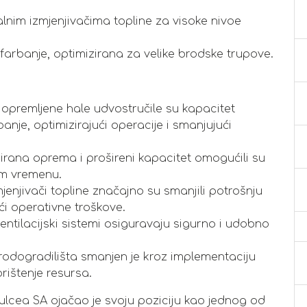
jalnim izmjenjivačima topline za visoke nivoe
 farbanje, optimizirana za velike brodske trupove.
premljene hale udvostručile su kapacitet
anje, optimizirajući operacije i smanjujući
rana oprema i prošireni kapacitet omogućili su
m vremenu.
mjenjivači topline značajno su smanjili potrošnju
ći operativne troškove.
ntilacijski sistemi osiguravaju sigurno i udobno
rodogradilišta smanjen je kroz implementaciju
orištenje resursa.
Tulcea SA ojačao je svoju poziciju kao jednog od