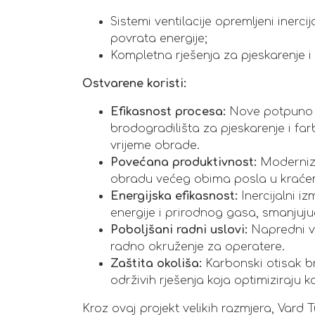
Sistemi ventilacije opremljeni inerci
povrata energije;
Kompletna rješenja za pjeskarenje i
Ostvarene koristi:
Efikasnost procesa:
Nove potpuno o
brodogradilišta za pjeskarenje i farb
vrijeme obrade.
Povećana produktivnost:
Modernizi
obradu većeg obima posla u kraće
Energijska efikasnost:
Inercijalni iz
energije i prirodnog gasa, smanjuju
Poboljšani radni uslovi:
Napredni ve
radno okruženje za operatere.
Zaštita okoliša:
Karbonski otisak b
održivih rješenja koja optimiziraju k
Kroz ovaj projekt velikih razmjera, Vard 