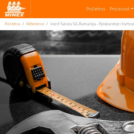
Početna
Početna
Proizvodi
Početna
Reference
Vard Tulcea SA, Rumunija - Pjeskarenje i farba