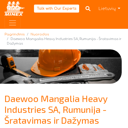
Pagrindinis
Lietuvių
Talk with Our Experts
Pagrindinis
Nuorodos
Daewoo Mangalia Heavy Industries SA, Rumunija - Šratavimas ir
Dažymas
Daewoo Mangalia Heavy
Industries SA, Rumunija -
Šratavimas ir Dažymas