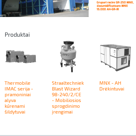
Produktai
Thermobile
Straaltechniek
MNX - AH
IMAC serija -
Blast Wizard
Drėkintuvai
pramoniniai
98-240/2/CE
alyva
- Mobiliosios
kūrenami
sprogdinimo
šildytuvai
įrengimai