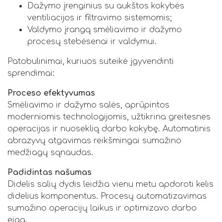
Dažymo įrenginius su aukštos kokybės
ventiliacijos ir filtravimo sistemomis;
Valdymo įrangą smėliavimo ir dažymo
procesų stebėsenai ir valdymui.
Patobulinimai, kuriuos suteikė įgyvendinti
sprendimai:
Proceso efektyvumas
Smėliavimo ir dažymo salės, aprūpintos
moderniomis technologijomis, užtikrina greitesnes
operacijas ir nuoseklią darbo kokybę. Automatinis
abrazyvų atgavimas reikšmingai sumažino
medžiagų sąnaudas.
Padidintas našumas
Didelis salių dydis leidžia vienu metu apdoroti kelis
didelius komponentus. Procesų automatizavimas
sumažino operacijų laikus ir optimizavo darbo
eigą.