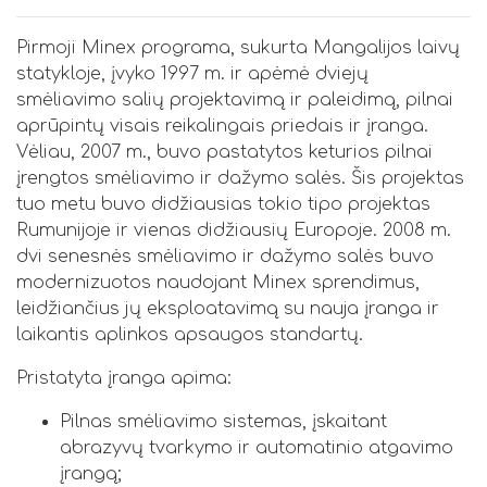
Pirmoji Minex programa, sukurta Mangalijos laivų
statykloje, įvyko 1997 m. ir apėmė dviejų
smėliavimo salių projektavimą ir paleidimą, pilnai
aprūpintų visais reikalingais priedais ir įranga.
Vėliau, 2007 m., buvo pastatytos keturios pilnai
įrengtos smėliavimo ir dažymo salės. Šis projektas
tuo metu buvo didžiausias tokio tipo projektas
Rumunijoje ir vienas didžiausių Europoje. 2008 m.
dvi senesnės smėliavimo ir dažymo salės buvo
modernizuotos naudojant Minex sprendimus,
leidžiančius jų eksploatavimą su nauja įranga ir
laikantis aplinkos apsaugos standartų.
Pristatyta įranga apima:
Pilnas smėliavimo sistemas, įskaitant
abrazyvų tvarkymo ir automatinio atgavimo
įrangą;