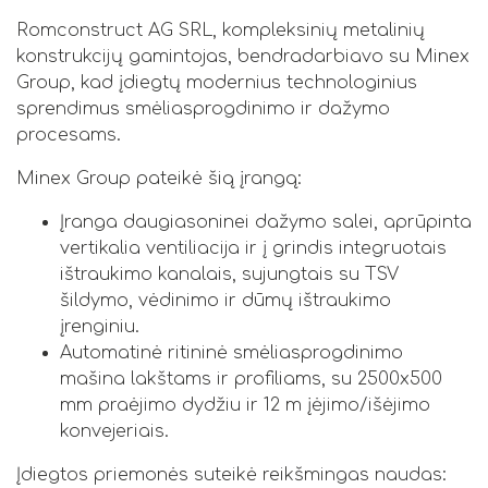
Romconstruct AG SRL, kompleksinių metalinių
konstrukcijų gamintojas, bendradarbiavo su Minex
Group, kad įdiegtų modernius technologinius
sprendimus smėliasprogdinimo ir dažymo
procesams.
Minex Group pateikė šią įrangą:
Įranga daugiasoninei dažymo salei, aprūpinta
vertikalia ventiliacija ir į grindis integruotais
ištraukimo kanalais, sujungtais su TSV
šildymo, vėdinimo ir dūmų ištraukimo
įrenginiu.
Automatinė ritininė smėliasprogdinimo
mašina lakštams ir profiliams, su 2500x500
mm praėjimo dydžiu ir 12 m įėjimo/išėjimo
konvejeriais.
Įdiegtos priemonės suteikė reikšmingas naudas: