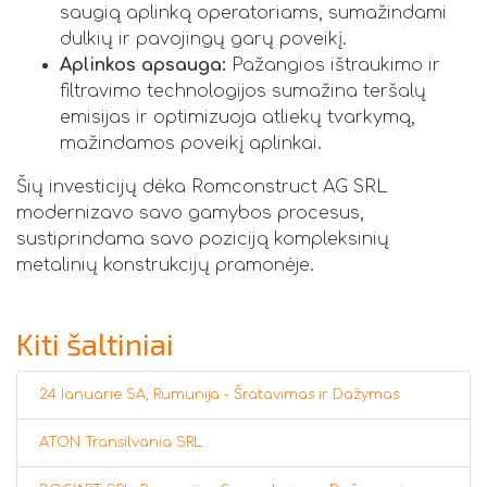
saugią aplinką operatoriams, sumažindami
dulkių ir pavojingų garų poveikį.
Aplinkos apsauga:
Pažangios ištraukimo ir
filtravimo technologijos sumažina teršalų
emisijas ir optimizuoja atliekų tvarkymą,
mažindamos poveikį aplinkai.
Šių investicijų dėka Romconstruct AG SRL
modernizavo savo gamybos procesus,
sustiprindama savo poziciją kompleksinių
metalinių konstrukcijų pramonėje.
Kiti šaltiniai
24 Ianuarie SA, Rumunija - Šratavimas ir Dažymas
ATON Transilvania SRL