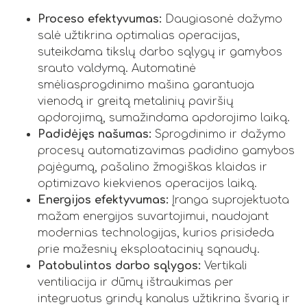
Proceso efektyvumas:
Daugiasonė dažymo
salė užtikrina optimalias operacijas,
suteikdama tikslų darbo sąlygų ir gamybos
srauto valdymą. Automatinė
smėliasprogdinimo mašina garantuoja
vienodą ir greitą metalinių paviršių
apdorojimą, sumažindama apdorojimo laiką.
Padidėjęs našumas:
Sprogdinimo ir dažymo
procesų automatizavimas padidino gamybos
pajėgumą, pašalino žmogiškas klaidas ir
optimizavo kiekvienos operacijos laiką.
Energijos efektyvumas:
Įranga suprojektuota
mažam energijos suvartojimui, naudojant
modernias technologijas, kurios prisideda
prie mažesnių eksploatacinių sąnaudų.
Patobulintos darbo sąlygos:
Vertikali
ventiliacija ir dūmų ištraukimas per
integruotus grindų kanalus užtikrina švarią ir