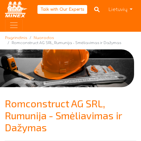
Pagrindinis
Lietuvių
Talk with Our Experts
Pagrindinis
Nuorodos
Romconstruct AG SRL, Rumunija - Smėliavimas ir Dažymas
Romconstruct AG SRL,
Rumunija - Smėliavimas ir
Dažymas