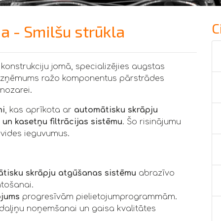
C
 - Smilšu strūkla
onstrukciju jomā, specializējies augstas
s. Uzņēmums ražo komponentus pārstrādes
nozarei.
ni
, kas aprīkota ar
automātisku skrāpju
un kasetņu filtrācijas sistēmu
. Šo risinājumu
 vides ieguvumus.
ātisku skrāpju atgūšanas sistēmu
abrazīvo
ntošanai.
ojums
progresīvām pielietojumprogrammām.
daļiņu noņemšanai un gaisa kvalitātes