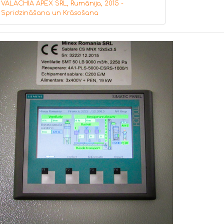
VALACHIA APEX SRL, Rumānija, 2015 -
Spridzināšana un Krāsošana