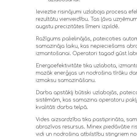
Ievieztie risinājumi uzlaboja procesa efe
rezultātu vienveidību. Tas ļāva uzņēmu
augstu precizitātes līmeni izpildē.
Ražīgums palielinājās, pateicoties autom
samazināja laiku, kas nepieciešams abraz
izmantošanai. Operatori tagad gūst lab
Energoefektivitāte tika uzlabota, izmanto
mazāk enerģijas un nodrošina tīrāku darb
izmaksu samazināšanu.
Darba apstākļi būtiski uzlabojās, pateico
sistēmām, kas samazina operatoru pakļ
kvalitāti darba telpā.
Vides aizsardzība tika pastiprināta, sam
abrazīvos resursus. Minex piedāvātie ri
vidi un nodrošina atbilstību stingriem n