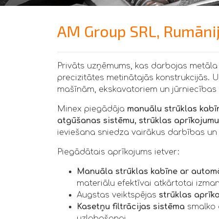
AM Group SRL, Rumānija
Privāts uzņēmums, kas darbojas metāla k
precizitātes metinātajās konstrukcijā
mašīnām, ekskavatoriem un jūrniecības 
Minex piegādāja
manuālu strūklas kabī
atgūšanas sistēmu, strūklas aprīkojumu 
ieviešana sniedza vairākus darbības un
Piegādātais aprīkojums ietver:
Manuāla strūklas kabīne ar autom
materiālu efektīvai atkārtotai izma
Augstas veiktspējas
strūklas aprīk
Kasetņu filtrācijas sistēma
smalko 
uzlabošanai.