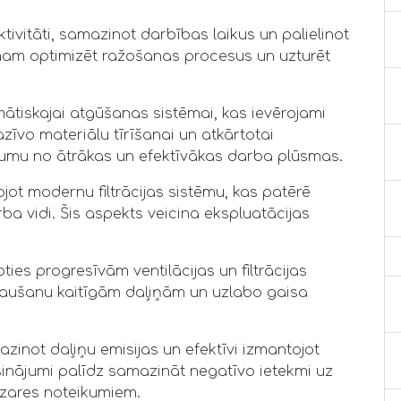
ktivitāti, samazinot darbības laikus un palielinot
mam optimizēt ražošanas procesus un uzturēt
ātiskajai atgūšanas sistēmai, kas ievērojami
īvo materiālu tīrīšanai un atkārtotai
umu no ātrākas un efektīvākas darba plūsmas.
jot modernu filtrācijas sistēmu, kas patērē
a vidi. Šis aspekts veicina ekspluatācijas
ties progresīvām ventilācijas un filtrācijas
aušanu kaitīgām daļiņām un uzlabo gaisa
azinot daļiņu emisijas un efektīvi izmantojot
sinājumi palīdz samazināt negatīvo ietekmi uz
ozares noteikumiem.