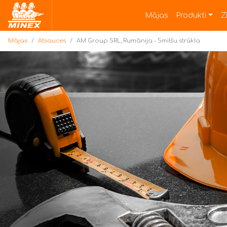
Mājas
Mājas
Produkti
Z
Mājas
Atsauces
AM Group SRL, Rumānija - Smilšu strūkla