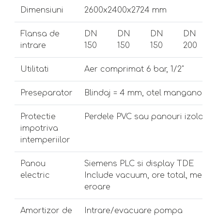
Dimensiuni
2600x2400x2724 mm
Flansa de
DN
DN
DN
DN
intrare
150
150
150
200
Utilitati
Aer comprimat 6 bar, 1/2"
Preseparator
Blindaj = 4 mm, otel manganos 1
Protectie
Perdele PVC sau panouri izolante
impotriva
intemperiilor
Panou
Siemens PLC si display TDE
electric
Include vacuum, ore total, mesaj
eroare
Amortizor de
Intrare/evacuare pompa