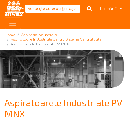
Home
Română
Vorbește cu experții noștri
Home
Aspiratie Industriala
Aspiratoare Industriale pentru Sisteme Centralizate
Aspiratoarele Industriale PV MNX
Aspiratoarele Industriale PV
MNX