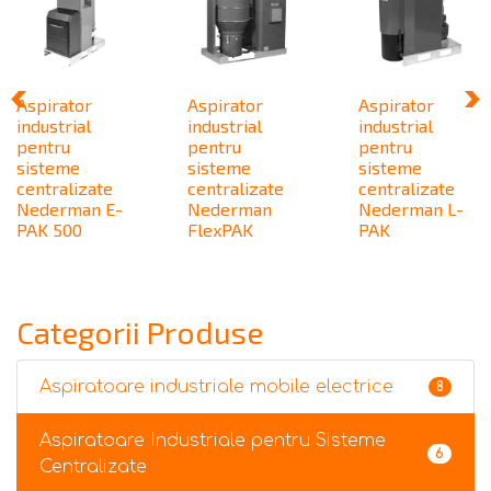
Aspirator
Aspirator
Aspirator
industrial
industrial
industrial
pentru
pentru
pentru
sisteme
sisteme
sisteme
centralizate
centralizate
centralizate
Nederman E-
Nederman
Nederman L-
PAK 500
FlexPAK
PAK
Categorii Produse
Aspiratoare industriale mobile electrice
8
Aspiratoare Industriale pentru Sisteme
6
Centralizate