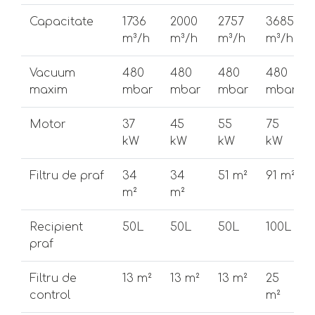
Capacitate
1736
2000
2757
3685
m³/h
m³/h
m³/h
m³/h
Vacuum
480
480
480
480
maxim
mbar
mbar
mbar
mbar
Motor
37
45
55
75
kW
kW
kW
kW
Filtru de praf
34
34
51 m²
91 m²
m²
m²
Recipient
50L
50L
50L
100L
praf
Filtru de
13 m²
13 m²
13 m²
25
control
m²