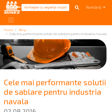
Home
Română
Vorbește cu experții noștri
Home
Blog
Cele mai performante solutii de sablare pentru industria navala
Cele mai performante solutii
de sablare pentru industria
navala
02.08.2016