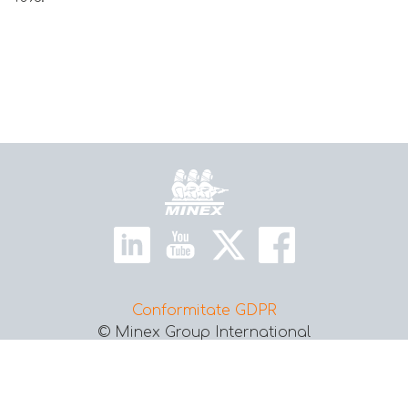
Home
Conformitate GDPR
© Minex Group International