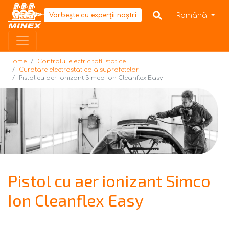
Home
Română
Vorbește cu experții noștri
Home
Controlul electricitatii statice
Curatare electrostatica a suprafetelor
Pistol cu aer ionizant Simco Ion Cleanflex Easy
Pistol cu aer ionizant Simco
Ion Cleanflex Easy