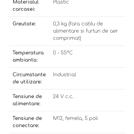
Materialul
Plastic
carcasei:
Greutate:
0,3 kg (fara cablu de
alimentare si furtun de aer
comprimat)
Temperatura
0 - 55°C
ambianta:
Circumstante
Industrial
de utilizare:
Tensiune de
24 V c.c.
alimentare:
Tensiune de
M12, femela, 5 poli
conectare: