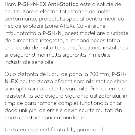
Bara
P-SH-N-EX Anti-Statica
este o solutie de
neutralizare a electricitatii statice de inalta
performanta, proiectata special pentru medii cu
risc de explozie (zone ATEX). Ca versiune
imbunatatita a
P-SH-N
, acest model are o unitate
de alimentare integrata, eliminand necesitatea
unui cablu de inalta tensiune, facilitand instalarea
si asigurand mai multa siguranta in mediile
industriale sensibile.
Cu o distanta de lucru de pana la 200 mm,
P-SH-
N-EX
neutralizeaza eficient sarcinile statice chiar
si in aplicatii cu distante variabile. Pinii de emisie
rezistenti la soc asigura siguranta utilizatorului, in
timp ce bara ramane complet functionala chiar
daca unii pini de emisie devin scurtcircuitati din
cauza contaminarii cu murdarie.
Unitatea este certificata UL, garantand