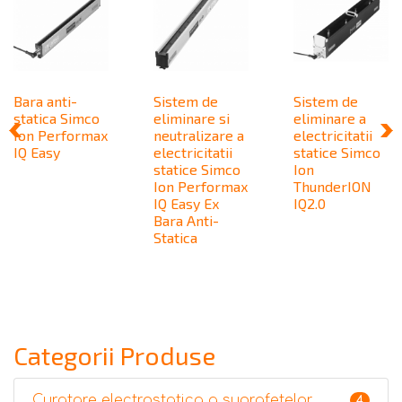
Bara anti-
Sistem de
Sistem de
statica Simco
eliminare si
eliminare a
Ion Performax
neutralizare a
electricitatii
IQ Easy
electricitatii
statice Simco
statice Simco
Ion
Ion Performax
ThunderION
IQ Easy Ex
IQ2.0
Bara Anti-
Statica
Categorii Produse
Curatare electrostatica a suprafetelor
4