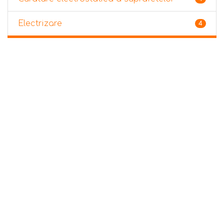
Electrizare
4
Neutralizare electricitate statica
22
Senzori si aparate de masura pentru
4
electricitate statica
Home
Conformitate GDPR
© Minex Group International