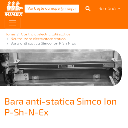
Home
Română
Vorbește cu experții noștri
Home
Controlul electricitatii statice
Neutralizare electricitate statica
Bara anti-statica Simco Ion P-Sh-N-Ex
Bara anti-statica Simco Ion
P-Sh-N-Ex