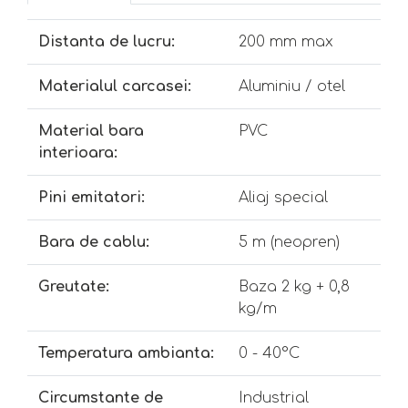
Distanta de lucru:
200 mm max
Materialul carcasei:
Aluminiu / otel
Material bara
PVC
interioara:
Pini emitatori:
Aliaj special
Bara de cablu:
5 m (neopren)
Greutate:
Baza 2 kg + 0,8
kg/m
Temperatura ambianta:
0 - 40°C
Circumstante de
Industrial