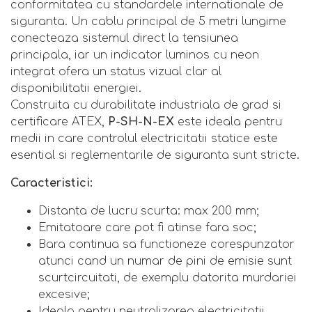
conformitatea cu standardele internationale de
siguranta. Un cablu principal de 5 metri lungime
conecteaza sistemul direct la tensiunea
principala, iar un indicator luminos cu neon
integrat ofera un status vizual clar al
disponibilitatii energiei.
Construita cu durabilitate industriala de grad si
certificare ATEX,
P-SH-N-EX
este ideala pentru
medii in care controlul electricitatii statice este
esential si reglementarile de siguranta sunt stricte.
Caracteristici:
Distanta de lucru scurta: max 200 mm;
Emitatoare care pot fi atinse fara soc;
Bara continua sa functioneze corespunzator
atunci cand un numar de pini de emisie sunt
scurtcircuitati, de exemplu datorita murdariei
excesive;
Ideala pentru neutralizarea electricitatii