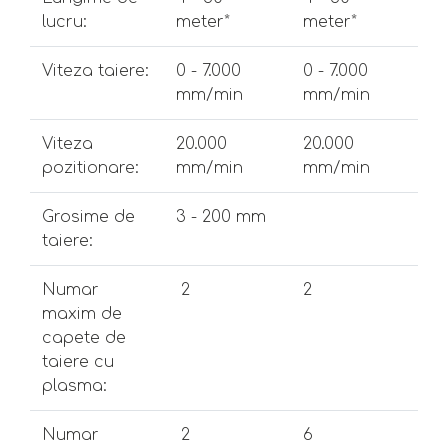
lucru:
meter*
meter*
Viteza taiere:
0 - 7.000
0 - 7.000
mm/min
mm/min
Viteza
20.000
20.000
pozitionare:
mm/min
mm/min
Grosime de
3 - 200 mm
taiere:
Numar
2
2
maxim de
capete de
taiere cu
plasma:
Numar
2
6