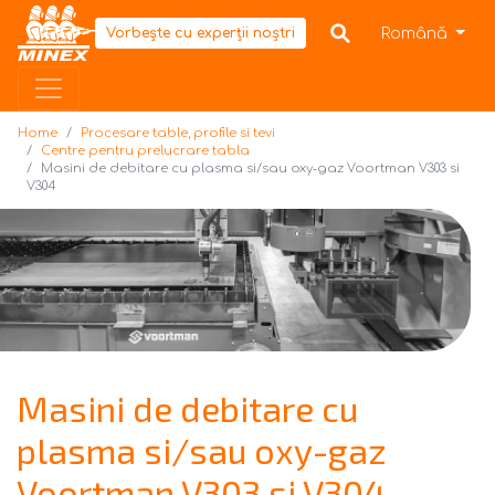
Home
Română
Vorbește cu experții noștri
Home
Procesare table, profile si tevi
Centre pentru prelucrare tabla
Masini de debitare cu plasma si/sau oxy-gaz Voortman V303 si
V304
Masini de debitare cu
plasma si/sau oxy-gaz
Voortman V303 si V304