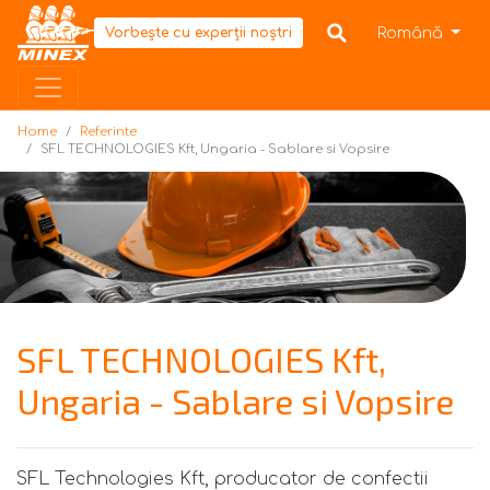
Home
Română
Vorbește cu experții noștri
Home
Referinte
SFL TECHNOLOGIES Kft, Ungaria - Sablare si Vopsire
SFL TECHNOLOGIES Kft,
Ungaria - Sablare si Vopsire
SFL Technologies Kft, producator de confectii