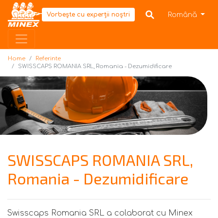
Home
Română
Vorbește cu experții noștri
Home
Referinte
SWISSCAPS ROMANIA SRL, Romania - Dezumidificare
SWISSCAPS ROMANIA SRL,
Romania - Dezumidificare
Swisscaps Romania SRL a colaborat cu Minex