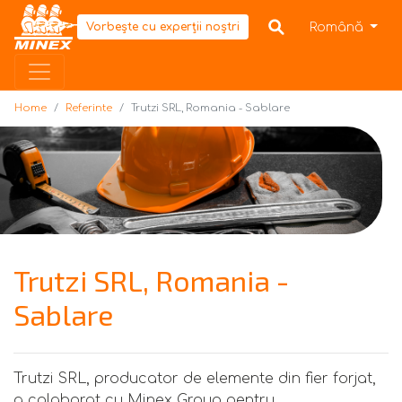
Home
Română
Vorbește cu experții noștri
Home
Referinte
Trutzi SRL, Romania - Sablare
Trutzi SRL, Romania -
Sablare
Trutzi SRL, producator de elemente din fier forjat,
a colaborat cu Minex Group pentru