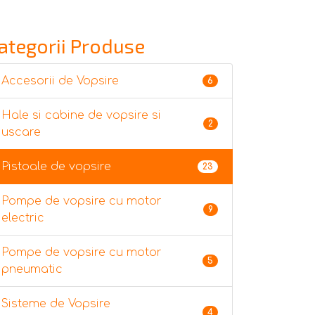
ategorii Produse
Accesorii de Vopsire
6
Hale si cabine de vopsire si
2
uscare
Pistoale de vopsire
23
Pompe de vopsire cu motor
9
electric
Pompe de vopsire cu motor
5
pneumatic
Sisteme de Vopsire
4