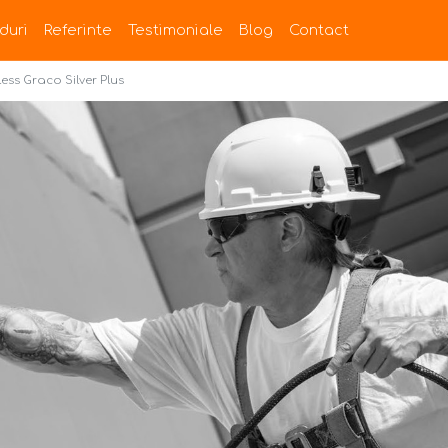
duri
Referinte
Testimoniale
Blog
Contact
ess Graco Silver Plus