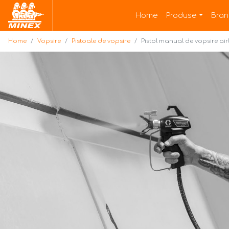
Home
Home
Produse
Bran
Home
Vopsire
Pistoale de vopsire
Pistol manual de vopsire airl