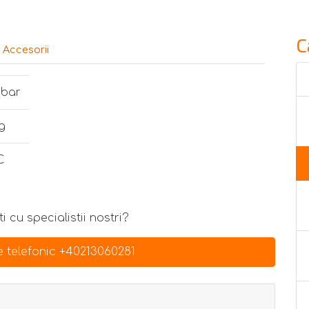
C
Accesorii
 bar
g
C
i cu specialistii nostri?
 telefonic +40213060281