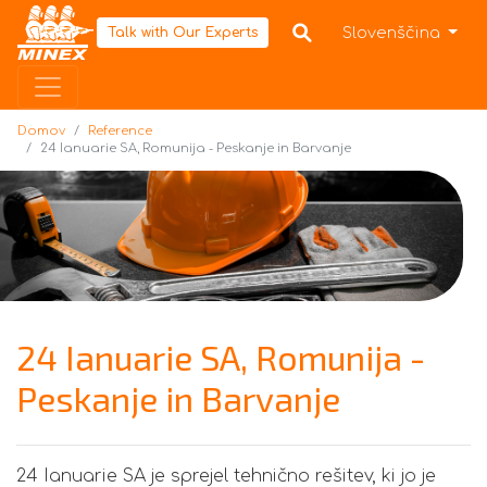
Domov
Slovenščina
Talk with Our Experts
Domov
Reference
24 Ianuarie SA, Romunija - Peskanje in Barvanje
24 Ianuarie SA, Romunija -
Peskanje in Barvanje
24 Ianuarie SA je sprejel tehnično rešitev, ki jo je