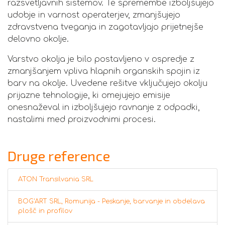
razsvetljavnih sistemov. Te spremembe izboljšujejo
udobje in varnost operaterjev, zmanjšujejo
zdravstvena tveganja in zagotavljajo prijetnejše
delovno okolje.
Varstvo okolja je bilo postavljeno v ospredje z
zmanjšanjem vpliva hlapnih organskih spojin iz
barv na okolje. Uvedene rešitve vključujejo okolju
prijazne tehnologije, ki omejujejo emisije
onesnaževal in izboljšujejo ravnanje z odpadki,
nastalimi med proizvodnimi procesi.
Druge reference
ATON Transilvania SRL
BOG'ART SRL, Romunija - Peskanje, barvanje in obdelava
plošč in profilov