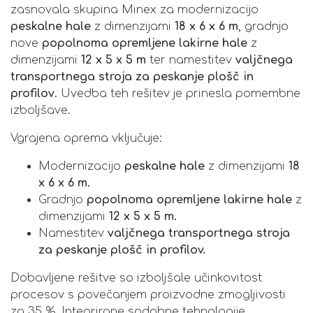
zasnovala skupina Minex za modernizacijo
peskalne hale
z dimenzijami
18 x 6 x 6 m
, gradnjo
nove
popolnoma opremljene lakirne hale
z
dimenzijami
12 x 5 x 5 m
ter namestitev
valjčnega
transportnega stroja za peskanje plošč in
profilov
. Uvedba teh rešitev je prinesla pomembne
izboljšave.
Vgrajena oprema vključuje:
Modernizacijo
peskalne hale
z dimenzijami
18
x 6 x 6 m.
Gradnjo
popolnoma opremljene lakirne hale
z
dimenzijami
12 x 5 x 5 m.
Namestitev
valjčnega transportnega stroja
za peskanje plošč in profilov.
Dobavljene rešitve so izboljšale učinkovitost
procesov s povečanjem proizvodne zmogljivosti
za 35 %. Integrirane sodobne tehnologije