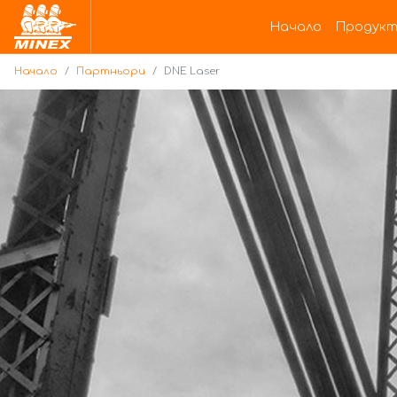
Начало
Начало
Продукт
Начало
Партньори
DNE Laser