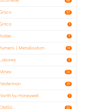
Elcometer
86
Graco
37
Gritco
1
Kistler
7
Kymera | Metallisation
12
Laborex
2
Minex
26
Nederman
29
North by Honeywell
1
OMSG
20