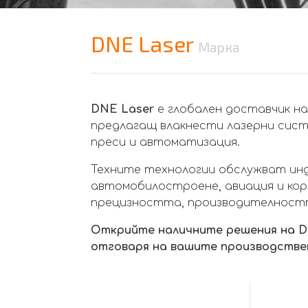
DNE Laser
Марка
DNE Laser
е глобален доставчик на
предлагащ влакнести лазерни сист
преси и автоматизация.
Техните технологии обслужват ин
автомобилостроене, авиация и ко
прецизността, производителност
Открийте наличните решения на D
отговаря на вашите производствен