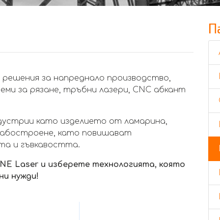
П
 решения за напреднало производство,
еми за рязане, тръбни лазери, CNC абкант
дустрии като изделието от ламарина,
рабостроене, като повишават
та и гъвкавостта.
NE Laser и изберете технологията, която
и нужди!