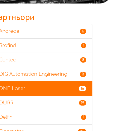
артньори
Andreae
6
Brofind
1
Contec
8
DIG Automation Engineering
3
DNE Laser
16
DURR
19
Delfin
1