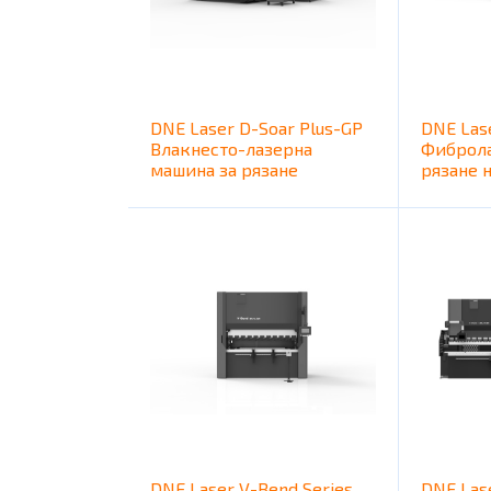
DNE Laser D-Soar Plus-GP
DNE Las
Влакнесто-лазерна
Фиброла
машина за рязане
рязане 
DNE Laser V-Bend Series
DNE Las