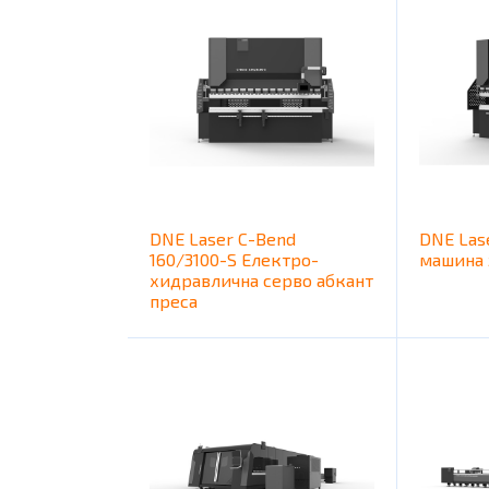
DNE Laser C-Bend
DNE Las
160/3100-S Електро-
машина 
хидравлична серво абкант
преса