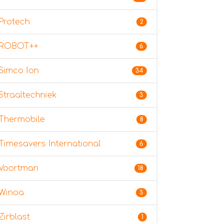
Protech
2
ROBOT++
6
Simco Ion
34
Straaltechniek
3
Thermobile
8
Timesavers International
6
Voortman
18
Winoa
3
Zirblast
1