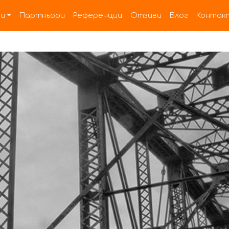
и
Партньори
Референции
Отзиви
Блог
Контак