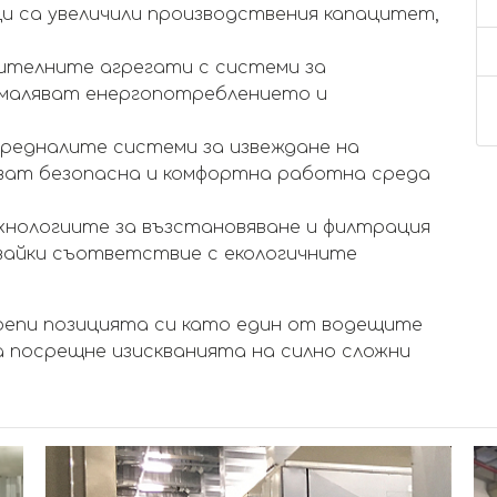
 са увеличили производствения капацитет,
телните агрегати с системи за
амаляват енергопотреблението и
редналите системи за извеждане на
яват безопасна и комфортна работна среда
хнологиите за възстановяване и филтрация
вайки съответствие с екологичните
крепи позицията си като един от водещите
а посрещне изискванията на силно сложни