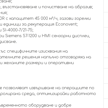
сване;
 възстановяване и почистване на абразив;
ния;
 с капацитет 45 000 м³/ч, газови горелки
 единици за рекуперация Econovent;
SI-4000-7/21-75;
 Siemens S7-1200 и HMI сензорни дисплеи,
дисване.
ъс специфичните изисквания на
ателните решения напълно отговаряха на
и желаните размери и оперативни
е позволяват извършване на операциите по
тролирана среда, оптимизирайки работното
временното оборудване и добре