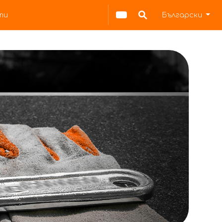
ти
Български