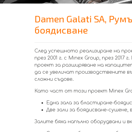
Damen Galati SA, Рум
боядисване
След успешното реализиране на прое
през 2001 г. с Minex Group, през 2017
проект за разширяване на капацит
да се увеличат производствените въ
сложни съдове.
Като част от този проект Minex Gro
Една зала за бластиране-боядисв
Две зали за боядисване-сушене, вс
Залите бяха напълно оборудвани и вк