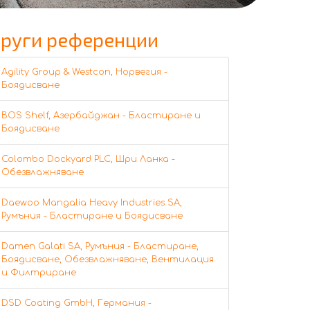
руги референции
Agility Group & Westcon, Норвегия -
Боядисване
BOS Shelf, Азербайджан - Бластиране и
Боядисване
Colombo Dockyard PLC, Шри Ланка -
Обезвлажняване
Daewoo Mangalia Heavy Industries SA,
Румъния - Бластиране и Боядисване
Damen Galati SA, Румъния - Бластиране,
Боядисване, Обезвлажняване, Вентилация
и Филтриране
DSD Coating GmbH, Германия -