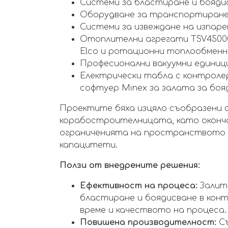
Системи за бластиране и бояди
Оборудване за транспортиране,
Системи за извеждане на изпаре
Отоплителни агрегати TSV45000R
Elco и ротационни топлообменни
Професионални вакуумни единици 
Електрически табла с контролери
софтуер Minex за залата за боя
Проектите бяха изцяло съобразени с
корабостроителницата, като оконч
ограниченията на пространството 
капацитети.
Ползи от внедрените решения:
Ефективност на процеса:
Залит
бластиране и боядисване в кон
време и качеството на процеса.
Повишена производителност:
Съ