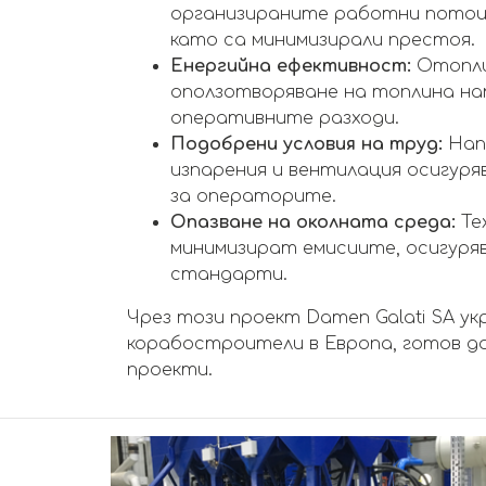
организираните работни потоци
като са минимизирали престоя.
Енергийна ефективност:
Отопли
оползотворяване на топлина н
оперативните разходи.
Подобрени условия на труд:
Нап
изпарения и вентилация осигур
за операторите.
Опазване на околната среда:
Те
минимизират емисиите, осигуря
стандарти.
Чрез този проект Damen Galati SA у
корабостроители в Европа, готов д
проекти.