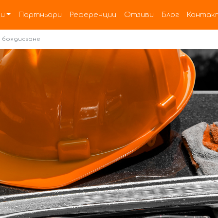
и
Партньори
Референции
Отзиви
Блог
Контак
и боядисване