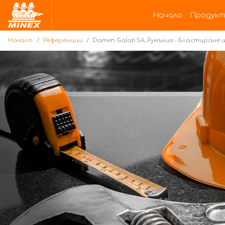
Начало
Начало
Продукт
Начало
Референции
Damen Galati SA, Румъния - Бластиране 