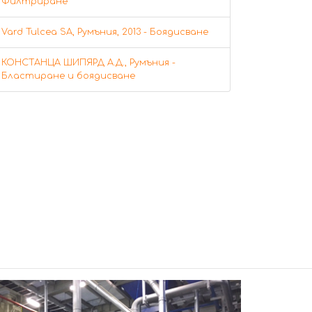
Филтриране
Vard Tulcea SA, Румъния, 2013 - Боядисване
КОНСТАНЦА ШИПЯРД А.Д., Румъния -
Бластиране и боядисване