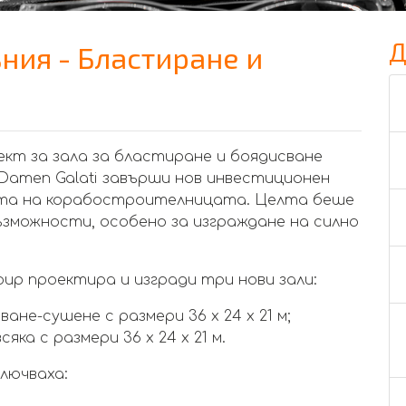
Д
ъния - Бластиране и
кт за зала за бластиране и боядисване
 г. Damen Galati завърши нов инвестиционен
ета на корабостроителницата. Целта беше
зможности, особено за изграждане на силно
up проектира и изгради три нови зали:
ане-сушене с размери 36 x 24 x 21 м;
яка с размери 36 x 24 x 21 м.
лючваха: