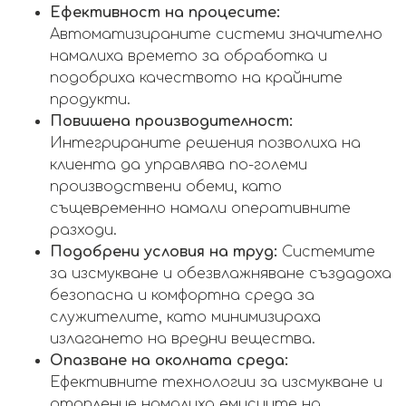
Ефективност на процесите:
Автоматизираните системи значително
намалиха времето за обработка и
подобриха качеството на крайните
продукти.
Повишена производителност:
Интегрираните решения позволиха на
клиента да управлява по-големи
производствени обеми, като
същевременно намали оперативните
разходи.
Подобрени условия на труд:
Системите
за изсмукване и обезвлажняване създадоха
безопасна и комфортна среда за
служителите, като минимизираха
излагането на вредни вещества.
Опазване на околната среда:
Ефективните технологии за изсмукване и
отопление намалиха емисиите на