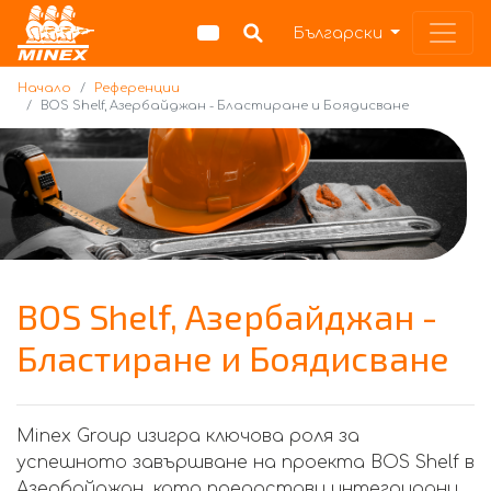
Начало
Български
Начало
Референции
BOS Shelf, Азербайджан - Бластиране и Боядисване
BOS Shelf, Азербайджан -
Бластиране и Боядисване
Minex Group изигра ключова роля за
успешното завършване на проекта BOS Shelf в
Азербайджан, като предостави интегрирани