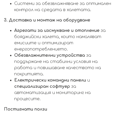
Системи за обезвлажняване за оптимален
контрол на средата в халетата.
3. Доставка и монтаж на оборудване
Агрегати за изсмукване и отопление
за
бояджийски халета, които намаляват
емисиите и оптимизират
енергопотреблението.
Обезвлажнителни устройства
за
поддържане на стабилни условия на
работа и повишаване качеството на
покритията.
Електрически командни панели
и
специализиран софтуер
за
автоматизация и мониторинг на
процесите.
Постигнати ползи