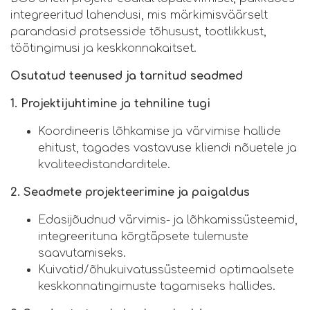
integreeritud lahendusi, mis märkimisväärselt
parandasid protsesside tõhusust, tootlikkust,
töötingimusi ja keskkonnakaitset.
Osutatud teenused ja tarnitud seadmed
1. Projektijuhtimine ja tehniline tugi
Koordineeris lõhkamise ja värvimise hallide
ehitust, tagades vastavuse kliendi nõuetele ja
kvaliteedistandarditele.
2. Seadmete projekteerimine ja paigaldus
Edasijõudnud värvimis- ja lõhkamissüsteemid,
integreerituna kõrgtäpsete tulemuste
saavutamiseks.
Kuivatid/õhukuivatussüsteemid optimaalsete
keskkonnatingimuste tagamiseks hallides.