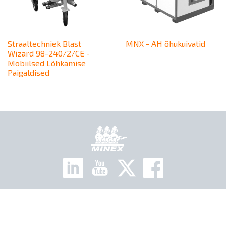
Straaltechniek Blast
MNX - AH õhukuivatid
Wizard 98-240/2/CE -
Mobiilsed Lõhkamise
Paigaldised
Kodu
GDPR-i vastavus
© Minex Grupp Rahvusvaheline