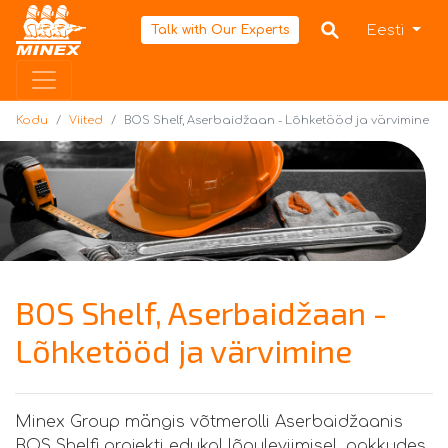
Kodu
Eesti
Talk with Our Experts
Kodu
Viited
BOS Shelf, Aserbaidžaan - Lõhketööd ja värvimine
BOS Shelf, Aserbaidžaan -
Lõhketööd ja värvimine
Minex Group mängis võtmerolli Aserbaidžaanis
BOS Shelfi projekti edukal lõpuleviimisel, pakkudes