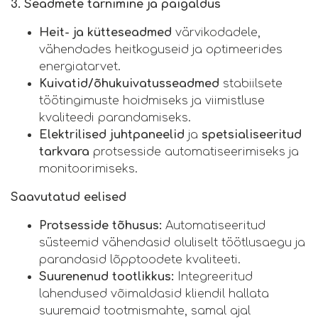
3. Seadmete tarnimine ja paigaldus
Heit- ja kütteseadmed
värvikodadele,
vähendades heitkoguseid ja optimeerides
energiatarvet.
Kuivatid/õhukuivatusseadmed
stabiilsete
töötingimuste hoidmiseks ja viimistluse
kvaliteedi parandamiseks.
Elektrilised juhtpaneelid
ja
spetsialiseeritud
tarkvara
protsesside automatiseerimiseks ja
monitoorimiseks.
Saavutatud eelised
Protsesside tõhusus:
Automatiseeritud
süsteemid vähendasid oluliselt töötlusaegu ja
parandasid lõpptoodete kvaliteeti.
Suurenenud tootlikkus:
Integreeritud
lahendused võimaldasid kliendil hallata
suuremaid tootmismahte, samal ajal