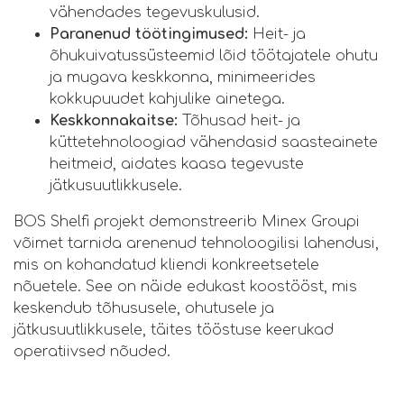
vähendades tegevuskulusid.
Paranenud töötingimused:
Heit- ja
õhukuivatussüsteemid lõid töötajatele ohutu
ja mugava keskkonna, minimeerides
kokkupuudet kahjulike ainetega.
Keskkonnakaitse:
Tõhusad heit- ja
küttetehnoloogiad vähendasid saasteainete
heitmeid, aidates kaasa tegevuste
jätkusuutlikkusele.
BOS Shelfi projekt demonstreerib Minex Groupi
võimet tarnida arenenud tehnoloogilisi lahendusi,
mis on kohandatud kliendi konkreetsetele
nõuetele. See on näide edukast koostööst, mis
keskendub tõhususele, ohutusele ja
jätkusuutlikkusele, täites tööstuse keerukad
operatiivsed nõuded.