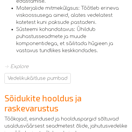
edastamise.
Materjalide mitmekülgsus: Töötleb erineva
viskoossusega aineid, alates vedelatest
katetest kuni paksude pastadeni.
Süsteemi kohandatavus: Ühildub
puhastusseadmete ja muude
komponentidega, et säilitada hügieen ja
vastavus tundlikes keskkondades.
→ Explore
Vedelikukäitluse pumbad
Sõidukite hooldus ja
raskevarustus
Töökojad, esindused ja hoolduspargid sõltuvad
usaldusväärsest seadmetest õlide, jahutusvedelike