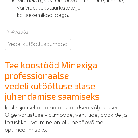
Mitmekülgsus: Ühilduvad tihendite, liimide,
värvide, tekstuurkatete ja
kaitsekemikaalidega.
→ Avasta
Vedelikutöötluspumbad
Tee koostööd Minexiga
professionaalse
vedelikutöötluse alase
juhendamise saamiseks
Igal rajatisel on oma ainulaadsed väljakutsed.
Õige varustuse – pumpade, ventiilide, paakide ja
torustike – valimine on oluline töövõime
optimeerimiseks.