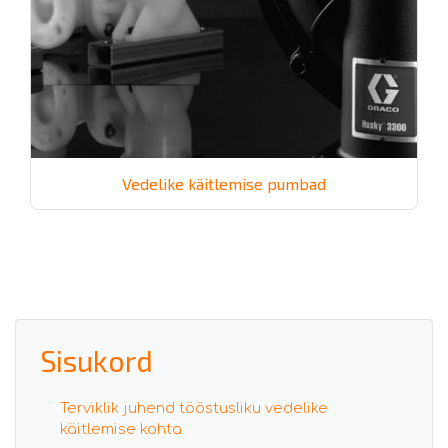
Vedelike käitlemise pumbad
Sisukord
Terviklik juhend tööstusliku vedelike
käitlemise kohta