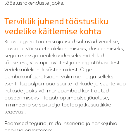
tööstusrakenduste jaoks.
Terviklik juhend tööstusliku
vedelike käitlemise kohta
Kaasaegsed tootmisrajatised sõltuvad vedelike,
pastade või katete ülekandmiseks, doseerimiseks,
segamiseks ja pealekandmiseks mõeldud
täpsetest, vastupidavatest ja energiatõhusatest
vedelikuülekandesüsteemidest. Õige
pumbakonfiguratsiooni valimine – olgu selleks
tsentrifugaalpumbad suurte rõhkude ja suurte voo
hulkade jaoks või mahupumbad kontrollitud
doseerimiseks – tagab optimaalse jõudluse,
minimeerib seisakuid ja toetab jätkusuutlikke
tegevusi.
Peamised tegurid, mida insenerid ja hankejuhid
peaksid arvestama: