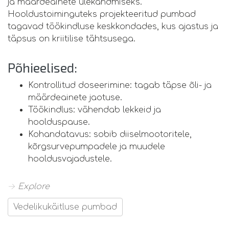
ja määrdeainete ülekandmiseks.
Hooldustoiminguteks projekteeritud pumbad
tagavad töökindluse keskkondades, kus ajastus ja
täpsus on kriitilise tähtsusega.
Põhieelised:
Kontrollitud doseerimine: tagab täpse õli- ja
määrdeainete jaotuse.
Töökindlus: vähendab lekkeid ja
hoolduspause.
Kohandatavus: sobib diiselmootoritele,
kõrgsurvepumpadele ja muudele
hooldusvajadustele.
→ Explore
Vedelikukäitluse pumbad