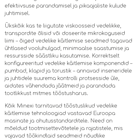
efektiivsuse parandamisel ja pikaajaliste kulude
juhtimisel.
Ükskõik kas te liigutate viskoosseid vedelikke,
transpordite õlisid või doseerite mikrokoguseid
liimi – õiged vedelike käitlemise seadmed tagavad
ühtlased vooluhulgad, minimaalse saastumise ja
ressursside säästliku kasutamise. Korrektselt
konfigureeritud vedelike käitlemise komponendid –
pumbad, klapid ja torustik – annavad inseneridele
ja juhtidele suurema kontrolli protsesside üle,
aidates vähendada jäätmeid ja parandada
tootlikkust mitmes tööstusharus.
Kõik Minexi tarnitavad tööstuslikud vedelike
käitlemise tehnoloogiad vastavad Euroopa
masinate ja ohutusstandarditele. Need on
mõeldud tootmisettevõtetele ja rajatistele, mis
vajavad töökindlaid seadmeid nõudlike