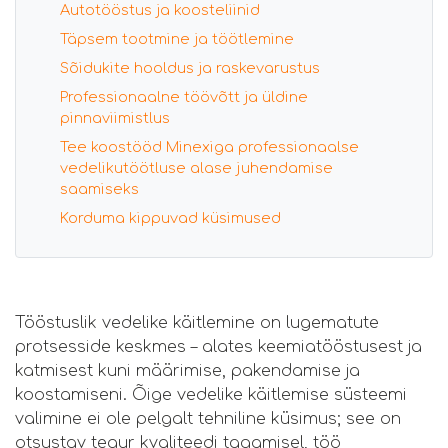
Autotööstus ja koosteliinid
Täpsem tootmine ja töötlemine
Sõidukite hooldus ja raskevarustus
Professionaalne töövõtt ja üldine
pinnaviimistlus
Tee koostööd Minexiga professionaalse
vedelikutöötluse alase juhendamise
saamiseks
Korduma kippuvad küsimused
Tööstuslik vedelike käitlemine on lugematute
protsesside keskmes – alates keemiatööstusest ja
katmisest kuni määrimise, pakendamise ja
koostamiseni. Õige vedelike käitlemise süsteemi
valimine ei ole pelgalt tehniline küsimus; see on
otsustav tegur kvaliteedi tagamisel, töö