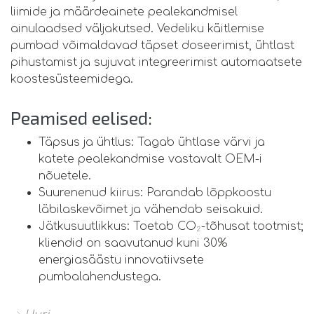
liimide ja määrdeainete pealekandmisel
ainulaadsed väljakutsed. Vedeliku käitlemise
pumbad võimaldavad täpset doseerimist, ühtlast
pihustamist ja sujuvat integreerimist automaatsete
koostesüsteemidega.
Peamised eelised:
Täpsus ja ühtlus: Tagab ühtlase värvi ja
katete pealekandmise vastavalt OEM-i
nõuetele.
Suurenenud kiirus: Parandab lõppkoostu
läbilaskevõimet ja vähendab seisakuid.
Jätkusuutlikkus: Toetab CO₂-tõhusat tootmist;
kliendid on saavutanud kuni 30%
energiasäästu innovatiivsete
pumbalahendustega.