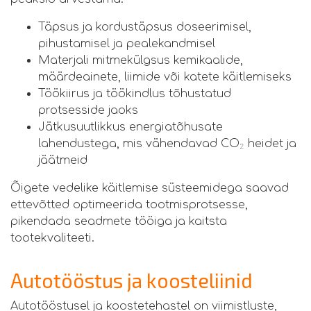
Täpsus ja kordustäpsus doseerimisel,
pihustamisel ja pealekandmisel
Materjali mitmekülgsus kemikaalide,
määrdeainete, liimide või katete käitlemiseks
Töökiirus ja töökindlus tõhustatud
protsesside jaoks
Jätkusuutlikkus energiatõhusate
lahendustega, mis vähendavad CO₂ heidet ja
jäätmeid
Õigete vedelike käitlemise süsteemidega saavad
ettevõtted optimeerida tootmisprotsesse,
pikendada seadmete tööiga ja kaitsta
tootekvaliteeti.
Autotööstus ja koosteliinid
Autotööstusel ja koostetehastel on viimistluste,