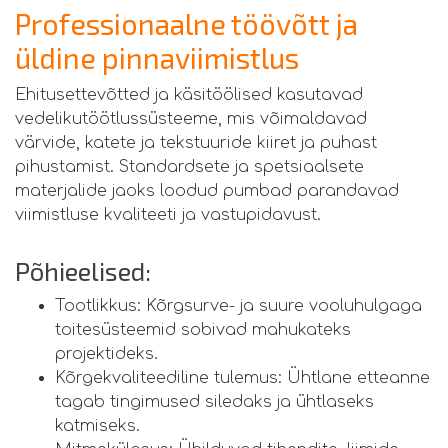
Professionaalne töövõtt ja
üldine pinnaviimistlus
Ehitusettevõtted ja käsitöölised kasutavad
vedelikutöötlussüsteeme, mis võimaldavad
värvide, katete ja tekstuuride kiiret ja puhast
pihustamist. Standardsete ja spetsiaalsete
materjalide jaoks loodud pumbad parandavad
viimistluse kvaliteeti ja vastupidavust.
Põhieelised:
Tootlikkus: Kõrgsurve- ja suure vooluhulgaga
toitesüsteemid sobivad mahukateks
projektideks.
Kõrgekvaliteediline tulemus: Ühtlane etteanne
tagab tingimused siledaks ja ühtlaseks
katmiseks.