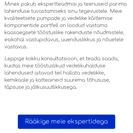
Minex pakub ekspertteadmisi ja teenuseid parima
lahenduse tuvastamiseks sinu tegevustele. Meie
kvaliteetsete pumpade ja vedelike käitlemise
komponentide portfell on loodud vastama
kaasaegsete tööstuslike rakenduste nõudmistele,
esikohal vastupidavus, uuenduslikkus ja nõuetele
vastavus.
Leppige kokku konsultatsioon, et teada saada,
kuidas meie tööstuslikud vedelikuhalduse
lahendused aitavad teil hallata vedelikke,
kemikaale ja katteaineid suurema tõhususe,
täpsuse ja jätkusuutlikkusega.
Rääkige meie ekspertidega