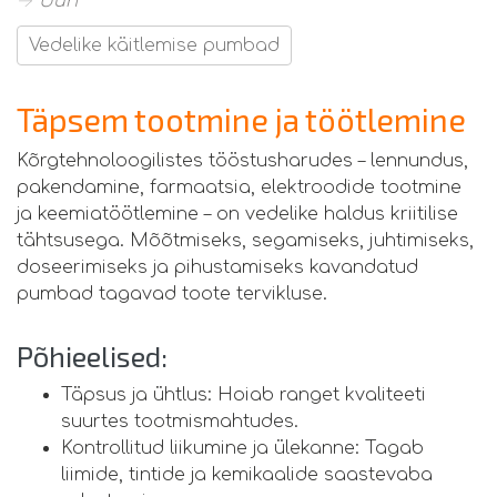
→ Uuri
Vedelike käitlemise pumbad
Täpsem tootmine ja töötlemine
Kõrgtehnoloogilistes tööstusharudes – lennundus,
pakendamine, farmaatsia, elektroodide tootmine
ja keemiatöötlemine – on vedelike haldus kriitilise
tähtsusega. Mõõtmiseks, segamiseks, juhtimiseks,
doseerimiseks ja pihustamiseks kavandatud
pumbad tagavad toote tervikluse.
Põhieelised:
Täpsus ja ühtlus: Hoiab ranget kvaliteeti
suurtes tootmismahtudes.
Kontrollitud liikumine ja ülekanne: Tagab
liimide, tintide ja kemikaalide saastevaba