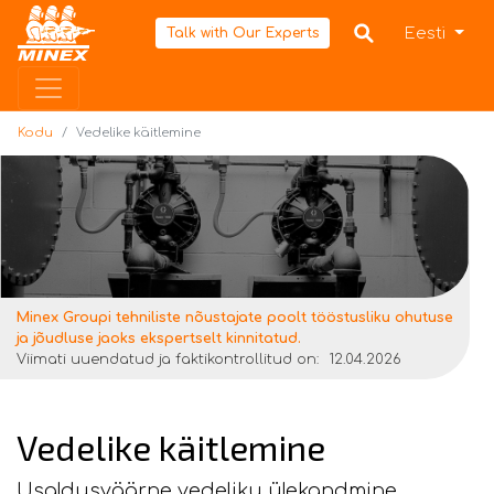
Kodu
Eesti
Talk with Our Experts
Kodu
Vedelike käitlemine
Minex Groupi tehniliste nõustajate poolt tööstusliku ohutuse
ja jõudluse jaoks ekspertselt kinnitatud.
Viimati uuendatud ja faktikontrollitud on:
12.04.2026
Vedelike käitlemine
Usaldusväärne vedeliku ülekandmine