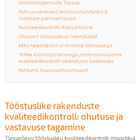
Mõõtmistulemuste Täpsus
Rahvusvahelised testimisstandardid &
tööstuse parimad tavad
Kvaliteedikontrolli Riskijuhtimine
Olulised tööstuslikud rakendused
Miks need testid on kriitilise tähtsusega
Tehke koostööd Minexiga professionaalsete
kvaliteedikontrolli lahenduste saamiseks
Korduma kippuvad küsimused
Tööstuslike rakenduste
kvaliteedikontroll: ohutuse ja
vastavuse tagamine
Tänapäeva tööstusliku kvaliteedikontrolli maastikul