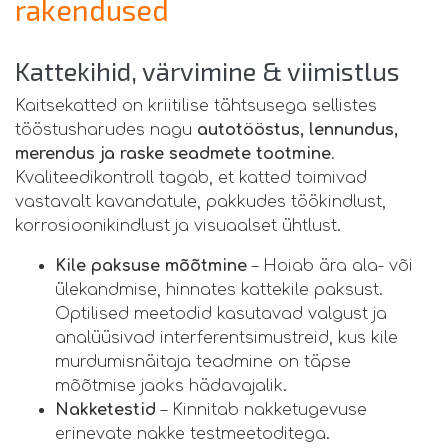
rakendused
Kattekihid, värvimine & viimistlus
Kaitsekatted on kriitilise tähtsusega sellistes
tööstusharudes nagu
autotööstus, lennundus,
merendus ja raske seadmete tootmine
.
Kvaliteedikontroll tagab, et katted toimivad
vastavalt kavandatule, pakkudes töökindlust,
korrosioonikindlust ja visuaalset ühtlust.
Kile paksuse mõõtmine
– Hoiab ära ala- või
ülekandmise, hinnates kattekile paksust.
Optilised meetodid kasutavad valgust ja
analüüsivad interferentsimustreid, kus kile
murdumisnäitaja teadmine on täpse
mõõtmise jaoks hädavajalik.
Nakketestid
– Kinnitab nakketugevuse
erinevate nakke testmeetoditega.