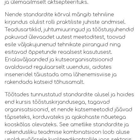
ja ülemaailmselt aktsepteerituks.
Nende standardite kõrval mängib tehniline
kirjandus olulist rolli praktiliste juhiste andmisel.
Teadusartiklid, juhtumiuuringud ja tööstusjuhendid
pakuvad ülevaadet uutest meetoditest, toovad
esile väljakujunenud tehnikate piiranguid ning
esitavad õppetunde reaalsest kasutusest.
Erialaväljaanded ja kutseorganisatsioonid
avaldavad regulaarselt uuendusi, aidates
inseneridel täiustada oma lähenemisviise ja
rakendada katseid tõhusamalt.
Töötades tunnustatud standardite alusel ja hoides
end kursis tööstuskirjandusega, tagavad
organisatsioonid, et nende katsemeetodid jäävad
täpseteks, korduvateks ja ajakohaste nõuetega
kooskõlas olevateks. See ametlike standardite ja
rakendusliku teadmise kombinatsioon loob aluse
usaldusväärsele kvaliteedikontrollile igas sektoris.