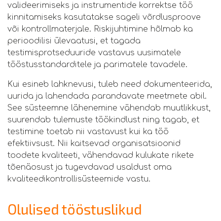
valideerimiseks ja instrumentide korrektse töö
kinnitamiseks kasutatakse sageli võrdlusproove
või kontrollmaterjale. Riskijuhtimine hõlmab ka
perioodilisi ülevaatusi, et tagada
testimisprotseduuride vastavus uusimatele
tööstusstandarditele ja parimatele tavadele.
Kui esineb lahknevusi, tuleb need dokumenteerida,
uurida ja lahendada parandavate meetmete abil.
See süsteemne lähenemine vähendab muutlikkust,
suurendab tulemuste töökindlust ning tagab, et
testimine toetab nii vastavust kui ka töö
efektiivsust. Nii kaitsevad organisatsioonid
toodete kvaliteeti, vähendavad kulukate rikete
tõenäosust ja tugevdavad usaldust oma
kvaliteedikontrollisüsteemide vastu.
Olulised tööstuslikud