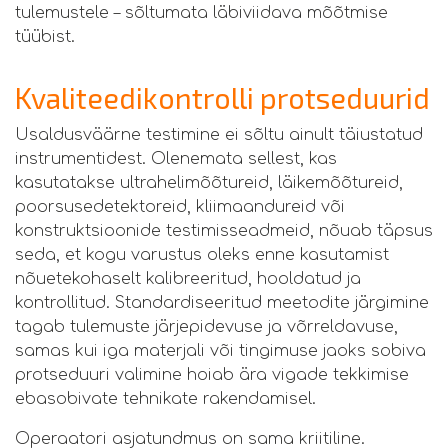
tulemustele – sõltumata läbiviidava mõõtmise
tüübist.
Kvaliteedikontrolli protseduurid
Usaldusväärne testimine ei sõltu ainult täiustatud
instrumentidest. Olenemata sellest, kas
kasutatakse ultrahelimõõtureid, läike­mõõtureid,
poorsuse­detektoreid, kliimaandureid või
konstruktsioonide testimisseadmeid, nõuab täpsus
seda, et kogu varustus oleks enne kasutamist
nõuetekohaselt kalibreeritud, hooldatud ja
kontrollitud. Standardiseeritud meetodite järgimine
tagab tulemuste järjepidevuse ja võrreldavuse,
samas kui iga materjali või tingimuse jaoks sobiva
protseduuri valimine hoiab ära vigade tekkimise
ebasobivate tehnikate rakendamisel.
Operaatori asjatundmus on sama kriitiline.