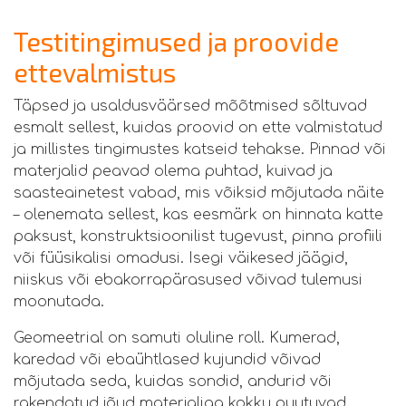
Testitingimused ja proovide
ettevalmistus
Täpsed ja usaldusväärsed mõõtmised sõltuvad
esmalt sellest, kuidas proovid on ette valmistatud
ja millistes tingimustes katseid tehakse. Pinnad või
materjalid peavad olema puhtad, kuivad ja
saasteainetest vabad, mis võiksid mõjutada näite
– olenemata sellest, kas eesmärk on hinnata katte
paksust, konstruktsioonilist tugevust, pinna profiili
või füüsikalisi omadusi. Isegi väikesed jäägid,
niiskus või ebakorrapärasused võivad tulemusi
moonutada.
Geomeetrial on samuti oluline roll. Kumerad,
karedad või ebaühtlased kujundid võivad
mõjutada seda, kuidas sondid, andurid või
rakendatud jõud materjaliga kokku puutuvad.