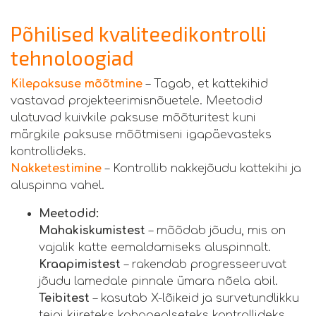
Põhilised kvaliteedikontrolli
tehnoloogiad
Kilepaksuse mõõtmine
– Tagab, et kattekihid
vastavad projekteerimisnõuetele. Meetodid
ulatuvad kuivkile paksuse mõõturitest kuni
märgkile paksuse mõõtmiseni igapäevasteks
kontrollideks.
Nakketestimine
– Kontrollib nakkejõudu kattekihi ja
aluspinna vahel.
Meetodid:
Mahakiskumistest
– mõõdab jõudu, mis on
vajalik katte eemaldamiseks aluspinnalt.
Kraapimistest
– rakendab progresseeruvat
jõudu lamedale pinnale ümara nõela abil.
Teibitest
– kasutab X-lõikeid ja survetundlikku
teipi kiireteks kohapealseteks kontrollideks.