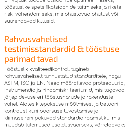
on vajalik tööoperatsioonide optimeerimiseks,
tööstuslike spetsifikatsioonide täitmiseks ja rikete
riski vähendamiseks, mis ohustavad ohutust või
suurendavad kulusid.
Rahvusvahelised
testimisstandardid & tööstuse
parimad tavad
Tööstuslik kvaliteedikontroll tugineb
rahvusvaheliselt tunnustatud standarditele, nagu
ASTM, ISO ja EN. Need määratlevad protseduurid,
instrumendid ja hindamiskriteeriumid, mis tagavad
järjepidevuse eri tööstusharude ja rakenduste
vahel. Alates kilepaksuse mõõtmisest ja betooni
kontrollist kuni poorsuse tuvastamise ja
kliimaseireni pakuvad standardid raamistiku, mis
muudab tulemused usaldusväärseks, võrreldavaks