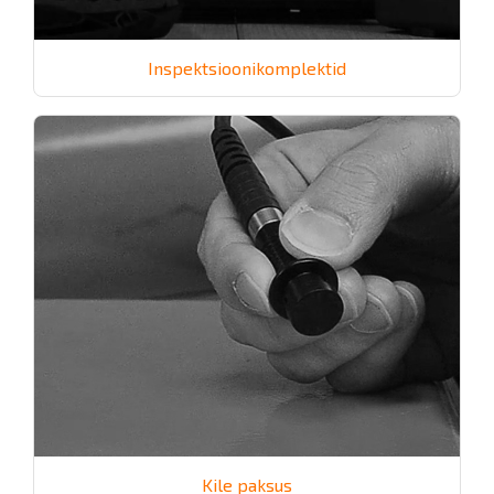
Inspektsioonikomplektid
Kile paksus