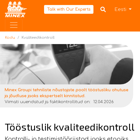
Kodu
Eesti
Talk with Our Experts
Kodu
Kvaliteedikontroll
Minex Groupi tehniliste nõustajate poolt tööstusliku ohutuse
ja jõudluse jaoks ekspertselt kinnitatud.
Viimati uuendatud ja faktikontrollitud on:
12.04.2026
Tööstuslik kvaliteedikontroll
Kontrolli- ja testimistööriistad igaks etapiks