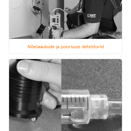
Nõelaaukude ja poorsuse detektorid