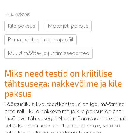
→ Explore:
Kile paksus
Materjali paksus
Pinna puhtus ja pinnaprofiil
Muud mõõte- ja juhtimisseadmed
Miks need testid on kriitilise
tähtsusega: nakkevõime ja kile
paksus
Tööstuslikus kvaliteedikontrollis on igal mõõtmisel
oma roll – kuid nakkevõime ja kile paksus on eriti
määrava tähtsusega. Need määravad mitte ainult
selle, kui hästi kate kinnitub aluspinnale, vaid ka