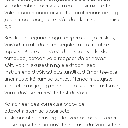
Vigade vähendamiseks tuleb proovitükid ette
valmistada standardiseeritud protseduuride järgi
ja kinnitada paigale, et vältida liikumist hindamise
ajal.
Keskkonnategurid, nagu temperatuur ja niiskus,
võivad mõjutada nii materjale kui ka mõõtmise
täpsust. Kattekihid võivad paisuda või kokku
tõmbuda, betoon võib reageerida erinevalt
sõltuvalt niiskusest ning elektroonilised
instrumendid võivad olla tundlikud ümbritsevate
tingimuste kõikumise suhtes. Nende muutujate
kontrollimine ja jälgimine tagab suurema ühtsuse ja
võrreldavuse erinevate testide vahel.
Kombineerides korrektse proovide
ettevalmistamise stabiilsete
keskkonnatingimustega, loovad organisatsioonid
aluse täpsetele, korduvatele ja usaldusväärsetele