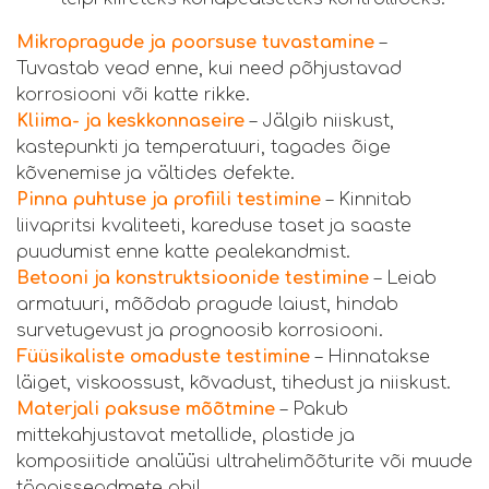
Mikropragude ja poorsuse tuvastamine
–
Tuvastab vead enne, kui need põhjustavad
korrosiooni või katte rikke.
Kliima- ja keskkonnaseire
– Jälgib niiskust,
kastepunkti ja temperatuuri, tagades õige
kõvenemise ja vältides defekte.
Pinna puhtuse ja profiili testimine
– Kinnitab
liivapritsi kvaliteeti, kareduse taset ja saaste
puudumist enne katte pealekandmist.
Betooni ja konstruktsioonide testimine
– Leiab
armatuuri, mõõdab pragude laiust, hindab
survetugevust ja prognoosib korrosiooni.
Füüsikaliste omaduste testimine
– Hinnatakse
läiget, viskoossust, kõvadust, tihedust ja niiskust.
Materjali paksuse mõõtmine
– Pakub
mittekahjustavat metallide, plastide ja
komposiitide analüüsi ultrahelimõõturite või muude
täppisseadmete abil.