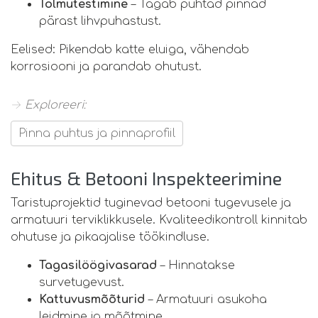
Tolmutestimine
– Tagab puhtad pinnad
pärast lihvpuhastust.
Eelised: Pikendab katte eluiga, vähendab
korrosiooni ja parandab ohutust.
→ Exploreeri:
Pinna puhtus ja pinnaprofiil
Ehitus & Betooni Inspekteerimine
Taristuprojektid tuginevad betooni tugevusele ja
armatuuri terviklikkusele. Kvaliteedikontroll kinnitab
ohutuse ja pikaajalise töökindluse.
Tagasilöögivasarad
– Hinnatakse
survetugevust.
Kattuvusmõõturid
– Armatuuri asukoha
leidmine ja mõõtmine.