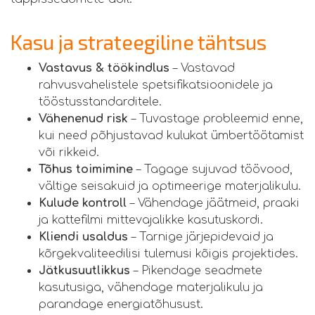
Kasu ja strateegiline tähtsus
Vastavus & töökindlus
– Vastavad
rahvusvahelistele spetsifikatsioonidele ja
tööstusstandarditele.
Vähenenud risk
– Tuvastage probleemid enne,
kui need põhjustavad kulukat ümbertöötamist
või rikkeid.
Tõhus toimimine
– Tagage sujuvad töövood,
vältige seisakuid ja optimeerige materjalikulu.
Kulude kontroll
– Vähendage jäätmeid, praaki
ja kattefilmi mittevajalikke kasutuskordi.
Kliendi usaldus
– Tarnige järjepidevaid ja
kõrgekvaliteedilisi tulemusi kõigis projektides.
Jätkusuutlikkus
– Pikendage seadmete
kasutusiga, vähendage materjalikulu ja
parandage energiatõhusust.