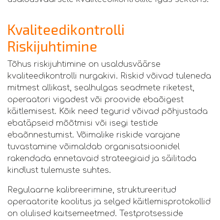
Kvaliteedikontrolli
Riskijuhtimine
Tõhus riskijuhtimine on usaldusväärse
kvaliteedikontrolli nurgakivi. Riskid võivad tuleneda
mitmest allikast, sealhulgas seadmete riketest,
operaatori vigadest või proovide ebaõigest
käitlemisest. Kõik need tegurid võivad põhjustada
ebatäpseid mõõtmisi või isegi testide
ebaõnnestumist. Võimalike riskide varajane
tuvastamine võimaldab organisatsioonidel
rakendada ennetavaid strateegiaid ja säilitada
kindlust tulemuste suhtes.
Regulaarne kalibreerimine, struktureeritud
operaatorite koolitus ja selged käitlemisprotokollid
on olulised kaitsemeetmed. Testprotsesside