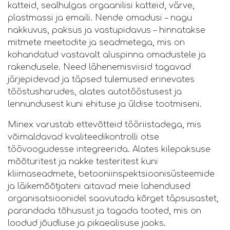
katteid, sealhulgas orgaanilisi katteid, värve,
plastmassi ja emaili. Nende omadusi – nagu
nakkuvus, paksus ja vastupidavus – hinnatakse
mitmete meetodite ja seadmetega, mis on
kohandatud vastavalt aluspinna omadustele ja
rakendusele. Need lähenemisviisid tagavad
järjepidevad ja täpsed tulemused erinevates
tööstusharudes, alates autotööstusest ja
lennundusest kuni ehituse ja üldise tootmiseni.
Minex varustab ettevõtteid tööriistadega, mis
võimaldavad kvaliteedikontrolli otse
töövoogudesse integreerida. Alates kilepaksuse
mõõturitest ja nakke testeritest kuni
kliimaseadmete, betooniinspektsioonisüsteemide
ja läikemõõtjateni aitavad meie lahendused
organisatsioonidel saavutada kõrget täpsusastet,
parandada tõhusust ja tagada tooted, mis on
loodud jõudluse ja pikaealisuse jaoks.