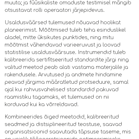
muuta; ja füüsikaliste omaduste testimisel mängib
otsustavat rolli operaatori järjepidevus.
Usaldusväärsed tulemused nõuavad hoolikat
planeerimist. Mõõtmised tuleb teha esinduslikel
aladel, mitte üksikutes punktides, ning mitu
mõõtmist vähendavad varieeruvust ja loovad
statistilise usaldusväärsuse. Instrumendid tuleb
kalibreerida sertifitseeritud standardite järgi ning
valitud meetod peab alati vastama materjalile ja
rakendusele. Arvutused ja andmete hindamine
peavad järgima määratletud protseduure, samal
ajal kui rahvusvahelised standardid pakuvad
raamistiku tagamaks, et tulemused on nii
korduvad kui ka võrreldavad.
Kombineerides õiged meetodid, kalibreeritud
seadmed ja distsiplineeritud teostuse, saavad
organisatsioonid saavutada täpsuse taseme, mis