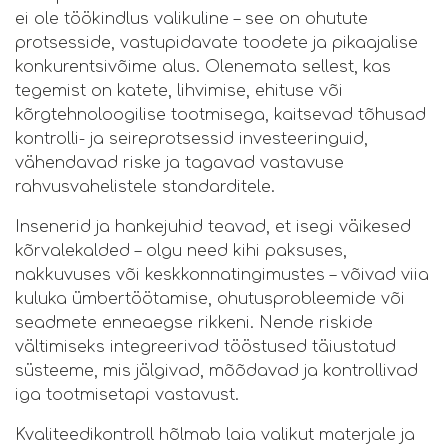
ei ole töökindlus valikuline – see on ohutute
protsesside, vastupidavate toodete ja pikaajalise
konkurentsivõime alus. Olenemata sellest, kas
tegemist on katete, lihvimise, ehituse või
kõrgtehnoloogilise tootmisega, kaitsevad tõhusad
kontrolli- ja seireprotsessid investeeringuid,
vähendavad riske ja tagavad vastavuse
rahvusvahelistele standarditele.
Insenerid ja hankejuhid teavad, et isegi väikesed
kõrvalekalded – olgu need kihi paksuses,
nakkuvuses või keskkonnatingimustes – võivad viia
kuluka ümbertöötamise, ohutusprobleemide või
seadmete enneaegse rikkeni. Nende riskide
vältimiseks integreerivad tööstused täiustatud
süsteeme, mis jälgivad, mõõdavad ja kontrollivad
iga tootmisetapi vastavust.
Kvaliteedikontroll hõlmab laia valikut materjale ja