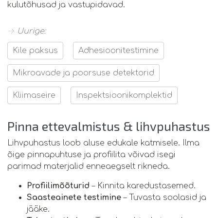
kulutõhusad ja vastupidavad.
→ Uurige:
Kile paksus
Adhesioonitestimine
Mikroavade ja poorsuse detektorid
Kliimaseire
Inspektsioonikomplektid
Pinna ettevalmistus & lihvpuhastus
Lihvpuhastus loob aluse edukale katmisele. Ilma
õige pinnapuhtuse ja profiilita võivad isegi
parimad materjalid enneaegselt rikneda.
Profiilimõõturid
– Kinnita karedustasemed.
Saasteainete testimine
– Tuvasta soolasid ja
jääke.