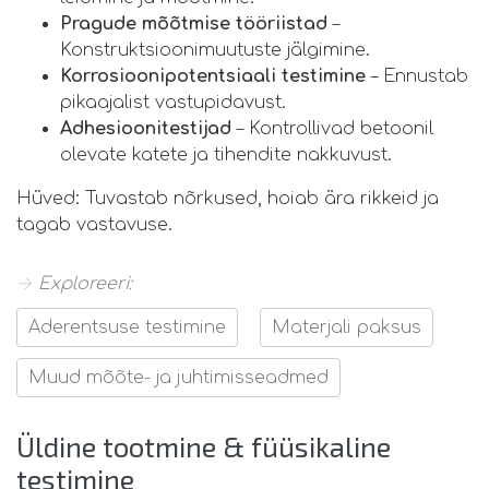
Pragude mõõtmise tööriistad
–
Konstruktsioonimuutuste jälgimine.
Korrosioonipotentsiaali testimine
– Ennustab
pikaajalist vastupidavust.
Adhesioonitestijad
– Kontrollivad betoonil
olevate katete ja tihendite nakkuvust.
Hüved: Tuvastab nõrkused, hoiab ära rikkeid ja
tagab vastavuse.
→ Exploreeri:
Aderentsuse testimine
Materjali paksus
Muud mõõte- ja juhtimisseadmed
Üldine tootmine & füüsikaline
testimine