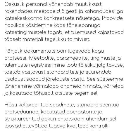
Oskuslik personal vähendab muutlikkust,
rakendades meetodeid õigesti ja kohandudes iga
katsekeskkonna konkreetsete nõuetega. Proovide
hoolikas käsitlemine koos tähelepanuga
katsetingimustele tagab, et tulemused kajastavad
täpselt materjali tegelikku toimivust.
Põhjalik dokumentatsioon tugevdab kogu
protsessi. Meetodite, parameetrite, tingimuste ja
tulemuste registreerimine loob täieliku jälgitavuse,
toetab vastavust standarditele ja suurendab
usaldust saadud järelduste vastu. See süsteemne
lähenemine võimaldab andmeid hinnata, võrrelda
ja kasutada tõhusalt otsuste tegemisel.
Hästi kalibreeritud seadmete, standardiseeritud
protseduuride, koolitatud operaatorite ja
struktureeritud dokumentatsiooni ühendamisel
loovad ettevõtted tugeva kvaliteedikontrolli