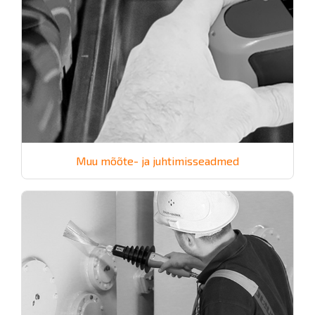
Muu mõõte- ja juhtimisseadmed