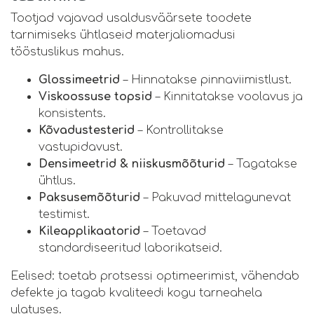
Tootjad vajavad usaldusväärsete toodete
tarnimiseks ühtlaseid materjaliomadusi
tööstuslikus mahus.
Glossimeetrid
– Hinnatakse pinnaviimistlust.
Viskoossuse topsid
– Kinnitatakse voolavus ja
konsistents.
Kõvadustesterid
– Kontrollitakse
vastupidavust.
Densimeetrid & niiskusmõõturid
– Tagatakse
ühtlus.
Paksusemõõturid
– Pakuvad mittelagunevat
testimist.
Kileapplikaatorid
– Toetavad
standardiseeritud laborikatseid.
Eelised: toetab protsessi optimeerimist, vähendab
defekte ja tagab kvaliteedi kogu tarneahela
ulatuses.