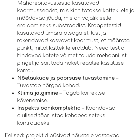
Maharebitavustestid kasutavad
koormusseadet, mis kinnitatakse kattekilele ja
mõõdavad jõudu, mis on vajalik selle
eraldamiseks substraadist. Kraapetestid
kasutavad ümara otsaga stiilust ja
rakendavad kasvavat koormust, et määrata
punkt, millal kattekile eraldub. Need testid
hindavad katete võimet taluda mehaanilist
pinget ja säilitada naket reaalse kasutuse
korral.
Nõelaukude ja poorsuse tuvastamine
–
Tuvastab nõrgad kohad.
Kliima jälgimine
– Tagab korrektse
kõvenemise.
Inspektsioonikomplektid
– Koondavad
olulised tööriistad kohapealseteks
kontrollideks.
Eelised: projektid püsivad nõuetele vastavad,