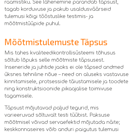
raamistiku. See lähenemine parandab täpsust,
tagab korduvuse ja pakub usaldusväärseid
tulemusi kõigi tööstuslike testimis- ja
mõõtmistüüpide puhul.
Mõõtmistulemuste Täpsus
Mis tahes kvaliteedikontrollisüsteemi tõhusus
sõltub lõpuks selle mõõtmiste täpsusest.
Inseneride ja juhtide jaoks ei ole täpsed andmed
üksnes tehniline nõue – need on aluseks vastavuse
kinnitamisele, protsesside täiustamisele ja toodete
ning konstruktsioonide pikaajalise toimivuse
tagamisele.
Täpsust mõjutavad paljud tegurid, mis
varieeruvad sõltuvalt testi tüübist. Paksuse
mõõtmisel võivad servaefektid mõjutada näite;
keskkonnaseires võib anduri paigutus tulemusi