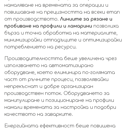
намаляване на времената за операции и
повишаване на прецизността на всеки етап
от производството.
Линиите за рязане и
пробиване
на профили и ламарини
позволиха
бърза и точна обработка на материалите,
минимизирайки отпадъците и оптимизирайки
потреблението на ресурси.
Производителността беше увеличена чрез
използването на автоматизирано
оборудване, което елиминира по-голямата
част от ръчните процеси, позволявайки
непрекъснат и добре организиран
производствен поток. Оборудването за
манипулиране и позициониране на профили
намали времената за настройка и подобри
качеството на заварките.
Енергийната ефективност беше повишена