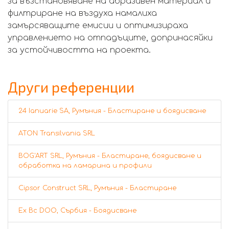
за възстановяване на абразивен материал и
филтриране на въздуха намалиха
замърсяващите емисии и оптимизираха
управлението на отпадъците, допринасяйки
за устойчивостта на проекта.
Други референции
24 Ianuarie SA, Румъния - Бластиране и боядисване
ATON Transilvania SRL
BOG'ART SRL, Румъния - Бластиране, боядисване и
обработка на ламарина и профили
Cipsor Construct SRL, Румъния - Бластиране
Ex Bc DOO, Сърбия - Боядисване