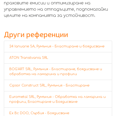
праховите емисии и оптимизиране на
управлението на отпадъците, подпомагайки
целите на компанията за устойчивост.
Други референции
24 Ianuarie SA, Румъния - Бластиране и боядисване
ATON Transilvania SRL
BOG'ART SRL, Румъния - Бластиране, боядисване и
обработка на ламарина и профили
Cipsor Construct SRL, Румъния - Бластиране
Eurometal SRL, Румъния - Обработка на ламарина и
профили, Бластиране и Боядисване
Ex Bc DOO, Сърбия - Боядисване