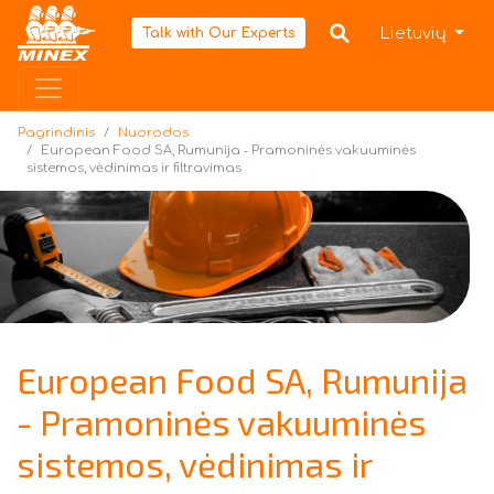
Pagrindinis
Lietuvių
Talk with Our Experts
Pagrindinis
Nuorodos
European Food SA, Rumunija - Pramoninės vakuuminės
sistemos, vėdinimas ir filtravimas
European Food SA, Rumunija
- Pramoninės vakuuminės
sistemos, vėdinimas ir