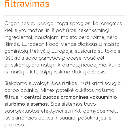
filtravimas
Organinės dulkės gali tapti sprogios, kai drėgmės
kiekis yra mažas, ir iš pažiūros nekenksmingi
ingredientai, naudojami maisto perdirbime, nėra
išimtis. European Food, vienas didžiausių maisto
gamintojų Pietryčių Europoje, susiduria su tokiais
iššūkiais savo gamybos procese, ypač dėl
prieskonių, aromatų ir krakmolų naudojimo, kurie
iš maišų ir kitų talpų išskiria dulkių debesis.
Siekdama suvaldyti šias rizikas ir užtikrinti saugią
darbo aplinką, Minex pateikė aukštos našumo
filtrus
ir
centralizuotas pramonines vakuuminio
siurbimo sistemas
. Šios sistemos buvo
suprojektuotos efektyviai surinkti gamybos metu
išsiskiriančias dulkes ir saugiai pašalinti jas iš
proceso.