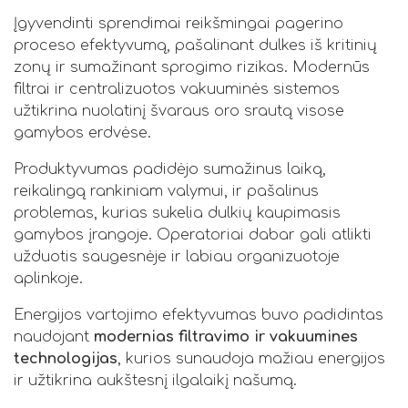
Įgyvendinti sprendimai reikšmingai pagerino
proceso efektyvumą, pašalinant dulkes iš kritinių
zonų ir sumažinant sprogimo rizikas. Modernūs
filtrai ir centralizuotos vakuuminės sistemos
užtikrina nuolatinį švaraus oro srautą visose
gamybos erdvėse.
Produktyvumas padidėjo sumažinus laiką,
reikalingą rankiniam valymui, ir pašalinus
problemas, kurias sukelia dulkių kaupimasis
gamybos įrangoje. Operatoriai dabar gali atlikti
užduotis saugesnėje ir labiau organizuotoje
aplinkoje.
Energijos vartojimo efektyvumas buvo padidintas
naudojant
modernias filtravimo ir vakuumines
technologijas
, kurios sunaudoja mažiau energijos
ir užtikrina aukštesnį ilgalaikį našumą.