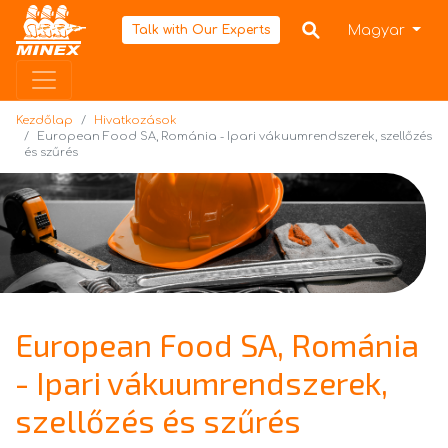
Kezdőlap
Magyar
Talk with Our Experts
Kezdőlap
Hivatkozások
European Food SA, Románia - Ipari vákuumrendszerek, szellőzés
és szűrés
European Food SA, Románia
- Ipari vákuumrendszerek,
szellőzés és szűrés