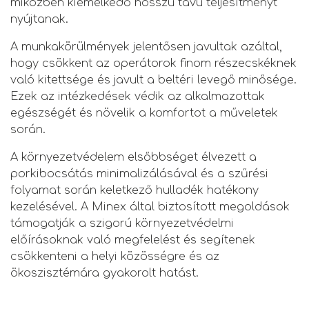
miközben kiemelkedő hosszú távú teljesítményt
nyújtanak.
A munkakörülmények jelentősen javultak azáltal,
hogy csökkent az operátorok finom részecskéknek
való kitettsége és javult a beltéri levegő minősége.
Ezek az intézkedések védik az alkalmazottak
egészségét és növelik a komfortot a műveletek
során.
A környezetvédelem elsőbbséget élvezett a
porkibocsátás minimalizálásával és a szűrési
folyamat során keletkező hulladék hatékony
kezelésével. A Minex által biztosított megoldások
támogatják a szigorú környezetvédelmi
előírásoknak való megfelelést és segítenek
csökkenteni a helyi közösségre és az
ökoszisztémára gyakorolt hatást.