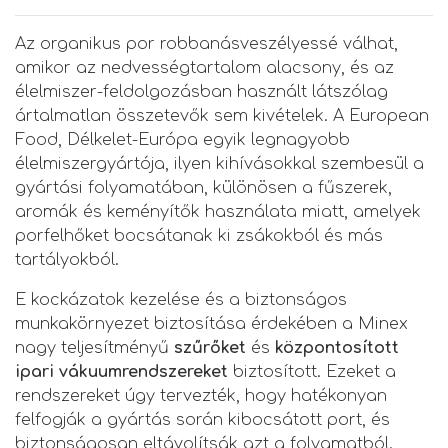
Az organikus por robbanásveszélyessé válhat,
amikor az nedvességtartalom alacsony, és az
élelmiszer-feldolgozásban használt látszólag
ártalmatlan összetevők sem kivételek. A European
Food, Délkelet-Európa egyik legnagyobb
élelmiszergyártója, ilyen kihívásokkal szembesül a
gyártási folyamatában, különösen a fűszerek,
aromák és keményítők használata miatt, amelyek
porfelhőket bocsátanak ki zsákokból és más
tartályokból.
E kockázatok kezelése és a biztonságos
munkakörnyezet biztosítása érdekében a Minex
nagy teljesítményű
szűrőket
és
központosított
ipari vákuumrendszereket
biztosított. Ezeket a
rendszereket úgy tervezték, hogy hatékonyan
felfogják a gyártás során kibocsátott port, és
biztonságosan eltávolítsák azt a folyamatból.