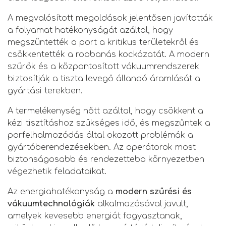
A megvalósított megoldások jelentősen javították
a folyamat hatékonyságát azáltal, hogy
megszüntették a port a kritikus területekről és
csökkentették a robbanás kockázatát. A modern
szűrők és a központosított vákuumrendszerek
biztosítják a tiszta levegő állandó áramlását a
gyártási terekben.
A termelékenység nőtt azáltal, hogy csökkent a
kézi tisztításhoz szükséges idő, és megszűntek a
porfelhalmozódás által okozott problémák a
gyártóberendezésekben. Az operátorok most
biztonságosabb és rendezettebb környezetben
végezhetik feladataikat.
Az energiahatékonyság a
modern szűrési és
vákuumtechnológiák
alkalmazásával javult,
amelyek kevesebb energiát fogyasztanak,