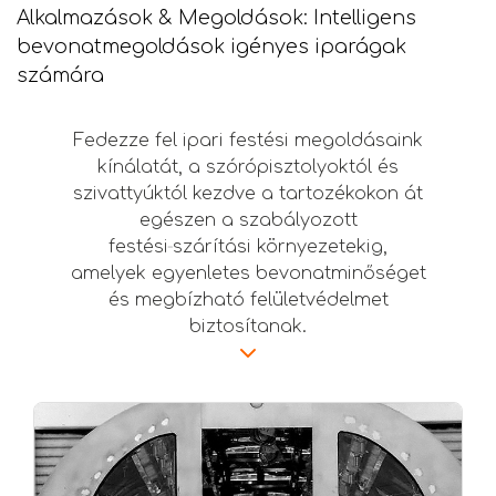
Alkalmazások & Megoldások: Intelligens
bevonatmegoldások igényes iparágak
számára
Fedezze fel ipari festési megoldásaink
kínálatát, a szórópisztolyoktól és
szivattyúktól kezdve a tartozékokon át
egészen a szabályozott
festési‑szárítási környezetekig,
amelyek egyenletes bevonatminőséget
és megbízható felületvédelmet