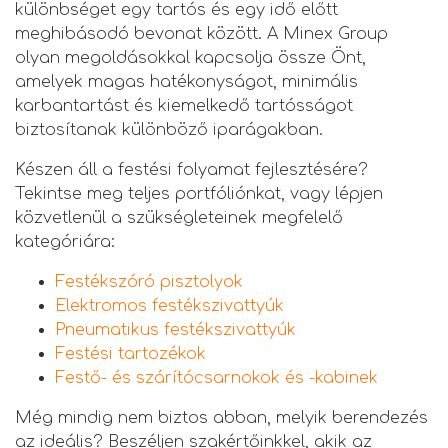
különbséget egy tartós és egy idő előtt
meghibásodó bevonat között. A Minex Group
olyan megoldásokkal kapcsolja össze Önt,
amelyek magas hatékonyságot, minimális
karbantartást és kiemelkedő tartósságot
biztosítanak különböző iparágakban.
Készen áll a festési folyamat fejlesztésére?
Tekintse meg teljes portfóliónkat, vagy lépjen
közvetlenül a szükségleteinek megfelelő
kategóriára:
Festékszóró pisztolyok
Elektromos festékszivattyúk
Pneumatikus festékszivattyúk
Festési tartozékok
Festő- és szárítócsarnokok és -kabinek
Még mindig nem biztos abban, melyik berendezés
az ideális? Beszéljen szakértőinkkel, akik az