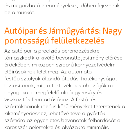
és megbízható eredményekkel, időben fejezhetik
be a munkát.
Autóipar és Járműgyártás: Nagy
pontosságú felületkezelés
Az autóipar a precíziós berendezésekre
támaszkodik a kiváló bevonatteljesítmény elérése
érdekében, miközben szigorú környezetvédelmi
előírásoknak felel meg. Az automata
festőpisztolyok állandó átadási hatékonyságot
biztosítanak, míg a tartozékok stabilizálják az
anyagokat a megfelelő oldóegyensúly és
viszkozitás fenntartásához. A festő- és
szárítókabinok ideális körülményeket teremtenek a
kikeményedéshez, lehetővé téve a gyártók
számára az egyenletes bevonatok felhordását a
karosszériaelemekre és alvázakra minimális