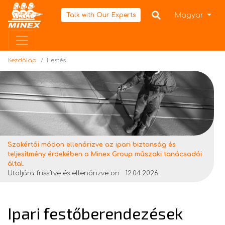
Kezdőlap
Magyar
Talk with Our Experts
Kezdőlap
Festés
Szakértői módon ellenőrizve az ipari biztonság és
teljesítmény érdekében a Minex Group műszaki tanácsadói
által.
Utoljára frissítve és ellenőrizve on:
12.04.2026
Ipari festőberendezések