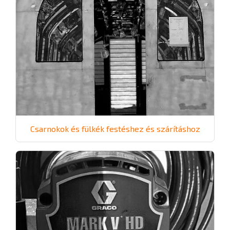
Csarnokok és fülkék festéshez és szárításhoz