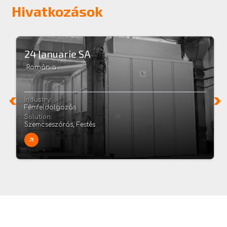
Hivatkozások
24 Ianuarie SA
Románia
Industry:
Fémfeldolgozás
Solution:
Szemcseszórás, Festés