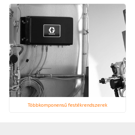
Többkomponensű festékrendszerek