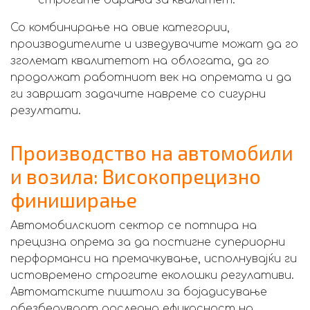
строгите барања за квалитет.
Со комбинирање на овие категории,
производителите и изведувачите можат да го
зголемат квалитетот на облогата, да го
продолжат работниот век на опремата и да
ги завршат задачите навреме со сигурни
резултати.
Производство на автомобили
и возила: Високопрецизно
финиширање
Автомобилскиот сектор се потпира на
прецизна опрема за да постигне супериорни
перформанси на премачкување, исполнувајќи ги
истовремено строгите еколошки регулативи.
Автоматските пиштоли за бојадисување
обезбедуваат доследна ефикасност на