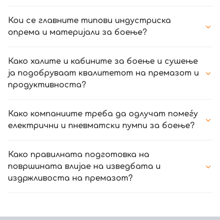
Кои се главните типови индустриска
опрема и материјали за боење?
Како халите и кабините за боење и сушење
ја подобруваат квалитетот на премазот и
продуктивноста?
Како компаниите треба да одлучат помеѓу
електрични и пневматски пумпи за боење?
Како правилната подготовка на
површината влијае на изведбата и
издржливоста на премазот?