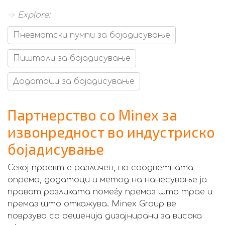
→ Explore:
Пневматски пумпи за бојадисување
Пиштоли за бојадисување
Додатоци за бојадисување
Партнерство со Minex за
извонредност во индустриско
бојадисување
Секој проект е различен, но соодветната
опрема, додатоци и метод на нанесување ја
прават разликата помеѓу премаз што трае и
премаз што откажува. Minex Group ве
поврзува со решенија дизајнирани за висока