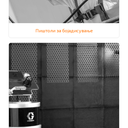
Пиштоли за бојадисување