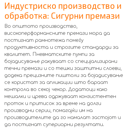
Индустриско производство и
обработка: Сигурни премази
Во општото производство,
високоперформансните премази мора да
постигнат рамнотежа помеѓу
продуктивноста и строгите стандарди за
квалитет. Пневматските пумпи за
бојадисување ракуваат со специјализирани
течни премази и со тешки заштитни слоеви,
додека прецизните пиштоли за бојадисување
се користат за апликации што бараат
контрола во секој чекор. Додатоци како
мешалки и црева одржуваат конзистентен
проток и притисок за време на долги
производни серии, помагајќи им на
производителите да го намалат застојот и
да постигнат супериорни резултати.