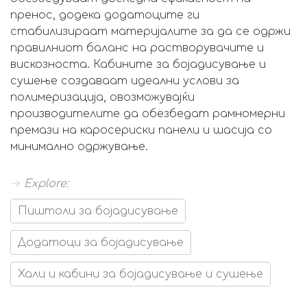
пренос, додека додатоците ги
стабилизираат материјалите за да се одржи
правилниот баланс на растворувачите и
вискозноста. Кабините за бојадисување и
сушење создаваат идеални услови за
полимеризација, овозможувајќи
производителите да обезбедат рамномерни
премази на каросериски панели и шасија со
минимално одржување.
→ Explore:
Пиштоли за бојадисување
Додатоци за бојадисување
Хали и кабини за бојадисување и сушење