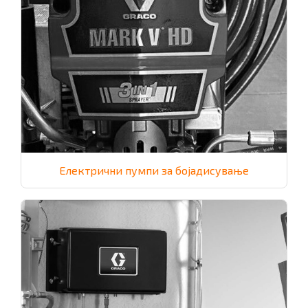
Електрични пумпи за бојадисување