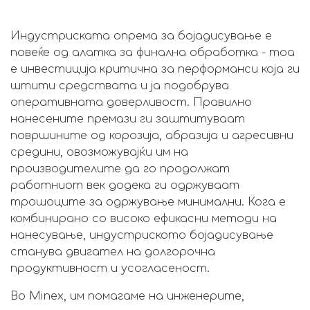
Индустриската опрема за бојадисување е
повеќе од алатка за финална обработка - тоа
е инвестиција критична за перформанси која ги
штити средствата и ја подобрува
оперативната доверливост. Правилно
нанесените премази ги заштитуваат
површините од корозија, абразија и агресивни
средини, овозможувајќи им на
производителите да го продолжат
работниот век додека ги одржуваат
трошоците за одржување минимални. Кога е
комбинирано со високо ефикасни методи на
нанесување, индустриското бојадисување
станува двигател на долгорочна
продуктивност и усогласеност.
Во Minex, им помагаме на инженерите,