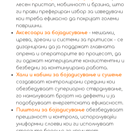
лесен пристап, мобилност и брзина, што
ги прави префериран избор за изведувачи
кои треба ефикасно да покријат големи
површини.
Аксесоари за бојадисување
- мешалки,
црева, греачи и системи за притисок - се
дизајнирани да ја поддржат главната
опрема и операторите во процесот, да
ги одржат материјалите конзистентни и
безбедни за континуирана работа.
Хали и кабини за бојадисување и сушење
создаваат контролирани средини кои
обезбедуваат супериорно стврднување,
го намалуваат бројот на дефекти и ја
подобруваат енергетската ефикасност.
Пиштоли за бојадисување
обезбедуваат
прецизност и контрола, испорачувајќи
униформни слоеви кои ги исполнуваат