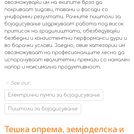
овозможувајќи им на екипите брзо да
покриваат ѕидови, тавани и фасади со
униформни резултати. Рачните пиштоли за
бојадисување издржуваат работа под висок
притисок на градилиштата, обезбедувајќи
безбедни и конзистентни перформанси дури и
во барачки услови. Заедно, овие категории им
овозможуваат на професионалците лесно да
испорачуваат квалитетни премази со намален
напор и максимална продуктивност.
→ See our:
Електрични пумпи за бојадисување
Пиштоли за бојадисување
Тешка опрема, земјоделска и