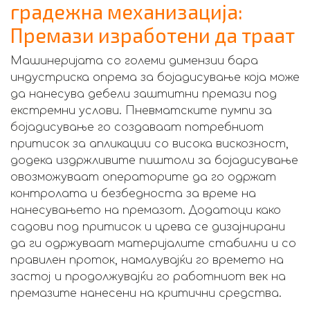
градежна механизација:
Премази изработени да траат
Машинеријата со големи димензии бара
индустриска опрема за бојадисување која може
да нанесува дебели заштитни премази под
екстремни услови. Пневматските пумпи за
бојадисување го создаваат потребниот
притисок за апликации со висока вискозност,
додека издржливите пиштоли за бојадисување
овозможуваат операторите да го одржат
контролата и безбедноста за време на
нанесувањето на премазот. Додатоци како
садови под притисок и црева се дизајнирани
да ги одржуваат материјалите стабилни и со
правилен проток, намалувајќи го времето на
застој и продолжувајќи го работниот век на
премазите нанесени на критични средства.