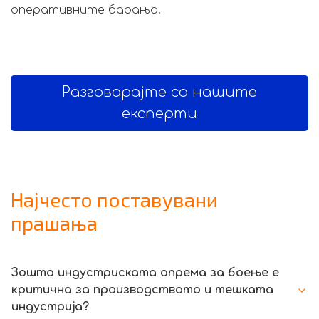
оперативните барања.
Разговарајте со нашите
експерти
Најчесто поставувани
прашања
Зошто индустриската опрема за боење е
критична за производството и тешката
индустрија?