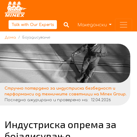
Дома
Македонски
Talk with Our Experts
Дома
Бојадисување
Стручнo потврдено за индустриска безбедност и
перформанси од техничките советници на Minex Group.
Последно ажурирано и проверено на:
12.04.2026
Индустриска опрема за
бојадисување