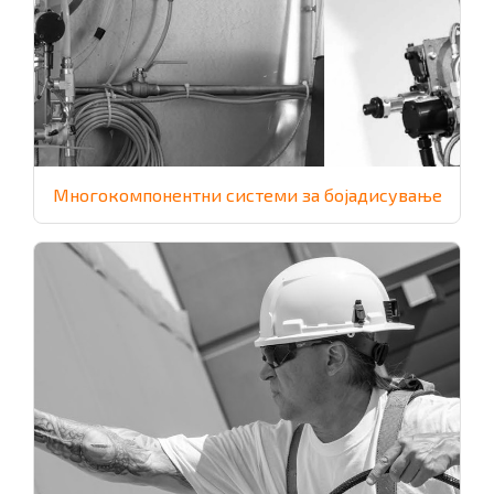
Многокомпонентни системи за бојадисување