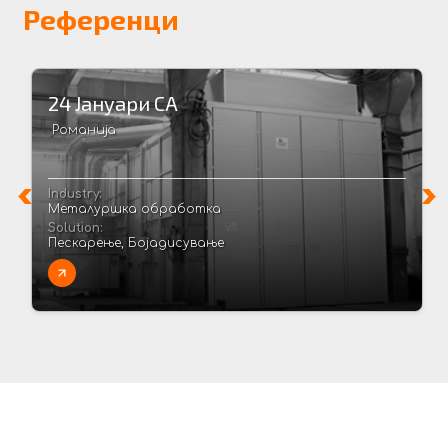
Референци
24 Јануари СА
Романија
Industry:
Металуршка обработка
Solution:
Пескарење, Бојадисување