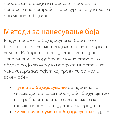
процес што создава прецизен профил на
површината потребен за сигурно врзување на
прајмерот и бојата.
Методи за нанесување боја
Индустриското бојадисување бара точен
баланс на алати, материјали и контролирани
услови. Изборот на соодветен метод на
нанесување ја подобрува квалитетата на
облогата, ја зголемува продуктивноста и го
минимизира застојот кај проекти со мал и
голем обем.
Пумпи за бојадисување
се идеални за
апликации со голем обем, обезбедувајќи го
потребниот притисок за примена кај
тешка опрема и индустриски средини.
Електрични пумпи за бојадисување
нудат