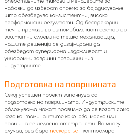
оперативните тимови и менаџерите за
набавки да изберат опрема за бојадисување
што обезбедува конзистентни, високо
перформансни резултати. Од беспрекорни
течни премази во автомобилскиот сектор до
заштитни слоеви на тешка механизација,
нашите решенија се дизајнирани да
обезбедат супериорна издржливост и
униформни завршни површини низ
индустриите.
Подготовка на површината
Секој успешен проект започнува со
подготовка на површината. Индустриските
обложувања можат правилно да се врзат само
кога контаминантите како 'рѓа, масло или
прашина се целосно отстранети. Во многу
случаи, ова бара
пескарење
- контролиран