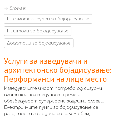
→ Browse:
Пневматски пумпи за бојадисување
Пиштоли за бојадисување
Додатоци за бојадисување
Услуги за изведувачи и
архитектонско бојадисување:
Перформанси на лице место
Изведувачите имаат потреба од сигурни
алати кои заштедуваат време и
обезбедуваат супериорни завршни слоеви.
Електричните пумпи за бојадисување се
дизајнирани за задачи со голем обем,