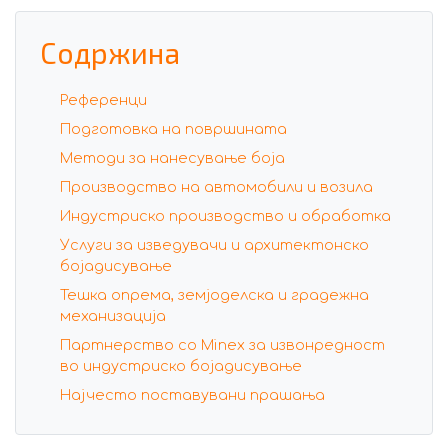
Содржина
Референци
Подготовка на површината
Методи за нанесување боја
Производство на автомобили и возила
Индустриско производство и обработка
Услуги за изведувачи и архитектонско
бојадисување
Тешка опрема, земјоделска и градежна
механизација
Партнерство со Minex за извонредност
во индустриско бојадисување
Најчесто поставувани прашања