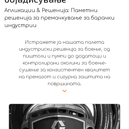
Апликации & Решенија: Паметни
решенија за премачкување за барачки
индустрии
Истражете ја нашата палета
индустриски решенија за боење, од
пиштоли и пумпи до додатоци и
контролирани околини за боење-
сушење за конзистентен квалитет
на премазот и сигурна заштита на