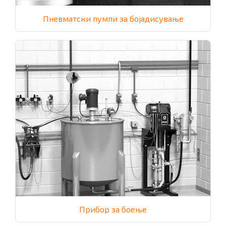
Пневматски пумпи за бојадисување
Прибор за боење