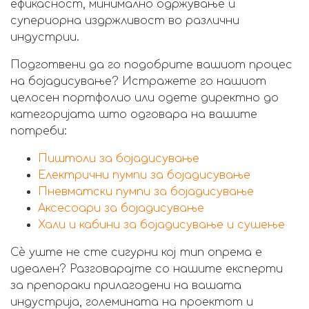
ефикасност, минимално одржување и
супериорна издржливост во различни
индустрии.
Подготвени да го подобрите вашиот процес
на бојадисување? Истражете го нашиот
целосен портфолио или одете директно до
категоријата што одговара на вашите
потреби:
Пиштоли за бојадисување
Електрични пумпи за бојадисување
Пневматски пумпи за бојадисување
Аксесоари за бојадисување
Хали и кабини за бојадисување и сушење
Сè уште не сте сигурни кој тип опрема е
идеален? Разговарајте со нашите експерти
за препораки прилагодени на вашата
индустрија, големината на проектот и