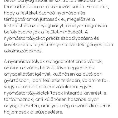
bevonóanyag stabil és kontrollált ellátásának
fenntartásában az alkalmazás során. Feladatuk,
hogy a festéket állandó nyomáson és
térfogatáramon juttassák el, megelőzve a
lüktetést és az anyaghiányt, amelyek negatívan
befolyásolhatják a felület minőségét. A
nyomástartályokat precíz szabályozásra és
következetes teljesítményre tervezték igényes ipari
alkalmazásokhoz.
A nyomástartályok elengedhetetlenné válnak,
amikor a szórás hosszú távon egyenletes
anyagellátást igényel, különösen az autóipari
gyártásban, ipari felületkezelésben, valamint fa-
vagy bútoripari alkalmazásokban. Egyes
nyomástartály-kialakítások integrált keverést is
tartalmaznak, ami különösen hasznos olyan
anyagok esetén, amelyek még a szórás közben is
hajlamosak a leülepedésre.