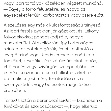
vagy ipari tartályok közelében végzett munkánál
— ügyelj a forró felületekre, és hagyd az
egységeket lehűlni karbantartás vagy csere előtt.
A szellőzés egy másik kulcsfontosságú tényező.
Az ipari festés gyakran jár gázokkal és illékony
folyadékokkal; gondoskodj róla, hogy a
munkaterület jól szellőzzön, így biztonságos
szinten tarthatók a gőzök, és biztosítható a
levegő minősége. Rendszeresen ellenőrizd a
tömlőket, keverőket és szórócsúcsokat kopás,
eltömődés vagy szivárgás szempontjából, és
cseréld ki azonnal a sérült alkatrészeket az
optimális teljesítmény fenntartása és a
szennyeződés vagy balesetek megelőzése
érdekében.
Tartsd tisztán a berendezéseidet — különösen a
fúvókákat és szórócsúcsokat —, hogy elkerüld