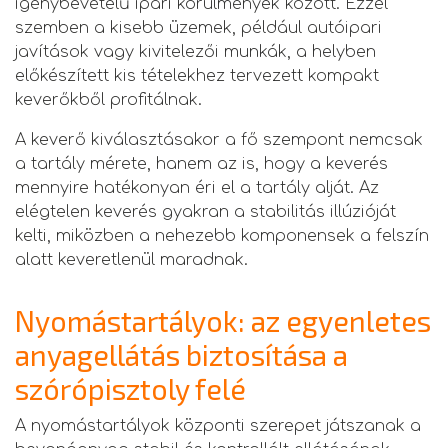
igénybevételű ipari körülmények között. Ezzel
szemben a kisebb üzemek, például autóipari
javítások vagy kivitelezői munkák, a helyben
előkészített kis tételekhez tervezett kompakt
keverőkből profitálnak.
A keverő kiválasztásakor a fő szempont nemcsak
a tartály mérete, hanem az is, hogy a keverés
mennyire hatékonyan éri el a tartály alját. Az
elégtelen keverés gyakran a stabilitás illúzióját
kelti, miközben a nehezebb komponensek a felszín
alatt keveretlenül maradnak.
Nyomástartályok: az egyenletes
anyagellátás biztosítása a
szórópisztoly felé
A nyomástartályok központi szerepet játszanak a