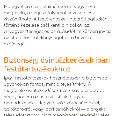
Ha egyetlen elem alulméretezett vagy nem
megfelelő, az egész folyamat kevésbé lesz
kiszámítható. A festőrendszer integrált egészként
történő kezelése csökkenti a hibákat, az
anyagveszteséget és az állásidőt, miközben javítja
az általános hatékonyságot és a bevonat
minőségét.
Biztonsági óvintézkedések ipari
festőtartozékokhoz
Ipari festőtartozékok használatakor a biztonság
ugyanolyan fontos, mint a teljesítmény. A
megfelelő óvintézkedések nemcsak a csapatot
védik, hanem azt is biztosítják, hogy a
berendezések — legyen szó szórócsúcsokról,
agitátorokról vagy ipari tartályokról — a projekt
teljes időtartama alatt megbízható eredményeket