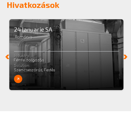
Hivatkozások
24 Ianuarie SA
Románia
Industry:
Fémfeldolgozás
Solution:
Szemcseszórás, Festés