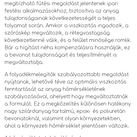
megbízható fűtési megoldást jelentenek ipari
festési alkalmazásokhoz, biztosítva az anyag
tulajdonságainak következetességét a teljes
folyamat során. Amikor a viszkozitás ingadozik, a
szóráskép megváltozik, a rétegvastagság
következetlenné válik, és a felület minősége romlik.
Bár a hígítást néha kompenzálásra használják, ez
a bevonat tulajdonságait és teljesítményét is
megváltoztatja.
A folyadékmelegítők szabályozottabb megoldást
nyújtanak, lehetővé téve az optimális viszkozitás
fenntartását az anyag hőmérsékletének
szabályozásával, ahelyett hogy megváltoztatnák
a formulát. Ez a megközelítés különösen hatékony
nagy szilárdanyag‑tartalmú, epoxi‑ és poliuretán
bevonatoknál, valamint olyan környezetekben,
ahol a környezeti hőmérséklet jelentősen változik.