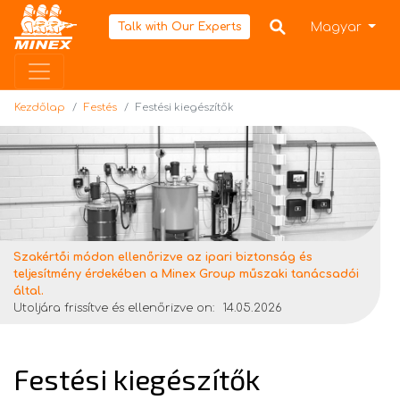
Kezdőlap
Magyar
Talk with Our Experts
Kezdőlap
Festés
Festési kiegészítők
Szakértői módon ellenőrizve az ipari biztonság és
teljesítmény érdekében a Minex Group műszaki tanácsadói
által.
Utoljára frissítve és ellenőrizve on:
14.05.2026
Festési kiegészítők