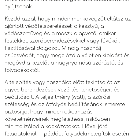
nyújtsanak.
Kezdd azzal, hogy minden munkavégzőt ellátsz az
ajánlott védőfelszereléssel: a kesztyű, a
védőszemüveg és a maszk alapvető, amikor
festékkel, szóróberendezésekkel vagy fúvókák
tisztításával dolgozol. Mindig használj
csúcsvédőt, hogy megelőzd a véletlen kioldást és
megóvd a kezelőt a nagynyomású szórástól és
folyadékoktól.
A telepítés vagy használat előtt tekintsd át az
egyes berendezések vezérlési lehetőségeit és
beállításait. A teljesítmény (watt), a szórási
szélesség és az átfolyás beállításának ismerete
biztosítja, hogy minden alkalmazás
követelményeinek megfelelhess, miközben
minimalizálod a kockázatokat. Hővel járó
feladatoknál — például folyadékmelegítők esetén