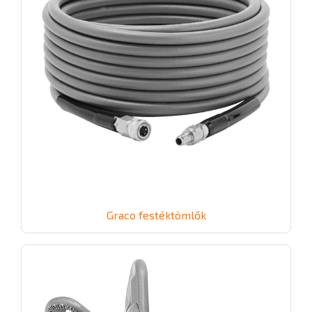
Graco festéktömlők