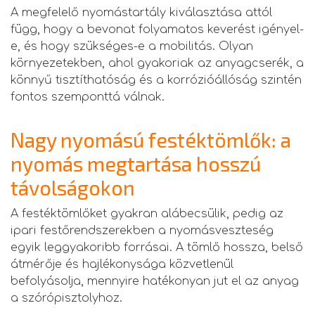
A megfelelő nyomástartály kiválasztása attól
függ, hogy a bevonat folyamatos keverést igényel-
e, és hogy szükséges-e a mobilitás. Olyan
környezetekben, ahol gyakoriak az anyagcserék, a
könnyű tisztíthatóság és a korrózióállóság szintén
fontos szemponttá válnak.
Nagy nyomású festéktömlők: a
nyomás megtartása hosszú
távolságokon
A festéktömlőket gyakran alábecsülik, pedig az
ipari festőrendszerekben a nyomásveszteség
egyik leggyakoribb forrásai. A tömlő hossza, belső
átmérője és hajlékonysága közvetlenül
befolyásolja, mennyire hatékonyan jut el az anyag
a szórópisztolyhoz.