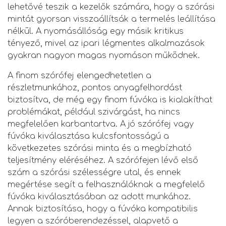
lehetővé teszik a kezelők számára, hogy a szórási
mintát gyorsan visszaállítsák a termelés leállítása
nélkül. A nyomásállóság egy másik kritikus
tényező, mivel az ipari légmentes alkalmazások
gyakran nagyon magas nyomáson működnek.
A finom szórófej elengedhetetlen a
részletmunkához, pontos anyagfelhordást
biztosítva, de még egy finom fúvóka is kialakíthat
problémákat, például szivárgást, ha nincs
megfelelően karbantartva. A jó szórófej vagy
fúvóka kiválasztása kulcsfontosságú a
következetes szórási minta és a megbízható
teljesítmény eléréséhez. A szórófejen lévő első
szám a szórási szélességre utal, és ennek
megértése segít a felhasználóknak a megfelelő
fúvóka kiválasztásában az adott munkához.
Annak biztosítása, hogy a fúvóka kompatibilis
legyen a szóróberendezéssel, alapvető a