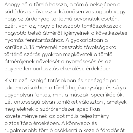
Ahogy nő a tömlő hossza, a tömlő belsejében a
súrlódás is növekszik, különösen vastagabb vagy
nagy szilárdanyag-tartalmú bevonatok esetén.
Ezért van az, hogy a hosszabb tömlőszakaszok
nagyobb belső átmérőt igényelnek a következetes
nyomás fenntartásához. A gyakorlatban a
körülbelül 15 méternél hosszabb távolságokra
történő szórás gyakran megköveteli a tömlő
átmérőjének növelését a nyomásesés és az
egyenetlen porlasztás elkerülése érdekében.
Kivitelezői szolgáltatásokban és nehézgépipari
alkalmazásokban a tömlő hajlékonysága és súlya
ugyanolyan fontos, mint a műszaki specifikációk.
Létfontosságú olyan tömlőket választani, amelyek
megfelelnek a szórórendszer specifikus
követelményeinek az optimális teljesítmény
biztosítása érdekében. A könnyebb és
rugalmasabb tömlő csökkenti a kezelő fáradását