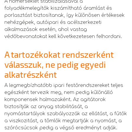
A hőmérséklet stabilizálásával a
folyadékmelegítők kiszámítható áramlást és
porlasztást biztosítanak, így különösen értékesek
nehézgépek, autóipari és acélszerkezeti
alkalmazások esetén, ahol vastag
védőbevonatokat kell következetesen felhordani.
A tartozékokat rendszerként
válasszuk, ne pedig egyedi
alkatrészként
A legmegbízhatóbb ipari festőrendszereket teljes
egészként tervezik meg, nem pedig különálló
komponensek halmazaként. Az agitátorok
biztosítják az anyag stabilitását, a
nyomástartályok szabályozzák az ellátást, a fűtők
a viszkozitást, a tömlők megtartják a nyomást, a
szórócsúcsok pedig a végső eredményt adják.