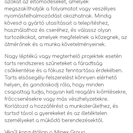
azokat az eltömődéseket, amelyek
megszakíthatják a folyamatot vagy veszélyes
nyomásfelhalmozódást okozhatnak. Mindig
kövesd a gyártó utasításait a telepítéshez,
használathoz és cseréhez, és válassz olyan
tartozékokat, amelyek megfelelnek a közegnek, az
átmérőnek és a munka követelményeinek.
Nagy léptékű vagy megterhelő projektek esetén
tarts rendszeres szüneteket a fáradtság
csökkentése és a fókusz fenntartása érdekében.
Tarts elsősegély-felszerelést könnyen elérhető
helyen, és gondoskodj róla, hogy minden
csapattag tudja, hogyan kell reagálni kiömlésekre,
fröccsenésekre vagy más vészhelyzetekre.
Korlátozd a hozzáférést a munkaterülethez, és
tartsd távol a gyerekeket és az illetéktelen
személyeket a működő berendezésektől.
Végül konzultáljon a Minex Group