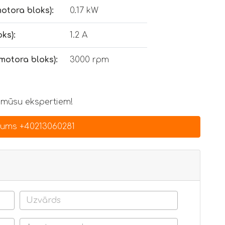
otora bloks):
0.17 kW
ks):
1.2 A
motora bloks):
3000 rpm
 mūsu ekspertiem!
mums +40213060281