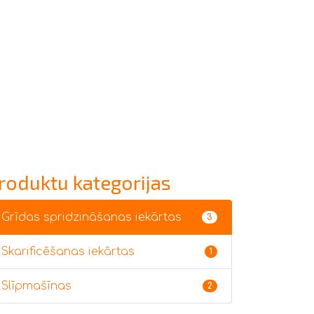
roduktu kategorijas
Grīdas spridzināšanas iekārtas
3
Skarificēšanas iekārtas
1
Slīpmašīnas
2