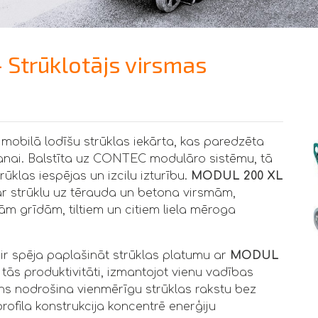
Strūklotājs virsmas
 mobilā lodīšu strūklas iekārta, kas paredzēta
anai. Balstīta uz CONTEC modulāro sistēmu, tā
klas iespējas un izcilu izturību.
MODUL 200 XL
ar strūklu uz tērauda un betona virsmām,
ām grīdām, tiltiem un citiem liela mēroga
ir spēja paplašināt strūklas platumu ar
MODUL
t tās produktivitāti, izmantojot vienu vadības
ains nodrošina vienmērīgu strūklas rakstu bez
fila konstrukcija koncentrē enerģiju