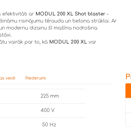
efektivitāti ar
MODUL 200 XL Shot blaster
–
šināmu risinājumu tērauda un betona strūklai. Ar
u un modernu dizainu šī mašīna nodrošina
stāvi.
ātu vairāk par to, kā
MODUL 200 XL
var
P
s veidi
Piederumi
225 mm
400 V
50 Hz