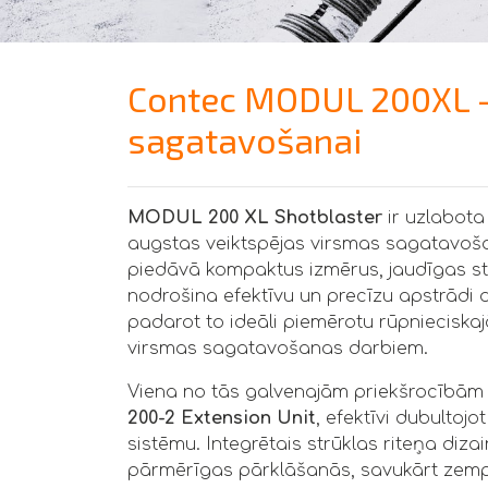
Contec MODUL 200XL - 
sagatavošanai
MODUL 200 XL Shotblaster
ir uzlabota
augstas veiktspējas virsmas sagatavoš
piedāvā kompaktus izmērus, jaudīgas strū
nodrošina efektīvu un precīzu apstrādi 
padarot to ideāli piemērotu rūpnieciskaj
virsmas sagatavošanas darbiem.
Viena no tās galvenajām priekšrocībām 
200-2 Extension Unit
, efektīvi dubultojo
sistēmu. Integrētais strūklas riteņa diz
pārmērīgas pārklāšanās, savukārt zempro