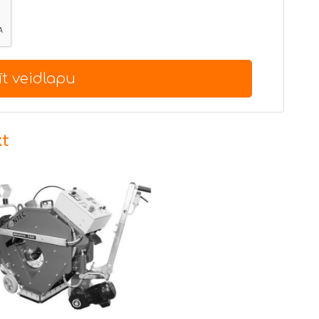
īt veidlapu
kt