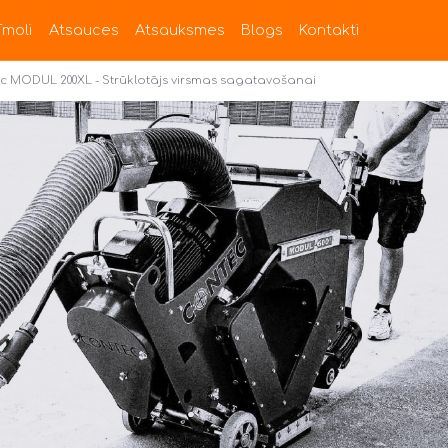
īmoli
Atsauces
Atsauksmes
Blogs
Kontakti
c MODUL 200XL - Strūklotājs virsmas sagatavošanai