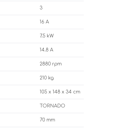
3
16 A
7.5 kW
14.8 A
2880 rpm
210 kg
105 x 148 x 34 cm
TORNADO
70 mm