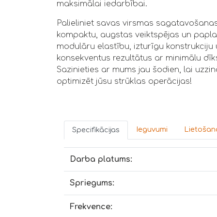
maksimālai iedarbībai.
Palieliniet savas virsmas sagatavošanas 
kompaktu, augstas veiktspējas un papla
modulāru elastību, izturīgu konstrukcij
konsekventus rezultātus ar minimālu dīk
Sazinieties ar mums jau šodien, lai uzzin
optimizēt jūsu strūklas operācijas!
Ieguvumi
Lietošana
Specifikācijas
Darba platums:
Spriegums:
Frekvence: