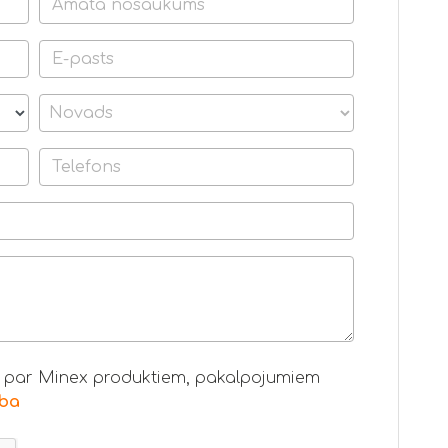
u par Minex produktiem, pakalpojumiem
ība