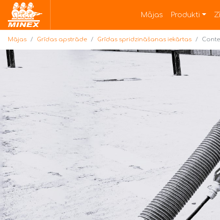
Mājas
Mājas
Produkti
Z
Mājas
Grīdas apstrāde
Grīdas spridzināšanas iekārtas
Conte