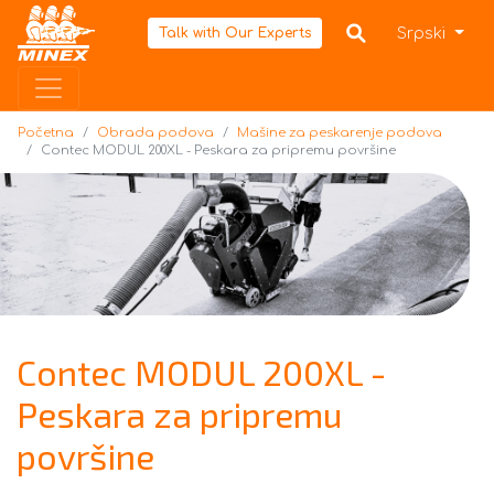
Početna
Srpski
Talk with Our Experts
Početna
Obrada podova
Mašine za peskarenje podova
Contec MODUL 200XL - Peskara za pripremu površine
Contec MODUL 200XL -
Peskara za pripremu
površine