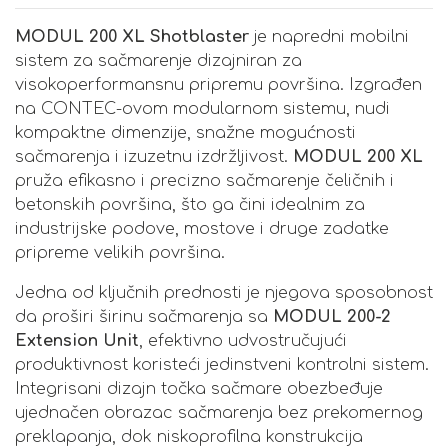
MODUL 200 XL Shotblaster
je napredni mobilni
sistem za sačmarenje dizajniran za
visokoperformansnu pripremu površina. Izgrađen
na CONTEC-ovom modularnom sistemu, nudi
kompaktne dimenzije, snažne mogućnosti
sačmarenja i izuzetnu izdržljivost.
MODUL 200 XL
pruža efikasno i precizno sačmarenje čeličnih i
betonskih površina, što ga čini idealnim za
industrijske podove, mostove i druge zadatke
pripreme velikih površina.
Jedna od ključnih prednosti je njegova sposobnost
da proširi širinu sačmarenja sa
MODUL 200-2
Extension Unit
, efektivno udvostručujući
produktivnost koristeći jedinstveni kontrolni sistem.
Integrisani dizajn točka sačmare obezbeđuje
ujednačen obrazac sačmarenja bez prekomernog
preklapanja, dok niskoprofilna konstrukcija