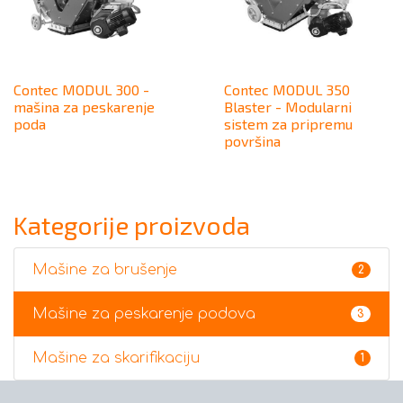
Contec MODUL 300 -
Contec MODUL 350
mašina za peskarenje
Blaster - Modularni
poda
sistem za pripremu
površina
Kategorije proizvoda
Mašine za brušenje
2
Mašine za peskarenje podova
3
Mašine za skarifikaciju
1