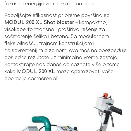
fokusira energiju za maksimalan udar.
Poboljšajte efikasnost pripreme površina sa
MODUL 200 XL Shot blaster
– kompaktno,
visokoperformansno i proširivo rešenje za
sačmarenje čelika i betona. Sa modularnom
fleksibilnošću, trajnom konstrukcijom i
najsavremenijim dizajnom, ova mašina obezbeđuje
dosledne rezultate uz minimalno vreme zastoja.
Kontaktirajte nas danas da saznate više o tome
kako
MODUL 200 XL
može optimizovati vaše
operacije sačmarenja!