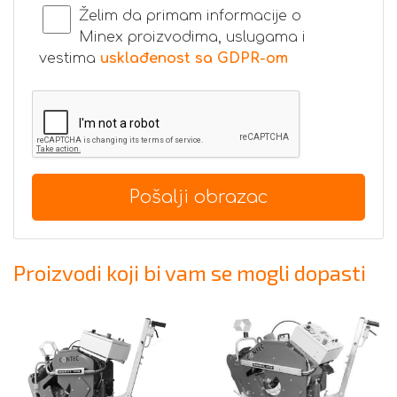
Želim da primam informacije o
Minex proizvodima, uslugama i
vestima
usklađenost sa GDPR-om
Pošalji obrazac
Proizvodi koji bi vam se mogli dopasti