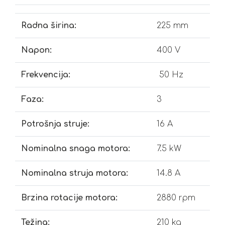
Radna širina:
225 mm
Napon:
400 V
Frekvencija:
50 Hz
Faza:
3
Potrošnja struje:
16 A
Nominalna snaga motora:
7.5 kW
Nominalna struja motora:
14.8 A
Brzina rotacije motora:
2880 rpm
Težina:
210 kg