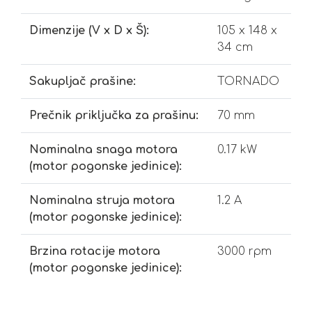
Dimenzije (V x D x Š):
105 x 148 x
34 cm
Sakupljač prašine:
TORNADO
Prečnik priključka za prašinu:
70 mm
Nominalna snaga motora
0.17 kW
(motor pogonske jedinice):
Nominalna struja motora
1.2 A
(motor pogonske jedinice):
Brzina rotacije motora
3000 rpm
(motor pogonske jedinice):