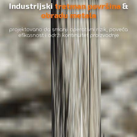
Industrijski
tretman površina
&
obradu metala
projektovano da smanji operativni rizik, poveća
efikasnost i održi kontinuitet proizvodnje