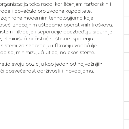
rganizacija toka rada, korišćenjem farbarskih i
brade i povećala proizvodne kapacitete.
izajnirane modernim tehnologijama koje
noseći značajnim uštedama operativnih troškova.
temi filtracije i separacije obezbeđuju sigurnije i
 eliminišući nečistoće i štetne isparenja.
sistemi za separaciju i filtraciju voda/ulje
pisa, minimizujući uticaj na ekosisteme.
rstio svoju poziciju kao jedan od najvažnijih
ći posvećenost održivosti i inovacijama.