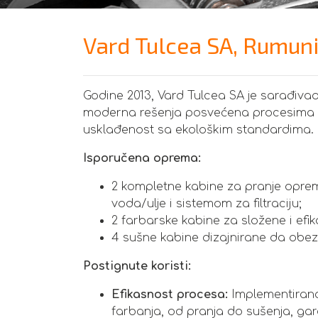
Vard Tulcea SA, Rumunij
Godine 2013, Vard Tulcea SA je sarađiva
moderna rešenja posvećena procesima f
usklađenost sa ekološkim standardima.
Isporučena oprema:
2 kompletne kabine za pranje opre
voda/ulje i sistemom za filtraciju;
2 farbarske kabine za složene i efi
4 sušne kabine dizajnirane da obe
Postignute koristi:
Efikasnost procesa:
Implementirana
farbanja, od pranja do sušenja, gara