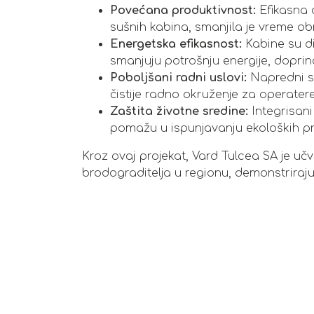
Povećana produktivnost:
Efikasna o
sušnih kabina, smanjila je vreme o
Energetska efikasnost:
Kabine su d
smanjuju potrošnju energije, dopri
Poboljšani radni uslovi:
Napredni sis
čistije radno okruženje za operatere,
Zaštita životne sredine:
Integrisani 
pomažu u ispunjavanju ekoloških pro
Kroz ovaj projekat, Vard Tulcea SA je učv
brodograditelja u regionu, demonstriraju