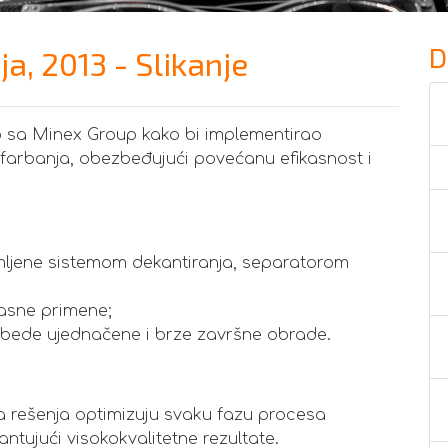
D
a, 2013 - Slikanje
o sa Minex Group kako bi implementirao
arbanja, obezbeđujući povećanu efikasnost i
mljene sistemom dekantiranja, separatorom
kasne primene;
zbede ujednačene i brze završne obrade.
 rešenja optimizuju svaku fazu procesa
ntujući visokokvalitetne rezultate.