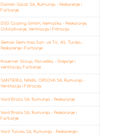
Damen Galati SA, Rumunija - Peskarenje i
Farbanje
DSD Coating GmbH, Nemačka - Peskaranje,
Odvlaživanje, Ventilacija i Filtracija
Gemak Gemi Insa San. ve Tic. AS, Turska -
Peskarenje i Farbanje
Kvaerner Group, Norveška - Grejanje i
ventilacija, Farbanje
SANTIERUL NAVAL ORSOVA SA, Rumunija -
Ventilacija i Filtracija
Vard Braila SA, Rumunija - Peskaranje
Vard Braila SA, Rumunija - Peskaranje i
Farbanje
Vard Tulcea SA, Rumunija - Peskarenje i