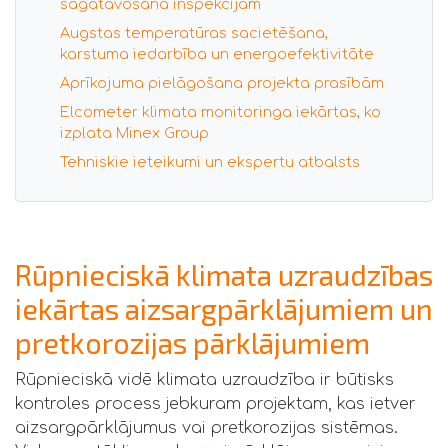
sagatavošana inspekcijām
Augstas temperatūras sacietēšana,
karstuma iedarbība un energoefektivitāte
Aprīkojuma pielāgošana projekta prasībām
Elcometer klimata monitoringa iekārtas, ko
izplata Minex Group
Tehniskie ieteikumi un ekspertu atbalsts
Rūpnieciskā klimata uzraudzības
iekārtas aizsargpārklājumiem un
pretkorozijas pārklājumiem
Rūpnieciskā vidē klimata uzraudzība ir būtisks
kontroles process jebkuram projektam, kas ietver
aizsargpārklājumus vai pretkorozijas sistēmas.