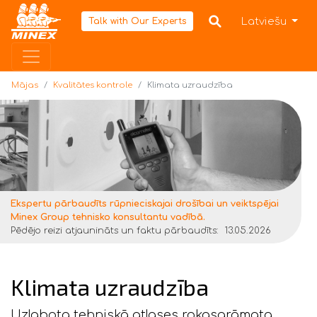
Mājas
Latviešu
Talk with Our Experts
Mājas
Kvalitātes kontrole
Klimata uzraudzība
Ekspertu pārbaudīts rūpnieciskajai drošībai un veiktspējai
Minex Group tehnisko konsultantu vadībā.
Pēdējo reizi atjaunināts un faktu pārbaudīts:
13.05.2026
Klimata uzraudzība
Uzlabota tehniskā atlases rokasgrāmata