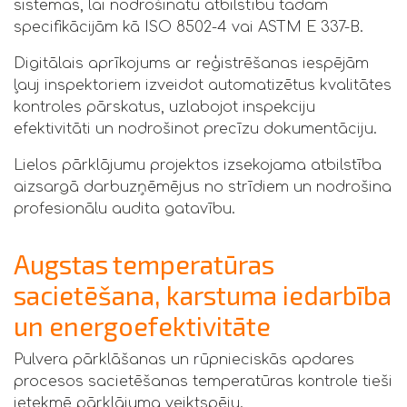
sistēmās, lai nodrošinātu atbilstību tādām
specifikācijām kā ISO 8502-4 vai ASTM E 337-B.
Digitālais aprīkojums ar reģistrēšanas iespējām
ļauj inspektoriem izveidot automatizētus kvalitātes
kontroles pārskatus, uzlabojot inspekciju
efektivitāti un nodrošinot precīzu dokumentāciju.
Lielos pārklājumu projektos izsekojama atbilstība
aizsargā darbuzņēmējus no strīdiem un nodrošina
profesionālu audita gatavību.
Augstas temperatūras
sacietēšana, karstuma iedarbība
un energoefektivitāte
Pulvera pārklāšanas un rūpnieciskās apdares
procesos sacietēšanas temperatūras kontrole tieši
ietekmē pārklājuma veiktspēju.