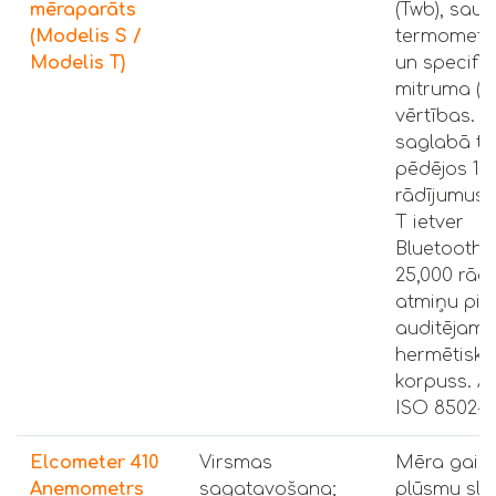
mēraparāts
(Twb), saus
(Modelis S /
termometra
Modelis T)
un specifis
mitruma (S
vērtības. 
saglabā tik
pēdējos 10
rādījumus.
T ietver
Bluetooth
25,000 rād
atmiņu piln
auditējamīb
hermētisks
korpuss. At
ISO 8502-4
Elcometer 410
Virsmas
Mēra gais
Anemometrs
sagatavošana;
plūsmu slē