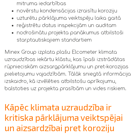
mitruma iedarbības
novērstu kondensācijas izraisītu koroziju
uzturētu pārklājuma veiktspēju laika gaitā
reģistrētu datus inspekcijām un auditam
nodrošinātu projekta panākumus atbilstoši
starptautiskajiem standartiem
Minex Group izplata plašu Elcometer klimata
uzraudzības iekārtu klāstu, kas īpaši izstrādātas
rūpnieciskām aizsargpārklājumu un pret-korozijas
pielietojumu vajadzībām. Tālāk sniegtā informācija
izskaidro, kā izvēlēties atbilstošu aprīkojumu,
balstoties uz projekta prasībām un vides riskiem.
Kāpēc klimata uzraudzība ir
kritiska pārklājuma veiktspējai
un aizsardzībai pret koroziju