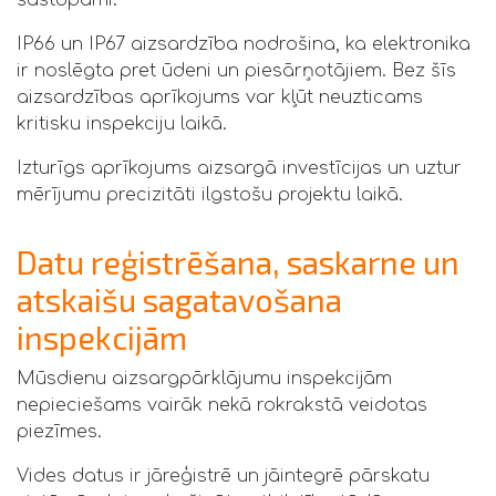
IP66 un IP67 aizsardzība nodrošina, ka elektronika
ir noslēgta pret ūdeni un piesārņotājiem. Bez šīs
aizsardzības aprīkojums var kļūt neuzticams
kritisku inspekciju laikā.
Izturīgs aprīkojums aizsargā investīcijas un uztur
mērījumu precizitāti ilgstošu projektu laikā.
Datu reģistrēšana, saskarne un
atskaišu sagatavošana
inspekcijām
Mūsdienu aizsargpārklājumu inspekcijām
nepieciešams vairāk nekā rokrakstā veidotas
piezīmes.
Vides datus ir jāreģistrē un jāintegrē pārskatu