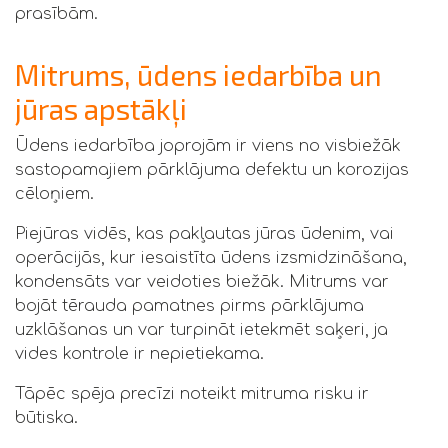
prasībām.
Mitrums, ūdens iedarbība un
jūras apstākļi
Ūdens iedarbība joprojām ir viens no visbiežāk
sastopamajiem pārklājuma defektu un korozijas
cēloņiem.
Piejūras vidēs, kas pakļautas jūras ūdenim, vai
operācijās, kur iesaistīta ūdens izsmidzināšana,
kondensāts var veidoties biežāk. Mitrums var
bojāt tērauda pamatnes pirms pārklājuma
uzklāšanas un var turpināt ietekmēt saķeri, ja
vides kontrole ir nepietiekama.
Tāpēc spēja precīzi noteikt mitruma risku ir
būtiska.