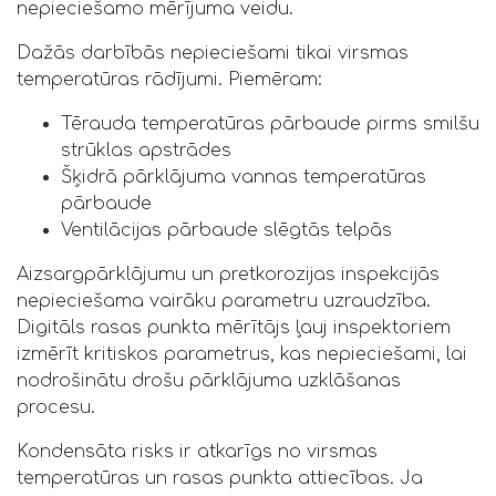
nepieciešamo mērījuma veidu.
Dažās darbībās nepieciešami tikai virsmas
temperatūras rādījumi. Piemēram:
Tērauda temperatūras pārbaude pirms smilšu
strūklas apstrādes
Šķidrā pārklājuma vannas temperatūras
pārbaude
Ventilācijas pārbaude slēgtās telpās
Aizsargpārklājumu un pretkorozijas inspekcijās
nepieciešama vairāku parametru uzraudzība.
Digitāls rasas punkta mērītājs ļauj inspektoriem
izmērīt kritiskos parametrus, kas nepieciešami, lai
nodrošinātu drošu pārklājuma uzklāšanas
procesu.
Kondensāta risks ir atkarīgs no virsmas
temperatūras un rasas punkta attiecības. Ja