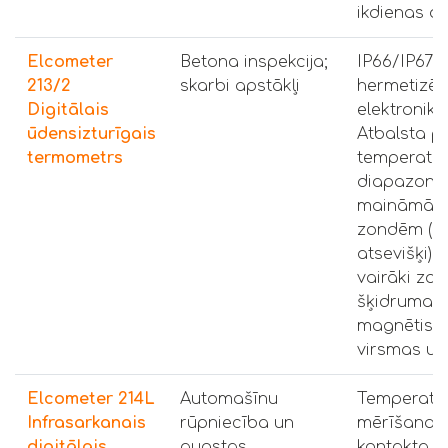
ikdienas da
Elcometer
Betona inspekcija;
IP66/IP67
213/2
skarbi apstākļi
hermetizēt
Digitālais
elektronika
ūdensizturīgais
Atbalsta p
termometrs
temperatū
diapazonu
maināmām 
zondēm (p
atsevišķi). 
vairāki zon
šķidruma, 
magnētisk
virsmas un
Elcometer 214L
Automašīnu
Temperatū
Infrasarkanais
rūpniecība un
mērīšana 
digitālais
augstas
kontakta. 