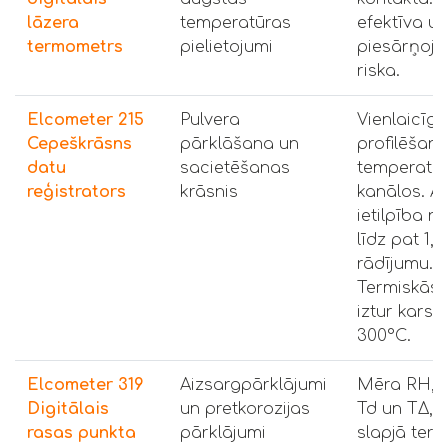
lāzera
temperatūras
efektīva u
termometrs
pielietojumi
piesārņoj
riska.
Elcometer 215
Pulvera
Vienlaicīg
Cepeškrāsns
pārklāšana un
profilēšana
datu
sacietēšanas
temperatū
reģistrators
krāsnis
kanālos. A
ietilpība n
līdz pat 1,
rādījumu.
Termiskās 
iztur karst
300°C.
Elcometer 319
Aizsargpārklājumi
Mēra RH, T
Digitālais
un pretkorozijas
Td un TΔ, k
rasas punkta
pārklājumi
slapjā ter