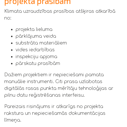
projekta prasībām
Klimata uzraudzības prasības atšķiras atkarībā
no:
projekta lieluma
pārklājuma veida
substrāta materiāliem
vides iedarbības
inspekciju apjoma
pārskatu prasībām
Dažiem projektiem ir nepieciešami pamata
manuālie instrumenti. Citi prasa uzlabotas
digitālās rasas punkta mērītāju tehnoloģijas ar
pilnu datu reģistrēšanas interfeisu.
Pareizais risinājums ir atkarīgs no projekta
rakstura un nepieciešamās dokumentācijas
līmeņa.