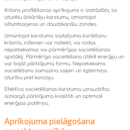
Krāsns profilēšanas aprīkojums ir izstrādāts, lai
izturētu ārkārtēju karstumu, izmantojot
siltumbarjeras un daudzkanālu zondes.
Izmantojot karstuma sadalījuma kartēšanu
krāsnīs, inženieri var noteikt, vai rodas
nepietiekamas vai pārmērīgas sacietēšanas
apstākļi. Pārmērīga sacietēšana iztērē enerģiju un
var bojāt pārklājuma formu. Nepietiekama
sacietēšana samazina saķeri un ilgtermiņa
izturību pret koroziju.
Efektīva sacietēšanas karstuma uzraudzība
aizsargā pārklājuma kvalitāti un optimizē
enerģijas patēriņu.
Aprīkojuma pielāgošana