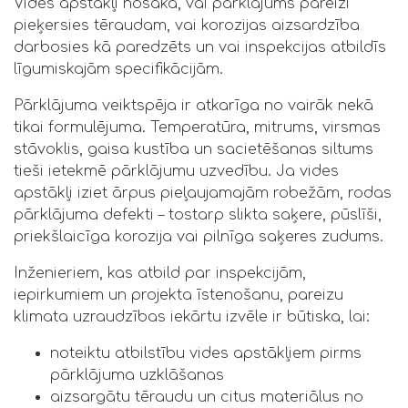
Vides apstākļi nosaka, vai pārklājums pareizi
pieķersies tēraudam, vai korozijas aizsardzība
darbosies kā paredzēts un vai inspekcijas atbildīs
līgumiskajām specifikācijām.
Pārklājuma veiktspēja ir atkarīga no vairāk nekā
tikai formulējuma. Temperatūra, mitrums, virsmas
stāvoklis, gaisa kustība un sacietēšanas siltums
tieši ietekmē pārklājumu uzvedību. Ja vides
apstākļi iziet ārpus pieļaujamajām robežām, rodas
pārklājuma defekti – tostarp slikta saķere, pūslīši,
priekšlaicīga korozija vai pilnīga saķeres zudums.
Inženieriem, kas atbild par inspekcijām,
iepirkumiem un projekta īstenošanu, pareizu
klimata uzraudzības iekārtu izvēle ir būtiska, lai:
noteiktu atbilstību vides apstākļiem pirms
pārklājuma uzklāšanas
aizsargātu tēraudu un citus materiālus no