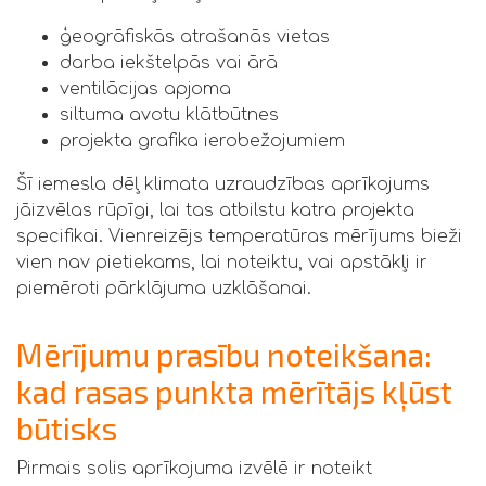
ģeogrāfiskās atrašanās vietas
darba iekštelpās vai ārā
ventilācijas apjoma
siltuma avotu klātbūtnes
projekta grafika ierobežojumiem
Šī iemesla dēļ klimata uzraudzības aprīkojums
jāizvēlas rūpīgi, lai tas atbilstu katra projekta
specifikai. Vienreizējs temperatūras mērījums bieži
vien nav pietiekams, lai noteiktu, vai apstākļi ir
piemēroti pārklājuma uzklāšanai.
Mērījumu prasību noteikšana:
kad rasas punkta mērītājs kļūst
būtisks
Pirmais solis aprīkojuma izvēlē ir noteikt