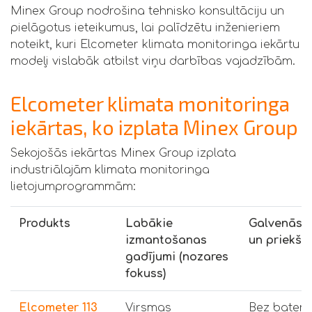
Minex Group nodrošina tehnisko konsultāciju un
pielāgotus ieteikumus, lai palīdzētu inženieriem
noteikt, kuri Elcometer klimata monitoringa iekārtu
modeļi vislabāk atbilst viņu darbības vajadzībām.
Elcometer klimata monitoringa
iekārtas, ko izplata Minex Group
Sekojošās iekārtas Minex Group izplata
industriālajām klimata monitoringa
lietojumprogrammām:
Produkts
Labākie
Galvenās i
izmantošanas
un priekšr
gadījumi (nozares
fokuss)
Elcometer 113
Virsmas
Bez bateri