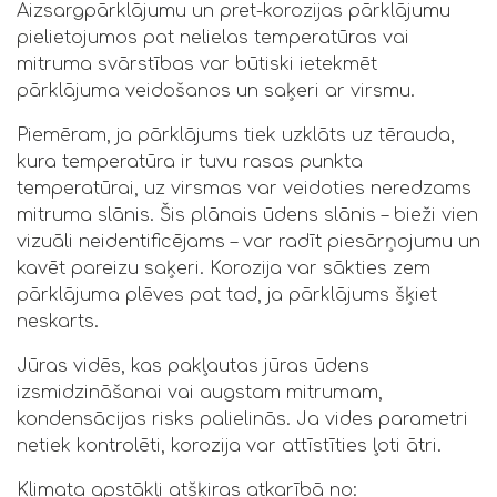
Aizsargpārklājumu un pret-korozijas pārklājumu
pielietojumos pat nelielas temperatūras vai
mitruma svārstības var būtiski ietekmēt
pārklājuma veidošanos un saķeri ar virsmu.
Piemēram, ja pārklājums tiek uzklāts uz tērauda,
kura temperatūra ir tuvu rasas punkta
temperatūrai, uz virsmas var veidoties neredzams
mitruma slānis. Šis plānais ūdens slānis – bieži vien
vizuāli neidentificējams – var radīt piesārņojumu un
kavēt pareizu saķeri. Korozija var sākties zem
pārklājuma plēves pat tad, ja pārklājums šķiet
neskarts.
Jūras vidēs, kas pakļautas jūras ūdens
izsmidzināšanai vai augstam mitrumam,
kondensācijas risks palielinās. Ja vides parametri
netiek kontrolēti, korozija var attīstīties ļoti ātri.
Klimata apstākļi atšķiras atkarībā no: