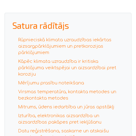
Satura rādītājs
Rūpnieciskā klimata uzraudzības iekārtas
aizsargpārklājumiem un pretkorozijas
pārklājumiem
Kāpēc klimata uzraudzība ir kritiska
pārklājuma veiktspējai un aizsardzībai pret
koroziju
Mērījumu prasību noteikšana
Virsmas temperatūra, kontakta metodes un
bezkontakta metodes
Mitrums, ūdens iedarbība un jūras apstākļi
Izturība, elektronikas aizsardzība un
aizsardzības pakāpes pret iekļūšanu
Datu reģistrēšana, saskarne un atskaišu