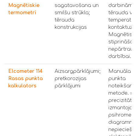
Magnētiskie
sagatavošana un
darbināma
termometri
smilšu strūkla;
tērauda vi
tērauda
temperatū
konstrukcijas
kontaktuzr
Magnētisk
stiprināša
nepārtrauk
darbībai.
Elcometer 114
Aizsargpārklājumi;
Manuāla r
Rasas punkta
pretkorozijas
punkta
kalkulators
pārklājumi
noteikšana
metode. ±
precizitāte,
izmantojot
psihrometr
diagramma
nepiecieš