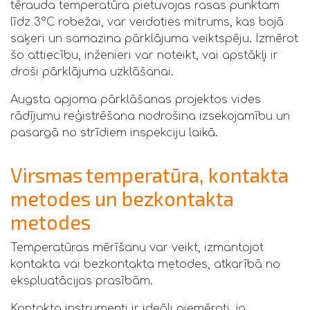
tērauda temperatūra pietuvojas rasas punktam
līdz 3°C robežai, var veidoties mitrums, kas bojā
saķeri un samazina pārklājuma veiktspēju. Izmērot
šo attiecību, inženieri var noteikt, vai apstākļi ir
droši pārklājuma uzklāšanai.
Augsta apjoma pārklāšanas projektos vides
rādījumu reģistrēšana nodrošina izsekojamību un
pasargā no strīdiem inspekciju laikā.
Virsmas temperatūra, kontakta
metodes un bezkontakta
metodes
Temperatūras mērīšanu var veikt, izmantojot
kontakta vai bezkontakta metodes, atkarībā no
ekspluatācijas prasībām.
Kontakta instrumenti ir ideāli piemēroti, ja