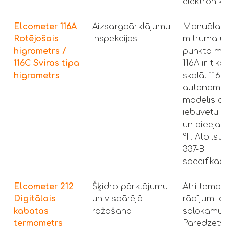
elektronika
Elcometer 116A
Aizsargpārklājumu
Manuāla re
Rotējošais
inspekcijas
mitruma un
higrometrs /
punkta mēr
116C Sviras tipa
116A ir tikai
higrometrs
skalā. 116C 
autonomai
modelis ar
iebūvētu sl
un pieejam
°F. Atbilst
337-B
specifikāci
Elcometer 212
Šķidro pārklājumu
Ātri tempe
Digitālais
un vispārējā
rādījumi ar
kabatas
ražošana
salokāmu z
termometrs
Paredzēts e