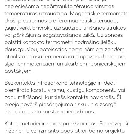
nepieciešama nepārtraukta tērauda virsmas
temperatūras uzraudzība. Magnētiskie termometri
droši piestiprinās pie feromagnētiskā tērauda,
ļaujot veikt brīvroku uzraudzību tīrīšanas strūklas
vai pārklājuma sagatavošanas laikā. Uz zondes
balstīti kontakta termometri nodrošina lielāku
daudzpusību, pateicoties nomaināmiem zondēm,
atbalstot plašu temperatūru diapazonu betonam,
šķidriem materiāliem un skarbiem rūpnieciskajiem
apstākļiem.
Bezkontakta infrasarkanā tehnoloģija ir ideāli
piemērota karstu virsmu, kustīgu komponentu vai
zonu mērīšanai, kur tiešs kontakts nav drošs. Šī
pieeja novērš piesārņojuma risku un aizsargā
inspektorus no karstuma iedarbības.
Katrai metodei ir savas priekšrocības. Pieredzējuši
inženieri bieži izmanto abas atkarībā no projekta