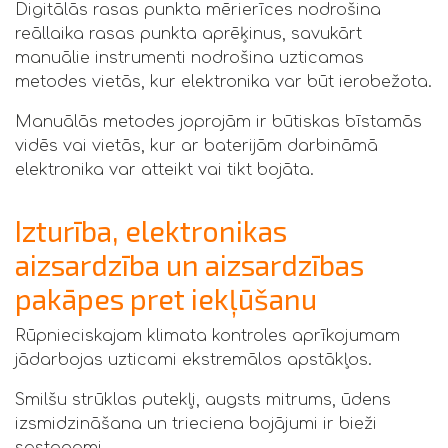
Digitālās rasas punkta mērierīces nodrošina
reāllaika rasas punkta aprēķinus, savukārt
manuālie instrumenti nodrošina uzticamas
metodes vietās, kur elektronika var būt ierobežota.
Manuālās metodes joprojām ir būtiskas bīstamās
vidēs vai vietās, kur ar baterijām darbināmā
elektronika var atteikt vai tikt bojāta.
Izturība, elektronikas
aizsardzība un aizsardzības
pakāpes pret iekļūšanu
Rūpnieciskajam klimata kontroles aprīkojumam
jādarbojas uzticami ekstremālos apstākļos.
Smilšu strūklas putekļi, augsts mitrums, ūdens
izsmidzināšana un trieciena bojājumi ir bieži
sastopami.