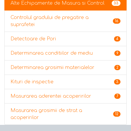
Alte Echipamente de Masura si Control
33
Controlul gradului de pregatire a
16
suprafetei
Detectoare de Pori
4
Determinarea conditiilor de mediu
9
Determinarea grosimii materialelor
2
Kituri de inspectie
3
Masurarea aderentei acoperirilor
7
Masurarea grosimii de strat a
12
acoperirilor