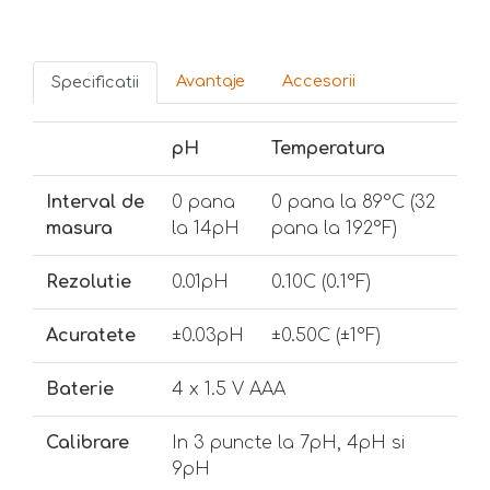
Avantaje
Accesorii
Specificatii
pH
Temperatura
Interval de
0 pana
0 pana la 89°C (32
masura
la 14pH
pana la 192°F)
Rezolutie
0.01pH
0.10C (0.1°F)
Acuratete
±0.03pH
±0.50C (±1°F)
Baterie
4 x 1.5 V AAA
Calibrare
In 3 puncte la 7pH, 4pH si
9pH