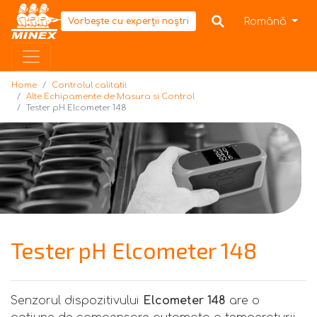
Home
Română
Vorbește cu experții noștri
Home
Controlul calitatii
Alte Echipamente de Masura si Control
Tester pH Elcometer 148
Tester pH Elcometer 148
Senzorul dispozitivului
Elcometer 148
are o