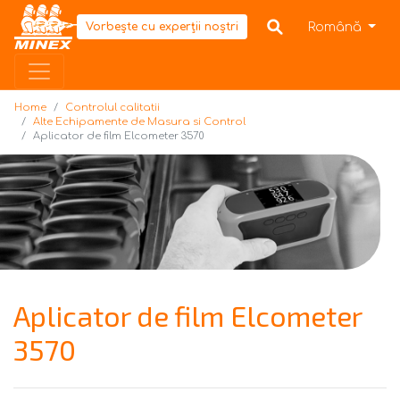
Home
Română
Vorbește cu experții noștri
Home
Controlul calitatii
Alte Echipamente de Masura si Control
Aplicator de film Elcometer 3570
Aplicator de film Elcometer
3570