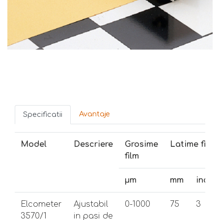
Avantaje
Specificatii
Model
Descriere
Grosime
Latime film
film
μm
mm
inche
Elcometer
Ajustabil
0-1000
75
3
3570/1
in pasi de