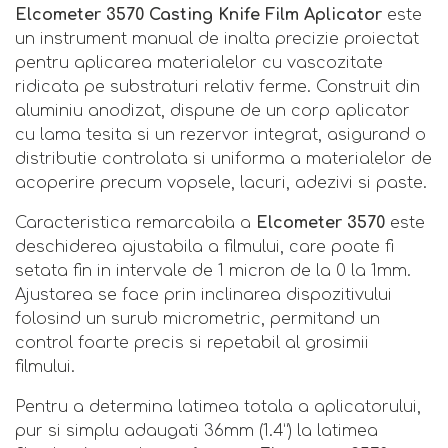
Elcometer 3570 Casting Knife
Film Aplicator
este
un instrument manual de inalta precizie proiectat
pentru aplicarea materialelor cu vascozitate
ridicata pe substraturi relativ ferme. Construit din
aluminiu anodizat, dispune de un corp aplicator
cu lama tesita si un rezervor integrat, asigurand o
distributie controlata si uniforma a materialelor de
acoperire precum vopsele, lacuri, adezivi si paste.
Caracteristica remarcabila a
Elcometer 3570
este
deschiderea ajustabila a filmului, care poate fi
setata fin in intervale de 1 micron de la 0 la 1mm.
Ajustarea se face prin inclinarea dispozitivului
folosind un surub micrometric, permitand un
control foarte precis si repetabil al grosimii
filmului.
Pentru a determina latimea totala a aplicatorului,
pur si simplu adaugati 36mm (1.4”) la latimea