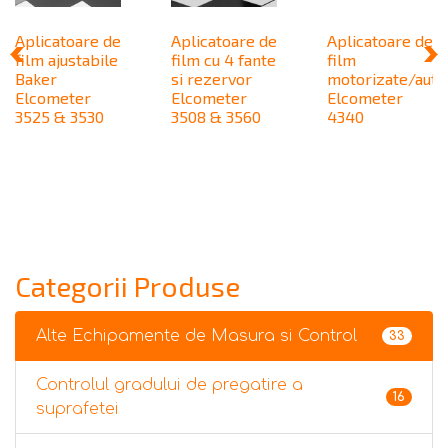
Aplicatoare de
Aplicatoare de
Aplicatoare de
film ajustabile
film cu 4 fante
film
Baker
si rezervor
motorizate/aut
Elcometer
Elcometer
Elcometer
3525 & 3530
3508 & 3560
4340
Categorii Produse
Alte Echipamente de Masura si Control
33
Controlul gradului de pregatire a
16
suprafetei