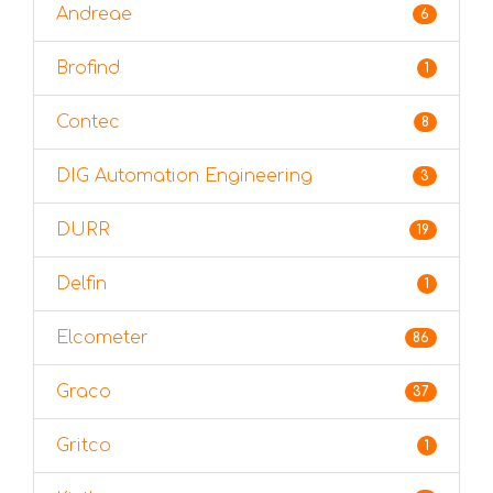
Andreae
6
Brofind
1
Contec
8
DIG Automation Engineering
3
DURR
19
Delfin
1
Elcometer
86
Graco
37
Gritco
1