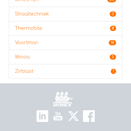
Straaltechniek
3
Thermobile
8
Voortman
18
Winoa
3
Zirblast
1
Home