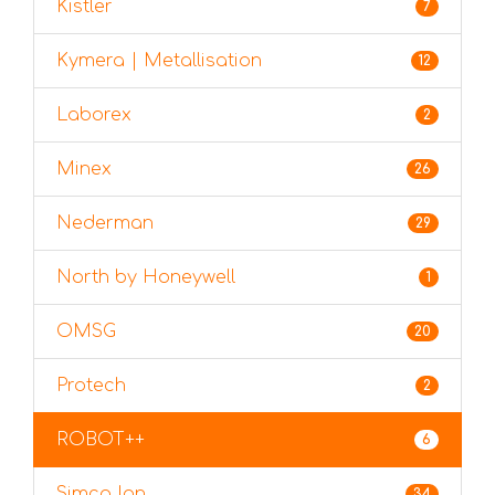
Kistler
7
Kymera | Metallisation
12
Laborex
2
Minex
26
Nederman
29
North by Honeywell
1
OMSG
20
Protech
2
ROBOT++
6
Simco Ion
34