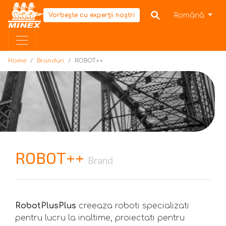
Home
Română
Vorbește cu experții noștri
Home
Branduri
ROBOT++
ROBOT++
Brand
RobotPlusPlus
creeaza roboti specializati
pentru lucru la inaltime, proiectati pentru