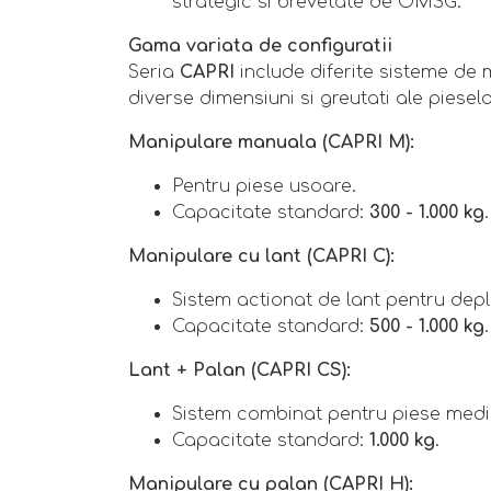
strategic si brevetate de OMSG.
Gama variata de configuratii
Seria
CAPRI
include diferite sisteme de
diverse dimensiuni si greutati ale pieselo
Manipulare manuala (CAPRI M):
Pentru piese usoare.
Capacitate standard:
300 - 1.000 kg
.
Manipulare cu lant (CAPRI C):
Sistem actionat de lant pentru depla
Capacitate standard:
500 - 1.000 kg
.
Lant + Palan (CAPRI CS):
Sistem combinat pentru piese medii
Capacitate standard:
1.000 kg
.
Manipulare cu palan (CAPRI H):