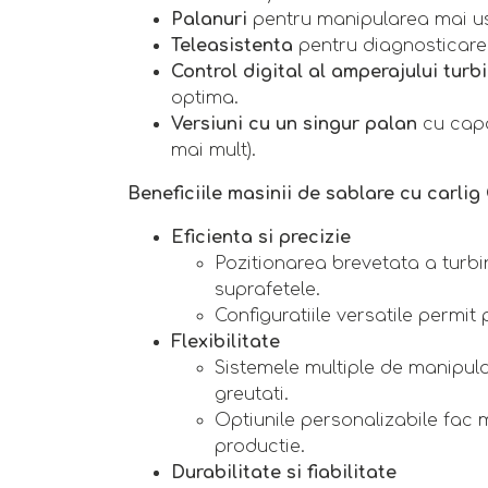
Palanuri
pentru manipularea mai us
Teleasistenta
pentru diagnosticare 
Control digital al amperajului turb
optima.
Versiuni cu un singur palan
cu capa
mai mult).
Beneficiile masinii de sablare cu carlig
Eficienta si precizie
Pozitionarea brevetata a turb
suprafetele.
Configuratiile versatile permit
Flexibilitate
Sistemele multiple de manipul
greutati.
Optiunile personalizabile fac 
productie.
Durabilitate si fiabilitate