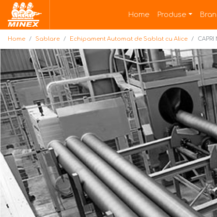
Home
Home
Produse
Bran
Home
Sablare
Echipament Automat de Sablat cu Alice
CAPRI 