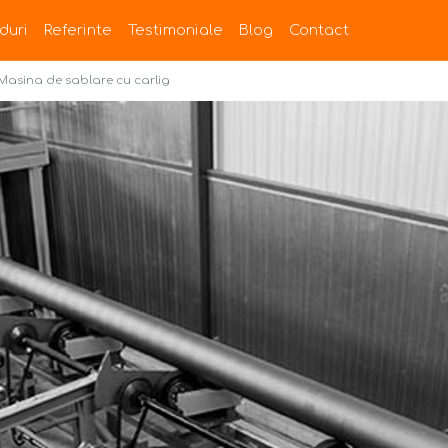
duri
Referinte
Testimoniale
Blog
Contact
Masina de sablare cu carlig