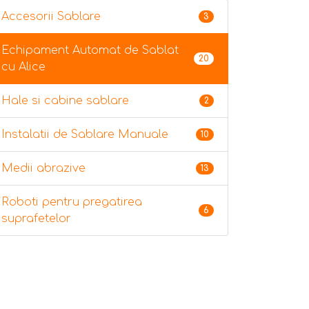
Accesorii Sablare
3
Echipament Automat de Sablat
20
cu Alice
Hale si cabine sablare
2
Instalatii de Sablare Manuale
10
Medii abrazive
13
Roboti pentru pregatirea
6
suprafetelor