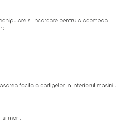
 manipulare si incarcare pentru a acomoda
r:
sarea facila a carligelor in interiorul masinii.
 si mari.