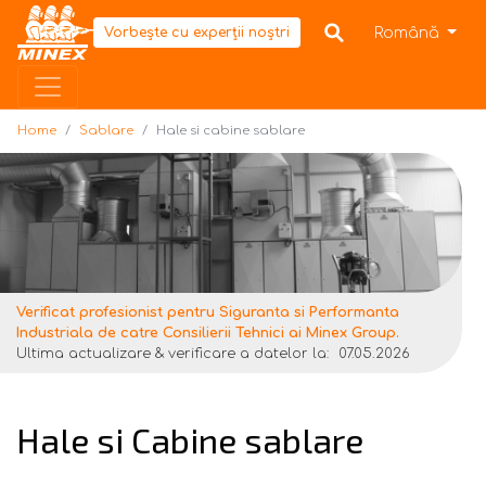
Home
Română
Vorbește cu experții noștri
Home
Sablare
Hale si cabine sablare
Verificat profesionist pentru Siguranta si Performanta
Industriala de catre Consilierii Tehnici ai Minex Group.
Ultima actualizare & verificare a datelor la:
07.05.2026
Hale si Cabine sablare