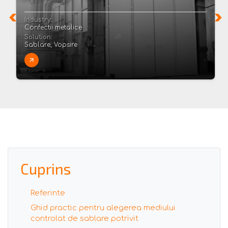
Industry:
Confectii metalice
Solution:
Sablare, Vopsire
Cuprins
Referinte
Ghid practic pentru alegerea mediului
controlat de sablare potrivit