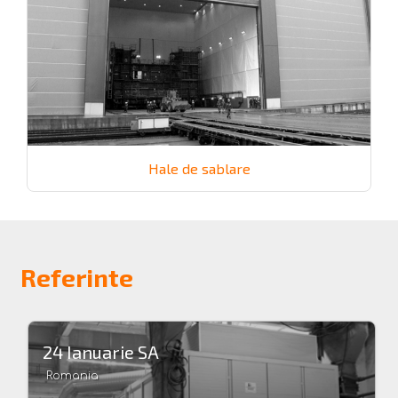
Hale de sablare
Referinte
24 Ianuarie SA
Romania