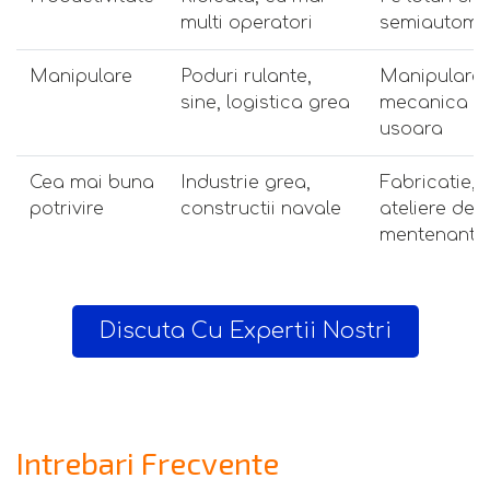
multi operatori
semiautoma
Manipulare
Poduri rulante,
Manipulare
sine, logistica grea
mecanica
usoara
Cea mai buna
Industrie grea,
Fabricatie,
potrivire
constructii navale
ateliere de
mentenanta
Discuta Cu Expertii Nostri
Intrebari Frecvente