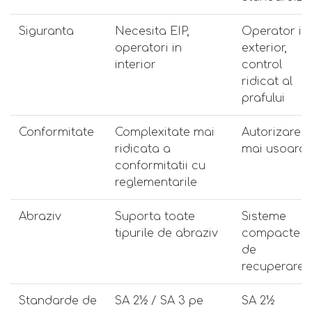
Siguranta
Necesita EIP,
Operator in
operatori in
exterior,
interior
control
ridicat al
prafului
Conformitate
Complexitate mai
Autorizare
ridicata a
mai usoara
conformitatii cu
reglementarile
Abraziv
Suporta toate
Sisteme
tipurile de abraziv
compacte
de
recuperare
Standarde de
SA 2½ / SA 3 pe
SA 2½