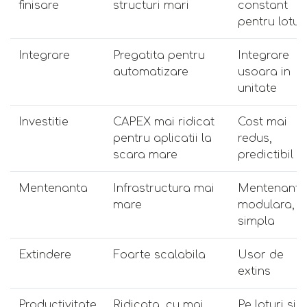
finisare
structuri mari
constant
pentru loturi
Integrare
Pregatita pentru
Integrare
automatizare
usoara in
unitate
Investitie
CAPEX mai ridicat
Cost mai
pentru aplicatii la
redus,
scara mare
predictibil
Mentenanta
Infrastructura mai
Mentenanta
mare
modulara,
simpla
Extindere
Foarte scalabila
Usor de
extins
Productivitate
Ridicata, cu mai
Pe loturi si