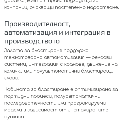
добавки, което я прави подходяща за
компании, очакващи постепенно нарастване.
Производителност,
автоматизация и интеграция в
производството
Залата за бластиране поддържа
тежкотоварна автоматизация — релсови
системи, интеграция с кранове, движение на
колички или полуавтоматични бластиращи
глави.
Кабината за бластиране е оптимизирана за
партидни процеси, полуавтоматични
последователности или програмируеми
модели в зависимост от инсталираните
функции.