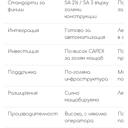
Стандарти за
SA 2½ / SA 3 върху
Пос
финиш
големи
за 
конструкции
Интеграция
Готово за
Лес
автоматизация
в о
Инвестиция
По-висок CAPEX
По-
за голям мащаб
пре
Поддръжка
По-голяма
Мод
инфраструктура
под
Разширение
Силно
Лес
мащабируемо
Производителност
Висока, с няколко
Пар
оператора
пол