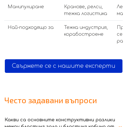
Манипулиране
Кранове, релси,
Лек
тежка логистика
ман
Най-подходящо за
Тежка индустрия,
Про
корабостроене
сер
раб
Свържете се с нашите експерти
Често задавани въпроси
Какви са основните конструктивни разлики
между бластинг зала и бластинг кабина от