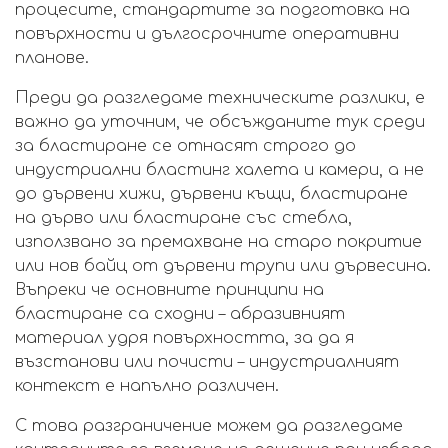
процесите, стандартите за подготовка на
повърхности и дългосрочните оперативни
планове.
Преди да разгледаме техническите разлики, е
важно да уточним, че обсъжданите тук среди
за бластиране се отнасят строго до
индустриални бластинг халета и камери, а не
до дървени хижи, дървени къщи, бластиране
на дърво или бластиране със стебла,
използвано за премахване на старо покритие
или нов байц от дървени трупи или дървесина.
Въпреки че основните принципи на
бластиране са сходни – абразивният
материал удря повърхността, за да я
възстанови или почисти – индустриалният
контекст е напълно различен.
С това разграничение можем да разгледаме