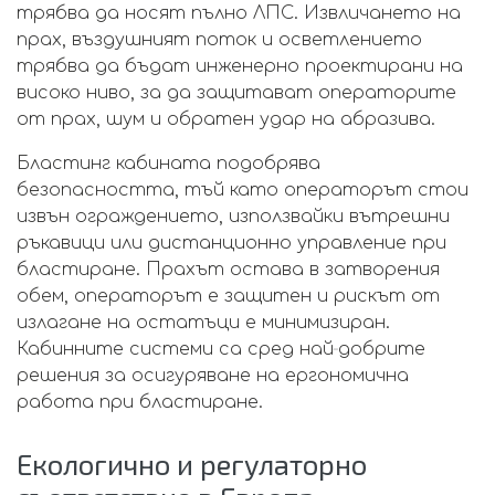
трябва да носят пълно ЛПС. Извличането на
прах, въздушният поток и осветлението
трябва да бъдат инженерно проектирани на
високо ниво, за да защитават операторите
от прах, шум и обратен удар на абразива.
Бластинг кабината подобрява
безопасността, тъй като операторът стои
извън ограждението, използвайки вътрешни
ръкавици или дистанционно управление при
бластиране. Прахът остава в затворения
обем, операторът е защитен и рискът от
излагане на остатъци е минимизиран.
Кабинните системи са сред най‑добрите
решения за осигуряване на ергономична
работа при бластиране.
Екологично и регулаторно