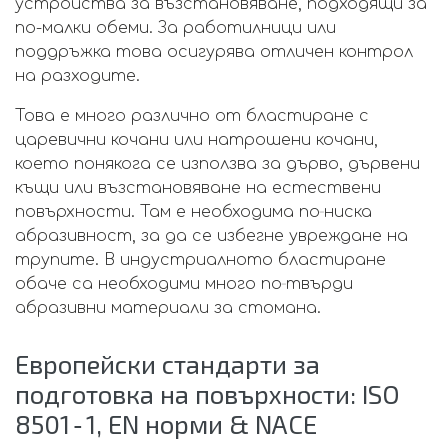
устройства за възстановяване, подходящи за
по-малки обеми. За работилници или
поддръжка това осигурява отличен контрол
на разходите.
Това е много различно от бластиране с
царевични кочани или натрошени кочани,
което понякога се използва за дърво, дървени
къщи или възстановяване на естествени
повърхности. Там е необходима по‑ниска
абразивност, за да се избегне увреждане на
трупите. В индустриалното бластиране
обаче са необходими много по‑твърди
абразивни материали за стомана.
Европейски стандарти за
подготовка на повърхности: ISO
8501‑1, EN норми & NACE