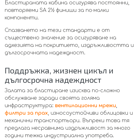
Бластираната кабина осигурява постоянни,
повторяеми SA 2½ финиши за по‑малки
компоненти.
Спазването на тези стандарти е от
съществено значение за осигуряване на
адхезията на покритието, издръжливостта и
дългосрочната надеждност.
Поддръжка, жизнен цикъл и
дългосрочна надеждност
Залата за бластиране изисква по-сложно
обслужване заради своята голяма
инфраструктура:
вентилационни мрежи
,
филтри за прах
, износоустойчиви облицовки и
механични транспортьори. Въпреки това тя
предлага несравнима издръжливост за много
години тежка индустриална употреба.