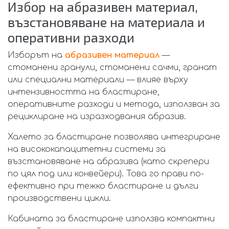
Избор на абразивен материал,
възстановяване на материала и
оперативни разходи
Изборът на
абразивен материал
—
стоманени гранули, стоманени сачми, гранат
или специални материали — влияе върху
интензивността на бластиране,
оперативните разходи и метода, използван за
рециклиране на изразходвания абразив.
Халето за бластиране позволява интегриране
на висококапацитетни системи за
възстановяване на абразива (като скрепери
по цял под или конвейери). Това го прави по-
ефективно при тежко бластиране и дълги
производствени цикли.
Кабината за бластиране използва компактни