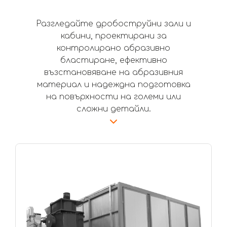
Разгледайте дробоструйни зали и
кабини, проектирани за
контролирано абразивно
бластиране, ефективно
възстановяване на абразивния
материал и надеждна подготовка
на повърхности на големи или