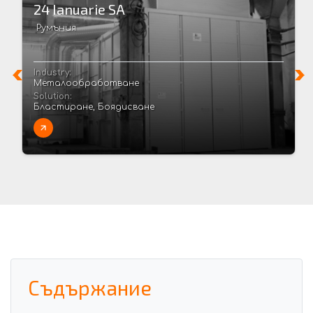
24 Ianuarie SA
Румъния
Industry:
Металообработване
Solution:
Бластиране, Боядисване
Съдържание