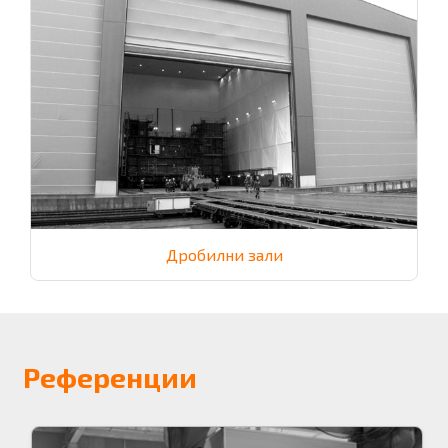
Дробилни зали
Референции