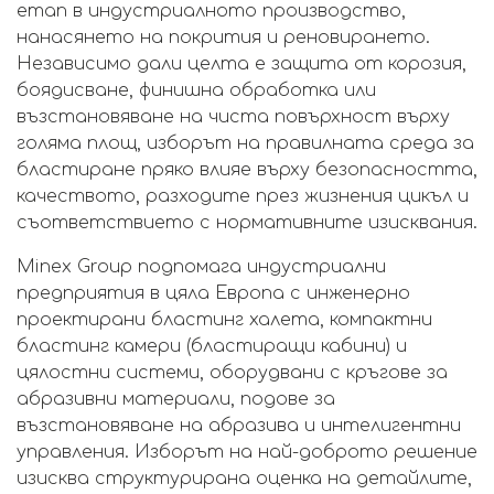
етап в индустриалното производство,
нанасянето на покрития и реновирането.
Независимо дали целта е защита от корозия,
боядисване, финишна обработка или
възстановяване на чиста повърхност върху
голяма площ, изборът на правилната среда за
бластиране пряко влияе върху безопасността,
качеството, разходите през жизнения цикъл и
съответствието с нормативните изисквания.
Minex Group подпомага индустриални
предприятия в цяла Европа с инженерно
проектирани бластинг халета, компактни
бластинг камери (бластиращи кабини) и
цялостни системи, оборудвани с кръгове за
абразивни материали, подове за
възстановяване на абразива и интелигентни
управления. Изборът на най-доброто решение
изисква структурирана оценка на детайлите,