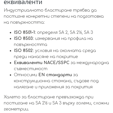
еквиваленти
Индустриалното бластиране трябва да
постигне конкретни степени на подготовка
на повърхността:
ISO 8501‑1
: определя SA 2, SA 2½, SA 3
ISO 8503
: измервания на профила на
повърхността
ISO 8502
: условия на околната среда
преди нанасяне на покритие
Еквиваленти NACE/SSPC
за международна
съвместимост
Относими
EN стандарти
за
конструкционна стомана, съдове под
налягане и приложения за покрития
Халето за бластиране превъзхожда при
постигане на SA 2½ и SA 3 върху големи, сложни
геометрии.