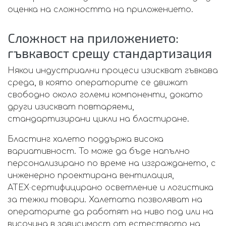
оценка на сложността на приложението.
Сложност на приложението:
гъвкавост срещу стандартизация
Някои индустриални процеси изискват гъвкава
среда, в която операторите се движат
свободно около големи компоненти, докато
други изискват повтаряеми,
стандартизирани цикли на бластиране.
Бластинг халето поддържа висока
вариативност. То може да бъде напълно
персонализирано по време на изграждането, с
инженерно проектирана вентилация,
ATEX‑сертифицирано осветление и логистика
за тежки товари. Халетата позволяват на
операторите да работят на ниво под или на
височина в зависимост от естеството на