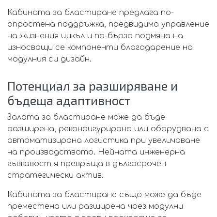
Кабината за бластиране предлага по-
опростена поддръжка, предвидимо управление
на жизнения цикъл и по-бърза подмяна на
износващи се компоненти благодарение на
модулния си дизайн.
Потенциал за разширяване и
бъдеща адаптивност
Залата за бластиране може да бъде
разширена, реконфигурирана или оборудвана с
автоматизирана логистика при увеличаване
на производството. Нейната инженерна
гъвкавост я превръща в дългосрочен
стратегически актив.
Кабината за бластиране също може да бъде
преместена или разширена чрез модулни