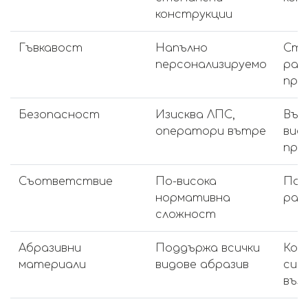
конструкции
Гъвкавост
Напълно
Ста
персонализируемо
раб
про
Безопасност
Изисква ЛПС,
Вън
оператори вътре
вис
пра
Съответствие
По-висока
По-
нормативна
раз
сложност
Абразивни
Поддържа всички
Ком
материали
видове абразив
сис
въз