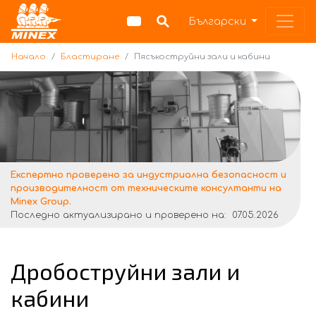
Начало
Български
Начало
Бластиране
Пясъкоструйни зали и кабини
Експертно проверено за индустриална безопасност и
производителност от техническите консултанти на
Minex Group.
Последно актуализирано и проверено на:
07.05.2026
Дробоструйни зали и
кабини