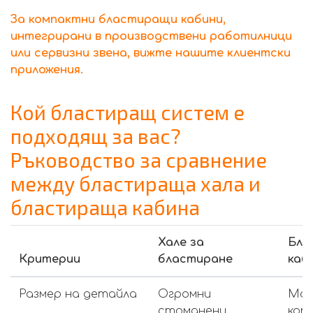
За компактни бластиращи кабини,
интегрирани в производствени работилници
или сервизни звена, вижте нашите клиентски
приложения.
Кой бластиращ систем е
подходящ за вас?
Ръководство за сравнение
между бластираща хала и
бластираща кабина
Хале за
Бла
Критерии
бластиране
каб
Размер на детайла
Огромни
Мал
стоманени
ком