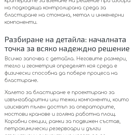
критериите за вземане на решение при избора
на подходяща контролирана среда за
бластиране на стомана, метал и инженерни
компоненти.
Разбиране на детайла: началната
точка за всяко надеждно решение
Всичко започва с детайла. Неговите размери,
тегло и геометрия определят коя среда е
физически способна да побере процеса на
бластиране.
Халето за бластиране е проектирано за
извънгабаритни или тежки компоненти, които
изискват пълен достъп за операторите,
мостови кранове и голяма работна площ.
Корабни секции, рамки за подвижен състав,
петрохимически резервоари и дълги