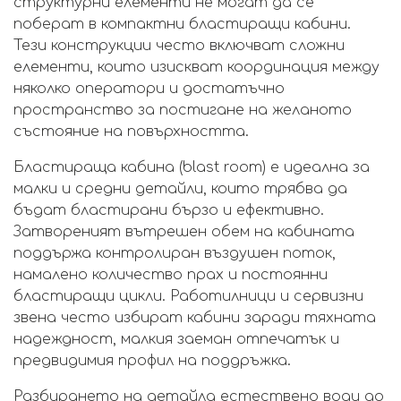
структурни елементи не могат да се
поберат в компактни бластиращи кабини.
Тези конструкции често включват сложни
елементи, които изискват координация между
няколко оператори и достатъчно
пространство за постигане на желаното
състояние на повърхността.
Бластираща кабина (blast room) е идеална за
малки и средни детайли, които трябва да
бъдат бластирани бързо и ефективно.
Затвореният вътрешен обем на кабината
поддържа контролиран въздушен поток,
намалено количество прах и постоянни
бластиращи цикли. Работилници и сервизни
звена често избират кабини заради тяхната
надеждност, малкия заеман отпечатък и
предвидимия профил на поддръжка.
Разбирането на детайла естествено води до