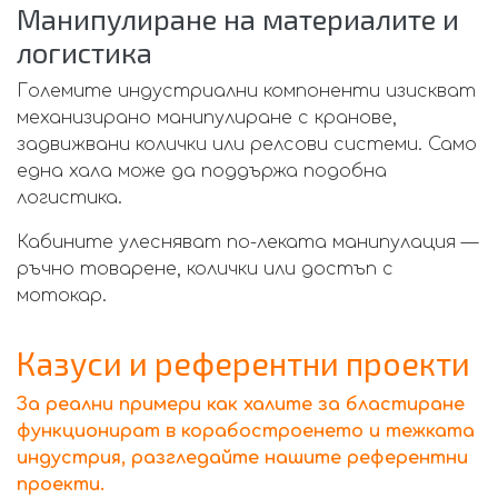
Манипулиране на материалите и
логистика
Големите индустриални компоненти изискват
механизирано манипулиране с кранове,
задвижвани колички или релсови системи. Само
една хала може да поддържа подобна
логистика.
Кабините улесняват по-леката манипулация —
ръчно товарене, колички или достъп с
мотокар.
Казуси и референтни проекти
За реални примери как халите за бластиране
функционират в корабостроенето и тежката
индустрия, разгледайте нашите референтни
проекти.