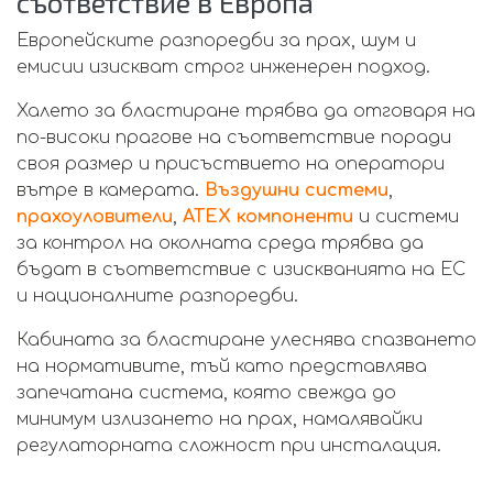
съответствие в Европа
Европейските разпоредби за прах, шум и
емисии изискват строг инженерeн подход.
Халето за бластиране трябва да отговаря на
по-високи прагове на съответствие поради
своя размер и присъствието на оператори
вътре в камерата.
Въздушни системи
,
прахоуловители
,
ATEX компоненти
и системи
за контрол на околната среда трябва да
бъдат в съответствие с изискванията на ЕС
и националните разпоредби.
Кабината за бластиране улеснява спазването
на нормативите, тъй като представлява
запечатана система, която свежда до
минимум излизането на прах, намалявайки
регулаторната сложност при инсталация.