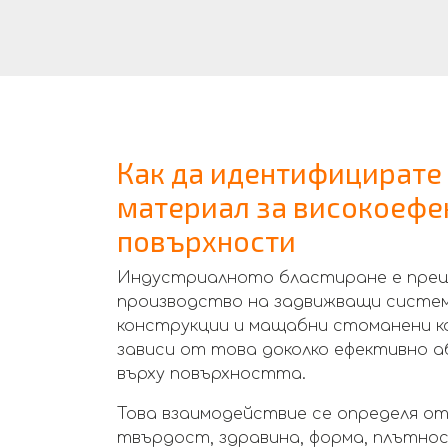
Как да идентифицирате
материал за високоефе
повърхности
Индустриалното бластиране е преци
производство на задвижващи системи
конструкции и мащабни стоманени 
зависи от това доколко ефективно 
върху повърхността.
Това взаимодействие се определя о
твърдост, здравина, форма, плътнос