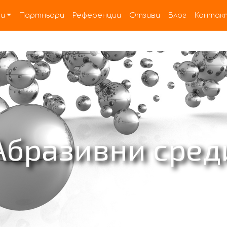
и
Партньори
Референции
Отзиви
Блог
Контак
Абразивни сред