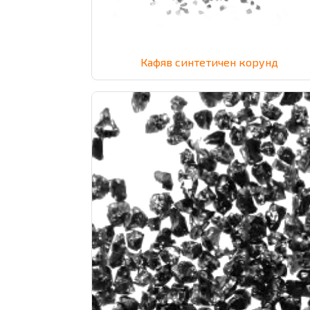
Кафяв синтетичен корунд