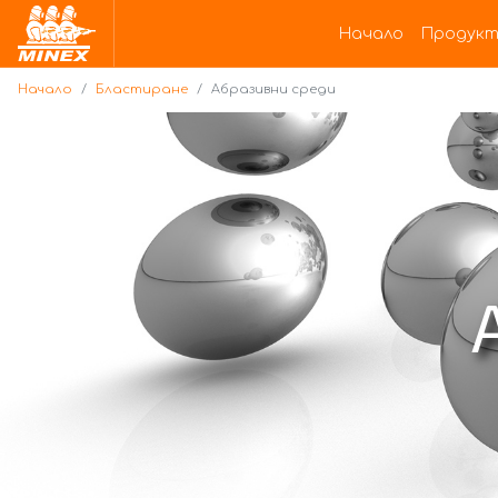
Начало
Начало
Продукт
Начало
Бластиране
Абразивни среди