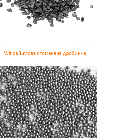
Winoa Ъглова стоманена дробинка