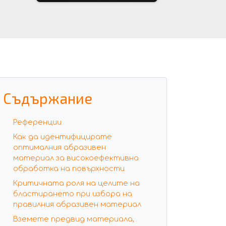
Съдържание
Референции
Как да идентифицирате
оптималния абразивен
материал за високоефективна
обработка на повърхности
Критичната роля на целите на
бластирането при избора на
правилния абразивен материал
Вземете предвид материала,