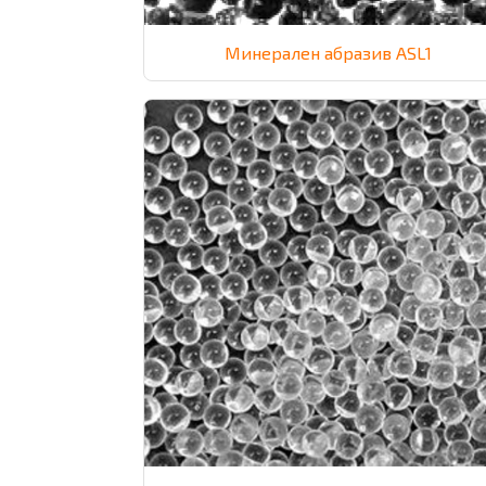
Минерален абразив ASL1