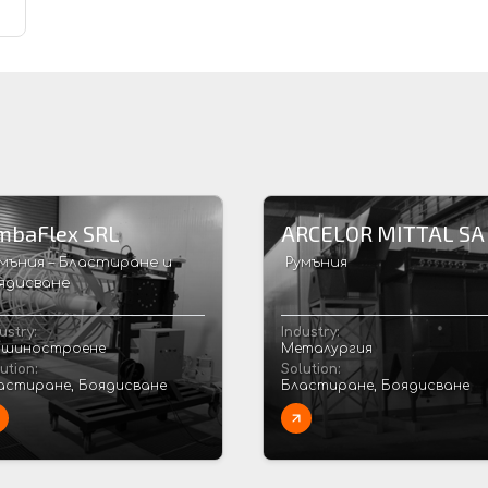
mbaFlex SRL
ARCELOR MITTAL SA
мъния – Бластиране и
Румъния
ядисване
ustry:
Industry:
шиностроене
Металургия
ution:
Solution:
астиране, Боядисване
Бластиране, Боядисване