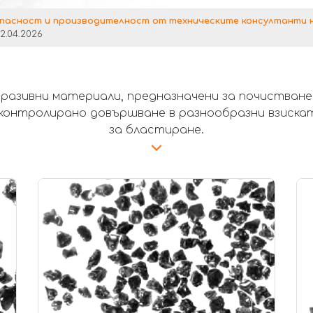
пасност и производителност от техническите консултанти на
12.04.2026
азивни материали, предназначени за почистване
и контролирано довършване в разнообразни взиск