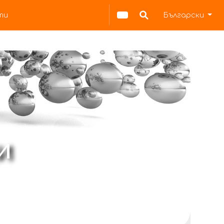
ти
Български
и