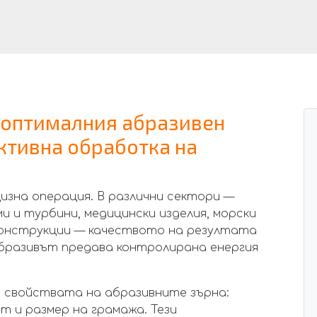
 оптималния абразивен
ктивна обработка на
зна операция. В различни сектори —
 и турбини, медицински изделия, морски
конструкции — качеството на резултата
абразивът предава контролирана енергия
т свойствата на абразивните зърна:
т и размер на грамажа. Тези