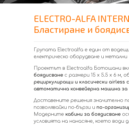
ELECTRO-ALFA INTERN
Бластиране и боядис
Групата Electroalfa е един от воде
електрическо оборудване и метални 
Проектът в Electroalfa Ботошани в
боядисване
с размери 15 x 5.5 x 6 м,
рециркулиращи и класически airless
автоматична конвейерна машина за 
Доставените решения значително п
позволявайки по-бързи и
по-организи
Модерните
кабини за боядисване
ос
условията на нанасяне, което води 