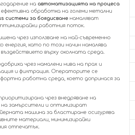
агодарение на
автоматизацията на процеса
 и ефективна обработка на големи метални
ss системи за боядисване
намаляват
оптимизирайки работния поток.
шена чрез използване на най-съвременно
о енергия, като по този начин намалява
 въздействието върху околната среда.
добриха чрез намалени нива на прах и
лация и филтрация. Операторите се
мфортна работна среда, което допринася за
риоритизирана чрез внедряване на
 на замърсители и оптимизират
йерната машина за бластиране осигурява
ивните материали, минимизирайки
ния отпечатък.