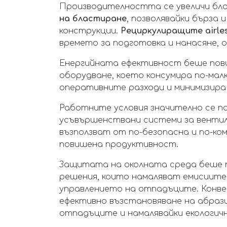
Производителността се увеличи бл
на бластиране
, позволявайки бърза
конструкции.
Рециркулиращите airle
времето за подготовка и нанасяне, 
Енергийната ефективност беше пови
оборудване, което консумира по-малк
оперативните разходи и минимизира
Работните условия значително се по
усъвършенствани системи за венти
възползват от по-безопасна и по-ко
повишена продуктивност.
Защитата на околната среда беше п
решения, които намаляват емисиите
управлението на отпадъците. Конве
ефективно възстановяване на абраз
отпадъците и намалявайки екологич