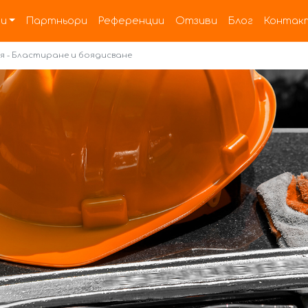
и
Партньори
Референции
Отзиви
Блог
Контак
ия - Бластиране и боядисване