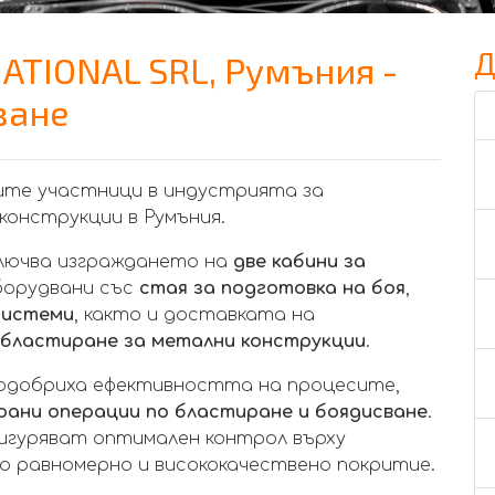
Д
ATIONAL SRL, Румъния -
ване
щите участници в индустрията за
конструкции в Румъния.
ключва изграждането на
две кабини за
 оборудвани със
стая за подготовка на боя
,
 системи
, както и доставката на
бластиране за метални конструкции
.
одобриха ефективността на процесите,
рани операции по бластиране и боядисване
.
игуряват оптимален контрол върху
до равномерно и висококачествено покритие.