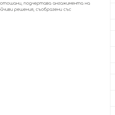
a Ботошани, подчертава ангажимента на
йчиви решения, съобразени със