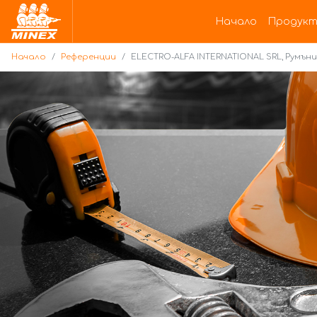
Начало
Начало
Продукт
Начало
Референции
ELECTRO-ALFA INTERNATIONAL SRL, Румън