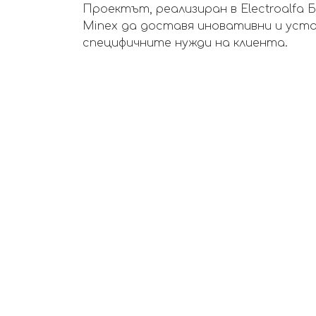
Проектът, реализиран в Electroalf
Minex да доставя иновативни и усто
специфичните нужди на клиента.