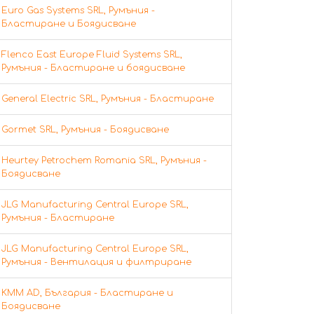
Euro Gas Systems SRL, Румъния -
Бластиране и Боядисване
Flenco East Europe Fluid Systems SRL,
Румъния - Бластиране и боядисване
General Electric SRL, Румъния - Бластиране
Gormet SRL, Румъния - Боядисване
Heurtey Petrochem Romania SRL, Румъния -
Боядисване
JLG Manufacturing Central Europe SRL,
Румъния - Бластиране
JLG Manufacturing Central Europe SRL,
Румъния - Вентилация и филтриране
KMM AD, България - Бластиране и
Боядисване