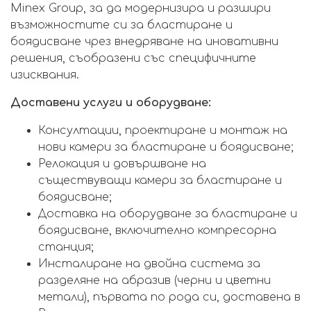
Minex Group, за да модернизира и разшири
възможностите си за бластиране и
боядисване чрез внедряване на иновативни
решения, съобразени със специфичните
изисквания.
Доставени услуги и оборудване:
Консултации, проектиране и монтаж на
нови камери за бластиране и боядисване;
Релокация и довършване на
съществуващи камери за бластиране и
боядисване;
Доставка на оборудване за бластиране и
боядисване, включително компресорна
станция;
Инсталиране на двойна система за
разделяне на абразив (черни и цветни
метали), първата по рода си, доставена в