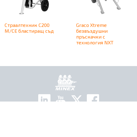
Страалтехник C200
Graco Xtreme
M/CE бластиращ съд
безвъздушни
пръскачки с
технология NXT
Начало
Съответствие с GDPR
© Minex Group International