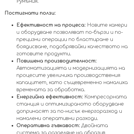
Румъния.
Постигнати ползи:
Ефективност на процеса:
Новите камери
и оборудване позволяват по-бързи и по-
прецизни операции по бластиране и
боядисване, подобрявайки качеството на
готовите продукти.
Повишена производителност:
Автоматизацията и модернизацията на
процесите увеличиха производствения
капацитет, като същевременно намалиха
времената за обработка.
Енергийна ефективност:
Компресорната
станция и оптимизираното оборудване
допринасят за по-нисък енергоразход и
намалени оперативни разходи.
Оперативна гъвкавост:
Двойната
система за разделяне на абразив