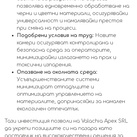
позволява едновременно обработване на
черни и цветни материали, осигурявайки
универсалност и намалявайки престоя
при смяна на процеси.
Подобрени условия на труд:
Новите
камери осигуряват контролирана и
безопасна среда за операторите,
минимизирайки излагането на прах и
токсични изпарения.
Опазване на околната среда:
Усъвършенстваните системи
минимизират отпадъците и
оптимизират управлението на
материалите, допринасяйки за намален
екологичен отпечатък.
Тази инвестиция позволи на Valachia Apex SRL
да укрепи позициите си на пазара като
доставчик на висококачествени решения за