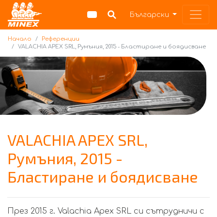
Начало
Български
Начало
Референции
VALACHIA APEX SRL, Румъния, 2015 - Бластиране и боядисване
VALACHIA APEX SRL,
Румъния, 2015 -
Бластиране и боядисване
През 2015 г. Valachia Apex SRL си сътрудничи с