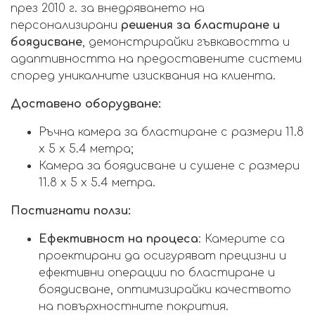
през 2010 г. за внедряването на
персонализирани
решения за бластиране и
боядисване
, демонстрирайки гъвкавостта и
адаптивността на предоставените системи
според уникалните изисквания на клиента.
Доставено оборудване:
Ръчна камера за бластиране с размери 11.8
x 5 x 5.4 метра;
Камера за боядисване и сушене с размери
11.8 x 5 x 5.4 метра.
Постигнати ползи:
Ефективност на процеса
: Камерите са
проектирани да осигуряват прецизни и
ефективни операции по бластиране и
боядисване, оптимизирайки качеството
на повърхностните покрития.