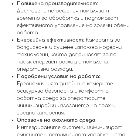
Повишена производителност
:
Доставените решения намаляват
времето за обработка и подпомагат
ефективното управление на големи обеми
работа.
Енергийна ефективност
: Камерата за
боядисване и сушене използва модерни
технологии, които допринасят за по-
нисък енергиен разход и намалени
оперативни разходи.
Подобрени условия на работа
:
Ергономичният дизайн на камерите
осигурява безопасна и комфортна
работна среда за операторите,
минимизирайки излагането на прах и
вредни изпарения.
Опазване на околната среда
:
Интегрираните системи минимизират
емисиите и оптимизират управлението