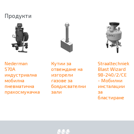
Продукти
Nederman
Кутии за
Straaltechniek
570A
отвеждане на
Blast Wizard
индустриална
изгорели
98-240/2/CE
мобилна
газове за
- Мобилни
пневматична
боядисвателни
инсталации
прахосмукачка
зали
за
бластиране
Начало