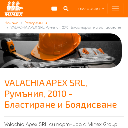
Начало
Български
Начало
Референции
VALACHIA APEX SRL, Румъния, 2010 - Бластиране и Боядисване
VALACHIA APEX SRL,
Румъния, 2010 -
Бластиране и Боядисване
Valachia Apex SRL си партнира с Minex Group