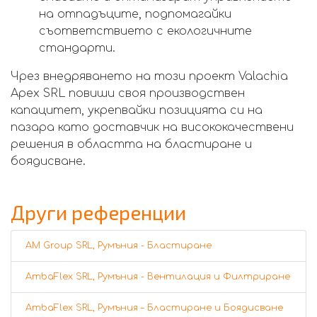
на отпадъците, подпомагайки
съответствието с екологичните
стандарти.
Чрез внедряването на този проект Valachia
Apex SRL повиши своя производствен
капацитет, укрепвайки позицията си на
пазара като доставчик на висококачествени
решения в областта на бластиране и
боядисване.
Други референции
AM Group SRL, Румъния - Бластиране
AmbaFlex SRL, Румъния - Вентилация и Филтриране
AmbaFlex SRL, Румъния – Бластиране и Боядисване