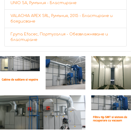
UNIO SA, Румъния - Бластиране
VALACHIA APEX SRL, Румъния, 2015 - Бластиране и
боядисване
Група Efacec, Португалия - Обезвлажняване и
бластиране