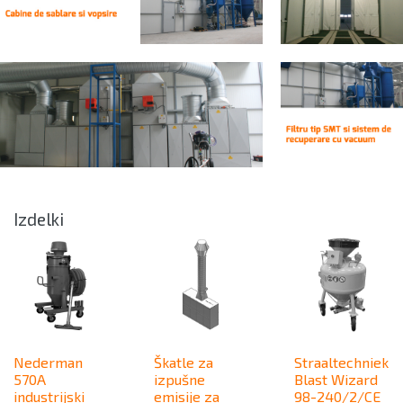
Izdelki
Nederman
Škatle za
Straaltechniek
570A
izpušne
Blast Wizard
industrijski
emisije za
98-240/2/CE