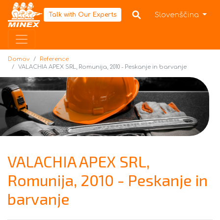
Domov
Slovenščina
Talk with Our Experts
Domov
Reference
VALACHIA APEX SRL, Romunija, 2010 - Peskanje in barvanje
VALACHIA APEX SRL,
Romunija, 2010 - Peskanje in
barvanje