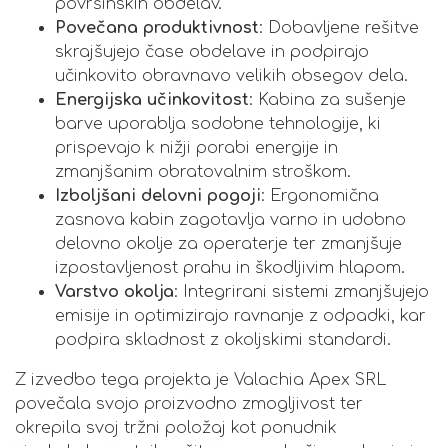
površinskih obdelav.
Povečana produktivnost
: Dobavljene rešitve
skrajšujejo čase obdelave in podpirajo
učinkovito obravnavo velikih obsegov dela.
Energijska učinkovitost
: Kabina za sušenje
barve uporablja sodobne tehnologije, ki
prispevajo k nižji porabi energije in
zmanjšanim obratovalnim stroškom.
Izboljšani delovni pogoji
: Ergonomična
zasnova kabin zagotavlja varno in udobno
delovno okolje za operaterje ter zmanjšuje
izpostavljenost prahu in škodljivim hlapom.
Varstvo okolja
: Integrirani sistemi zmanjšujejo
emisije in optimizirajo ravnanje z odpadki, kar
podpira skladnost z okoljskimi standardi.
Z izvedbo tega projekta je Valachia Apex SRL
povečala svojo proizvodno zmogljivost ter
okrepila svoj tržni položaj kot ponudnik