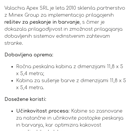
Valachia Apex SRL je leta 2010 sklenila partnerstvo
z Minex Group za implementacijo prilagojenih
rešitev za peskanje in barvanje
, s čimer je
dokazala prilagodljivost in zmožnost prilagajanja
dobavljenih sistemov edinstvenim zahtevam
stranke.
Dobavljena oprema:
Ročna peskalna kabina z dimenzijami 11,8 x 5
x 5,4 metra;
Kabina za sušenje barve z dimenzijami 11,8 x 5
x 5,4 metra.
Dosežene koristi:
Učinkovitost procesa
: Kabine so zasnovane
za natančne in učinkovite postopke peskanja
in barvanja, kar optimizira kakovost