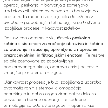
operacij peskanja in barvanja z zamenjavo
tradicionalnih sistemov peskanja in barvanja na
prostem. Ta modernizacija je bila dosežena z
uvedbo najsodobnejših tehnologij, ki so bistveno
izboljšale procese in kakovost izdelkov.
Dostavljena oprema je vključevala
peskalno
kabino s sistemom za vračanje abraziva
in
kabino
za barvanje in sušenje, opremljeno z naprednimi
prezračevalnimi in filtracijskimi enotami.
Te rešitve
so bile zasnovane za zagotavljanje
nadzorovanega okolja, odpravo emisij delcev in
zmanjšanje materialnih izgub.
Učinkovitost procesa je bila izboljšana z uporabo
avtomatiziranih sistemov, ki omogočajo
neprekinjen in dobro organiziran potek dela za
peskalne in barvne operacije. Te sodobne
tehnologije so odpravile izgube in optimizirale