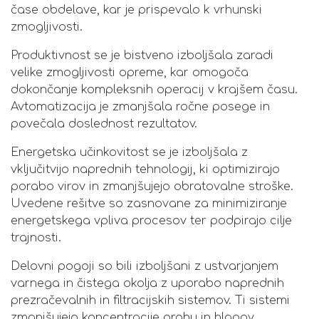
čase obdelave, kar je prispevalo k vrhunski
zmogljivosti.
Produktivnost se je bistveno izboljšala zaradi
velike zmogljivosti opreme, kar omogoča
dokončanje kompleksnih operacij v krajšem času.
Avtomatizacija je zmanjšala ročne posege in
povečala doslednost rezultatov.
Energetska učinkovitost se je izboljšala z
vključitvijo naprednih tehnologij, ki optimizirajo
porabo virov in zmanjšujejo obratovalne stroške.
Uvedene rešitve so zasnovane za minimiziranje
energetskega vpliva procesov ter podpirajo cilje
trajnosti.
Delovni pogoji so bili izboljšani z ustvarjanjem
varnega in čistega okolja z uporabo naprednih
prezračevalnih in filtracijskih sistemov. Ti sistemi
zmanjšujejo koncentracije prahu in hlapov,