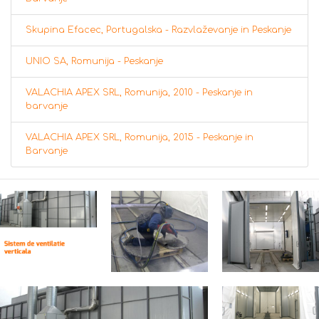
Skupina Efacec, Portugalska - Razvlaževanje in Peskanje
UNIO SA, Romunija - Peskanje
VALACHIA APEX SRL, Romunija, 2010 - Peskanje in
barvanje
VALACHIA APEX SRL, Romunija, 2015 - Peskanje in
Barvanje