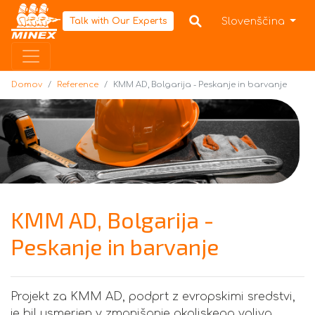
Domov
Slovenščina
Talk with Our Experts
Domov
Reference
KMM AD, Bolgarija - Peskanje in barvanje
KMM AD, Bolgarija -
Peskanje in barvanje
Projekt za KMM AD, podprt z evropskimi sredstvi,
je bil usmerjen v zmanjšanje okoljskega vpliva