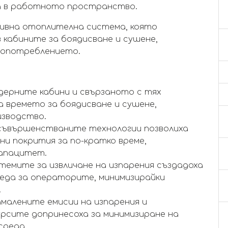
а в работното пространство.
ивна отоплителна система, която
кабините за боядисване и сушене,
ргопотреблението.
ерните кабини и свързаното с тях
 времето за боядисване и сушене,
изводство.
съвършенстваните технологии позволиха
и покрития за по-кратко време,
капацитет.
темите за извличане на изпарения създадоха
реда за операторите, минимизирайки
.
малените емисии на изпарения и
урсите допринесоха за минимизиране на
среда.