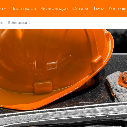
и
Партньори
Референции
Отзиви
Блог
Контак
ния - Боядисване