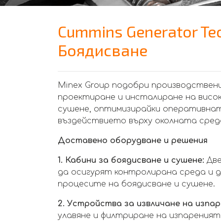
Cummins Generator Te
Боядисване
Minex Group подобри производствени
проектиране и инсталиране на висок
сушене, оптимизирайки оперативнат
въздействието върху околната сред
Доставено оборудване и решения
1. Кабини за боядисване и сушене:
Две
да осигурят контролирана среда и 
процесите на боядисване и сушене.
2. Устройства за извличане на изпа
улавяне и филтриране на изпаренията