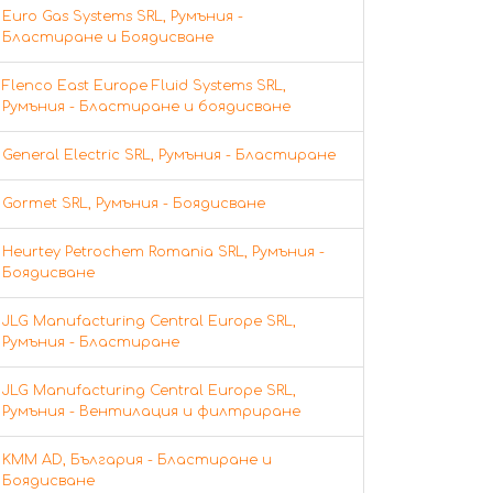
Euro Gas Systems SRL, Румъния -
Бластиране и Боядисване
Flenco East Europe Fluid Systems SRL,
Румъния - Бластиране и боядисване
General Electric SRL, Румъния - Бластиране
Gormet SRL, Румъния - Боядисване
Heurtey Petrochem Romania SRL, Румъния -
Боядисване
JLG Manufacturing Central Europe SRL,
Румъния - Бластиране
JLG Manufacturing Central Europe SRL,
Румъния - Вентилация и филтриране
KMM AD, България - Бластиране и
Боядисване