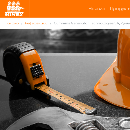
Начало
Начало
Продукт
Начало
Референции
Cummins Generator Technologies SA, Румъ