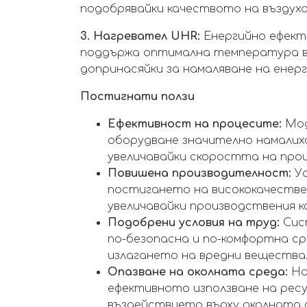
подобрявайки качеството на въздух
3. Нагревател UHR:
Енергийно ефект
поддържа оптимална температура в 
допринасяйки за намаляване на ене
Постигнати ползи
Ефективност на процесите:
Мод
оборудване значително намалиха
увеличавайки скоростта на про
Повишена производителност:
У
постигането на висококачествен
увеличавайки производствения 
Подобрени условия на труд:
Сис
по-безопасна и по-комфортна с
излагането на вредни вещества
Опазване на околната среда:
На
ефективното използване на рес
въздействието върху околната 