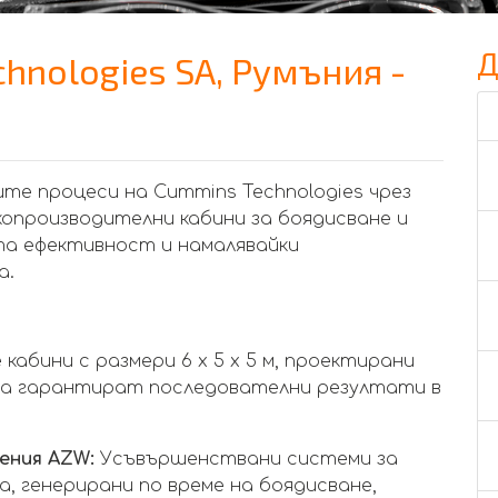
Д
chnologies SA, Румъния -
те процеси на Cummins Technologies чрез
опроизводителни кабини за боядисване и
а ефективност и намалявайки
а.
 кабини с размери 6 x 5 x 5 м, проектирани
да гарантират последователни резултати в
рения AZW:
Усъвършенствани системи за
, генерирани по време на боядисване,