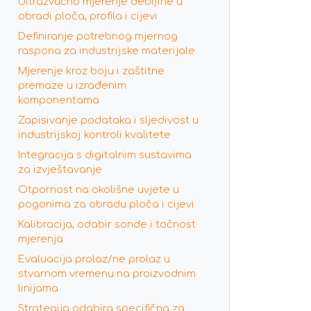
Ultrazvučno mjerenje debljine u
obradi ploča, profila i cijevi
Definiranje potrebnog mjernog
raspona za industrijske materijale
Mjerenje kroz boju i zaštitne
premaze u izrađenim
komponentama
Zapisivanje podataka i sljedivost u
industrijskoj kontroli kvalitete
Integracija s digitalnim sustavima
za izvještavanje
Otpornost na okolišne uvjete u
pogonima za obradu ploča i cijevi
Kalibracija, odabir sonde i točnost
mjerenja
Evaluacija prolaz/ne prolaz u
stvarnom vremenu na proizvodnim
linijama
Strategija odabira specifična za