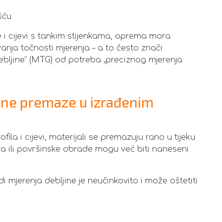
šću
 i cijevi s tankim stijenkama, oprema mora
vanja točnosti mjerenja – a to često znači
ebljine” (MTG) od potreba „preciznog mjerenja
itne premaze u izrađenim
a i cijevi, materijali se premazuju rano u tijeku
oja ili površinske obrade mogu već biti naneseni
 mjerenja debljine je neučinkovito i može oštetiti