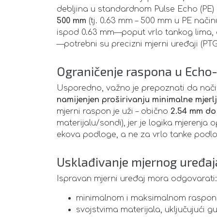
debljina u standardnom Pulse Echo (PE)
500 mm
(tj. 0.63 mm – 500 mm u PE načinu
ispod 0.63 mm—poput vrlo tankog lima, e
—potrebni su precizni mjerni uređaji (PTG
Ograničenje raspona u Echo
Usporedno, važno je prepoznati da nač
namijenjen proširivanju minimalne mjerl
mjerni raspon je uži – obično
2.54 mm do
materijalu/sondi), jer je logika mjerenj
ekova podloge, a ne za vrlo tanke podl
Usklađivanje mjernog uređaj
Ispravan mjerni uređaj mora odgovarati:
minimalnom i maksimalnom rasponu
svojstvima materijala, uključujući g