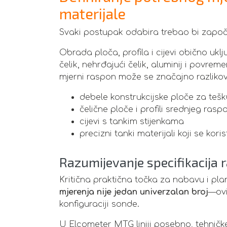
materijale
Svaki postupak odabira trebao bi započ
Obrada ploča, profila i cijevi obično uklj
čelik, nehrđajući čelik, aluminij i povrem
mjerni raspon može se značajno razlikov
debele konstrukcijske ploče za teš
čelične ploče i profili srednjeg rasp
cijevi s tankim stijenkama
precizni tanki materijali koji se kori
Razumijevanje specifikacija r
Kritična praktična točka za nabavu i pla
mjerenja nije jedan univerzalan broj
—ovi
konfiguraciji sonde.
U Elcometer MTG liniji posebno, tehnič