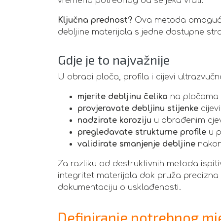
vremena potrebnog da se jeka vrati.
Ključna prednost?
Ova metoda omogućuje 
debljine materijala s jedne dostupne st
Gdje je to najvažnije
U obradi ploča, profila i cijevi ultrazvu
mjerite debljinu čelika
na pločama pr
provjeravate debljinu stijenke
cijevi
nadzirate koroziju
u obrađenim cje
pregledavate strukturne profile
u p
validirate smanjenje debljine
nakon
Za razliku od destruktivnih metoda ispiti
integritet materijala dok pruža precizna
dokumentaciju o usklađenosti.
Definiranje potrebnog mj