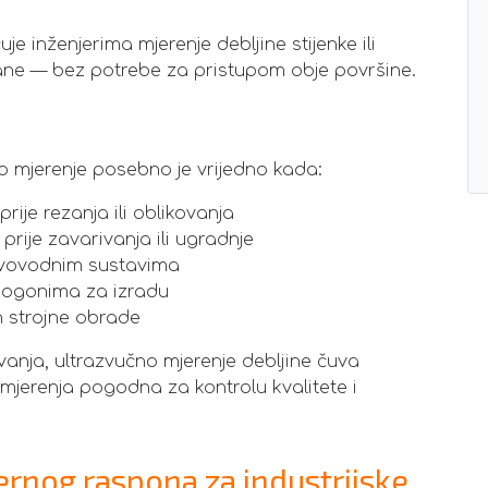
inženjerima mjerenje debljine stijenke ili
rane — bez potrebe za pristupom obje površine.
čno mjerenje posebno je vrijedno kada:
ije rezanja ili oblikovanja
 prije zavarivanja ili ugradnje
vovodnim sustavima
ogonima za izradu
 strojne obrade
vanja, ultrazvučno mjerenje debljine čuva
 mjerenja pogodna za kontrolu kvalitete i
ernog raspona za industrijske