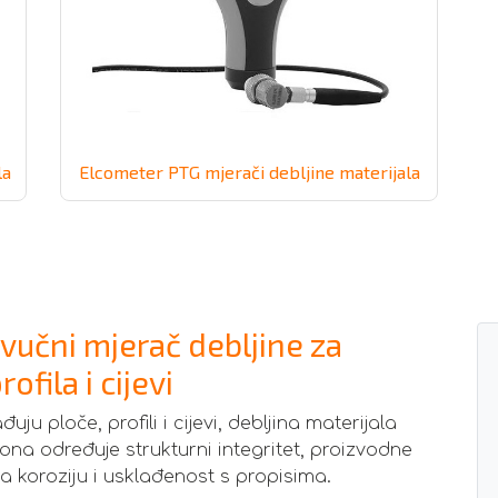
la
Elcometer PTG mjerači debljine materijala
zvučni mjerač debljine za
ofila i cijevi
ju ploče, profili i cijevi, debljina materijala
ona određuje strukturni integritet, proizvodne
na koroziju i usklađenost s propisima.