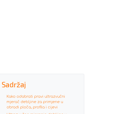
Sadržaj
Kako odabrati pravi ultrazvučni
mjerač debljine za primjene u
obradi ploča, profila i cijevi