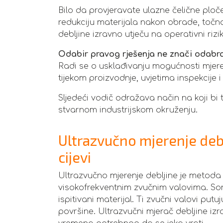
Bilo da provjeravate ulazne čelične ploče,
redukciju materijala nakon obrade, toč
debljine izravno utječu na operativni rizi
Odabir pravog rješenja ne znači odabrat
Radi se o usklađivanju mogućnosti mjeren
tijekom proizvodnje, uvjetima inspekcije i
Sljedeći vodič odražava način na koji bi 
stvarnom industrijskom okruženju.
Ultrazvučno mjerenje deblj
cijevi
Ultrazvučno mjerenje debljine je metoda i
visokofrekventnim zvučnim valovima. Son
ispitivani materijal. Ti zvučni valovi putu
površine. Ultrazvučni mjerač debljine iz