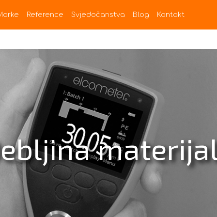
Marke
Reference
Svjedočanstva
Blog
Kontakt
ebljina materija