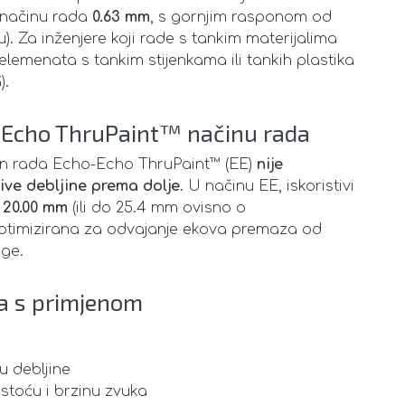
 načinu rada
0.63 mm
, s gornjim rasponom od
). Za inženjere koji rade s tankim materijalima
lemenata s tankim stijenkama ili tankih plastika
).
-Echo ThruPaint™ načinu rada
in rada Echo-Echo ThruPaint™ (EE)
nije
jive debljine prema dolje
. U načinu EE, iskoristivi
 20.00 mm
(ili do 25.4 mm ovisno o
a optimizirana za odvajanje ekova premaza od
oge.
a s primjenom
 debljine
ustoću i brzinu zvuka