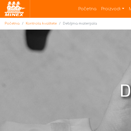
Početna
Početna
Proizvodi
Početna
Kontrola kvalitete
Debljina materijala
D