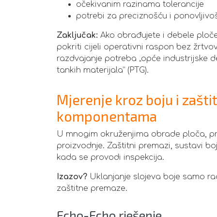
očekivanim razinama tolerancije
potrebi za preciznošću i ponovljivo
Zaključak:
Ako obrađujete i debele ploče
pokriti cijeli operativni raspon bez žrtvo
razdvajanje potreba „opće industrijske d
tankih materijala” (PTG).
Mjerenje kroz boju i zašt
komponentama
U mnogim okruženjima obrade ploča, profil
proizvodnje. Zaštitni premazi, sustavi b
kada se provodi inspekcija.
Izazov?
Uklanjanje slojeva boje samo radi
zaštitne premaze.
Echo-Echo rješenje