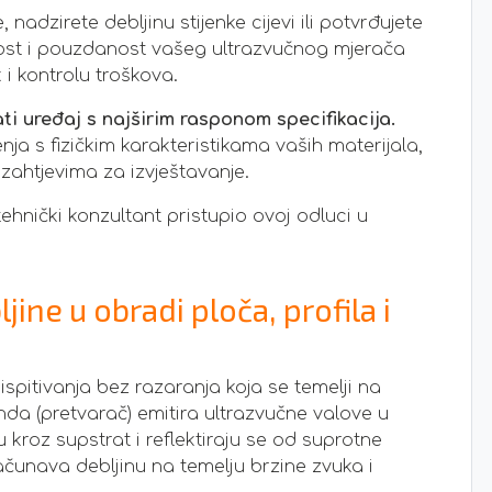
 nadzirete debljinu stijenke cijevi ili potvrđujete
nost i pouzdanost vašeg ultrazvučnog mjerača
k i kontrolu troškova.
i uređaj s najširim rasponom specifikacija.
ja s fizičkim karakteristikama vaših materijala,
 zahtjevima za izvještavanje.
tehnički konzultant pristupio ovoj odluci u
ine u obradi ploča, profila i
spitivanja bez razaranja koja se temelji na
da (pretvarač) emitira ultrazvučne valove u
ju kroz supstrat i reflektiraju se od suprotne
računava debljinu na temelju brzine zvuka i