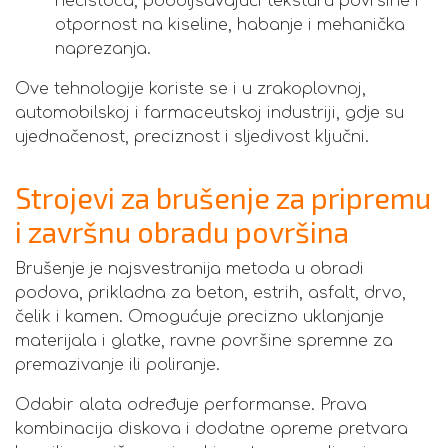
nečistoća, poboljšavajući teksturu površine i
otpornost na kiseline, habanje i mehanička
naprezanja.
Ove tehnologije koriste se i u zrakoplovnoj,
automobilskoj i farmaceutskoj industriji, gdje su
ujednačenost, preciznost i sljedivost ključni.
Strojevi za brušenje za pripremu
i završnu obradu površina
Brušenje je najsvestranija metoda u obradi
podova, prikladna za beton, estrih, asfalt, drvo,
čelik i kamen. Omogućuje precizno uklanjanje
materijala i glatke, ravne površine spremne za
premazivanje ili poliranje.
Odabir alata određuje performanse. Prava
kombinacija diskova i dodatne opreme pretvara