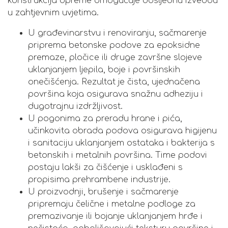
konstrukcija opreme omogućuje dosljednu izvedbu
u zahtjevnim uvjetima.
U građevinarstvu i renoviranju, sačmarenje
priprema betonske podove za epoksidne
premaze, pločice ili druge završne slojeve
uklanjanjem ljepila, boje i površinskih
onečišćenja. Rezultat je čista, ujednačena
površina koja osigurava snažnu adheziju i
dugotrajnu izdržljivost.
U pogonima za preradu hrane i pića,
učinkovita obrada podova osigurava higijenu
i sanitaciju uklanjanjem ostataka i bakterija s
betonskih i metalnih površina. Time podovi
postaju lakši za čišćenje i usklađeni s
propisima prehrambene industrije.
U proizvodnji, brušenje i sačmarenje
pripremaju čelične i metalne podloge za
premazivanje ili bojanje uklanjanjem hrđe i