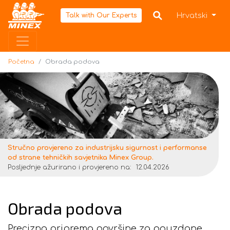
Početna
Hrvatski
Talk with Our Experts
Početna
Obrada podova
Stručno provjereno za industrijsku sigurnost i performanse
od strane tehničkih savjetnika Minex Group.
Posljednje ažurirano i provjereno na:
12.04.2026
Obrada podova
Precizna priprema površine za pouzdane,