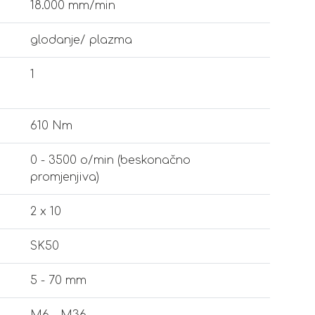
18.000 mm/min
glodanje/ plazma
1
610 Nm
0 - 3500 o/min (beskonačno
promjenjiva)
2 x 10
SK50
5 - 70 mm
M6 - M36