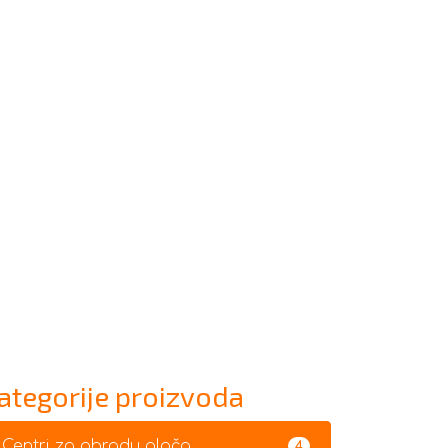
ategorije proizvoda
Centri za obradu ploča
4