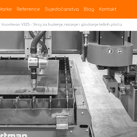
Marke
Reference
Svjedočanstva
Blog
Kontakt
Voortman V325 - Stroj za bušenje, rezanje i glodanje teških ploča