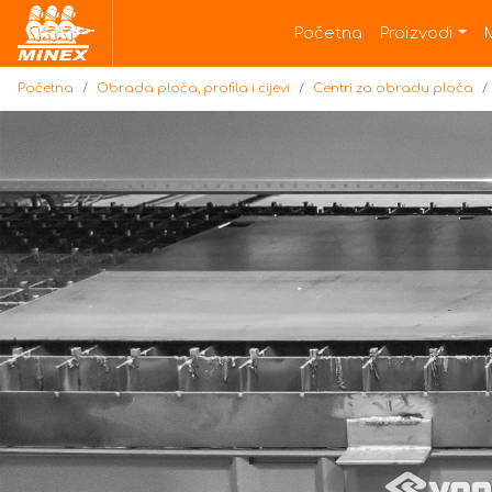
Početna
Početna
Proizvodi
Početna
Obrada ploča, profila i cijevi
Centri za obradu ploča