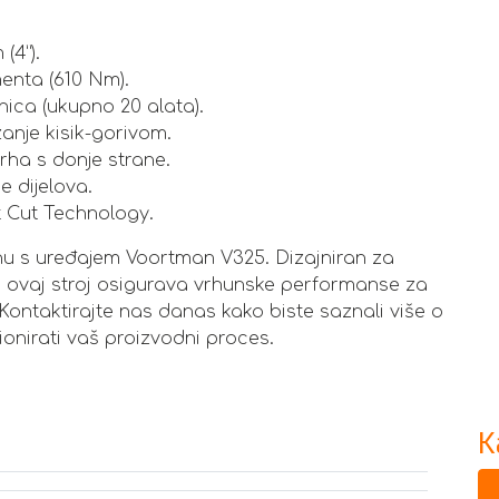
(4”).
enta (610 Nm).
anica (ukupno 20 alata).
anje kisik-gorivom.
rha s donje strane.
e dijelova.
t Cut Technology.
inu s uređajem Voortman V325. Dizajniran za
u, ovaj stroj osigurava vrhunske performanse za
 Kontaktirajte nas danas kako biste saznali više o
nirati vaš proizvodni proces.
K