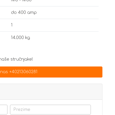
do 400 amp
1
14.000 kg
 naše stručnjake!
 nas +40213060281