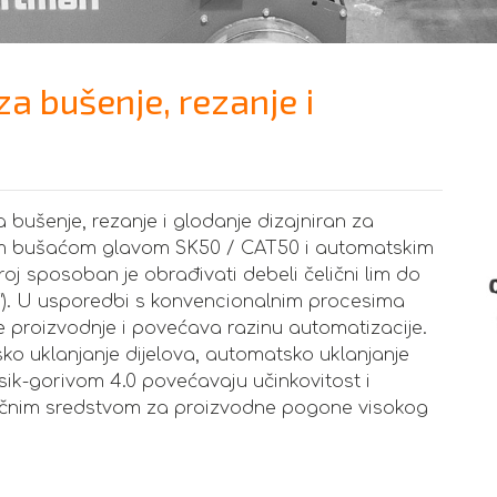
a bušenje, rezanje i
 bušenje, rezanje i glodanje dizajniran za
om bušaćom glavom SK50 / CAT50 i automatskim
roj sposoban je obrađivati debeli čelični lim do
/4”). U usporedbi s konvencionalnim procesima
e proizvodnje i povećava razinu automatizacije.
o uklanjanje dijelova, automatsko uklanjanje
sik-gorivom 4.0 povećavaju učinkovitost i
ljučnim sredstvom za proizvodne pogone visokog