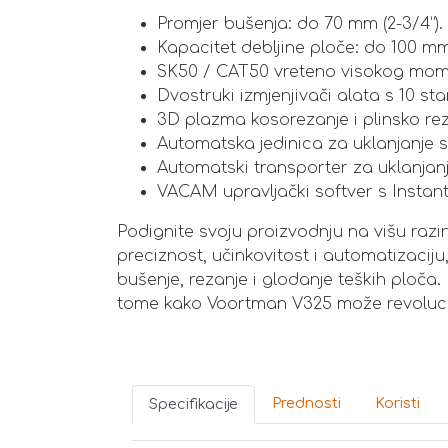
Promjer bušenja: do 70 mm (2-3/4”).
Kapacitet debljine ploče: do 100 mm 
SK50 / CAT50 vreteno visokog mom
Dvostruki izmjenjivači alata s 10 st
3D plazma kosorezanje i plinsko rez
Automatska jedinica za uklanjanje s
Automatski transporter za uklanjanj
VACAM upravljački softver s Instan
Podignite svoju proizvodnju na višu raz
preciznost, učinkovitost i automatizacij
bušenje, rezanje i glodanje teških ploča.
tome kako Voortman V325 može revolucio
Prednosti
Koristi
Specifikacije