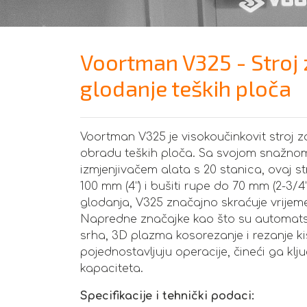
Voortman V325 - Stroj z
glodanje teških ploča
Voortman V325 je visokoučinkovit stroj za
obradu teških ploča. Sa svojom snažn
izmjenjivačem alata s 20 stanica, ovaj st
100 mm (4”) i bušiti rupe do 70 mm (2-3
glodanja, V325 značajno skraćuje vrijem
Napredne značajke kao što su automatsk
srha, 3D plazma kosorezanje i rezanje ki
pojednostavljuju operacije, čineći ga k
kapaciteta.
Specifikacije i tehnički podaci: