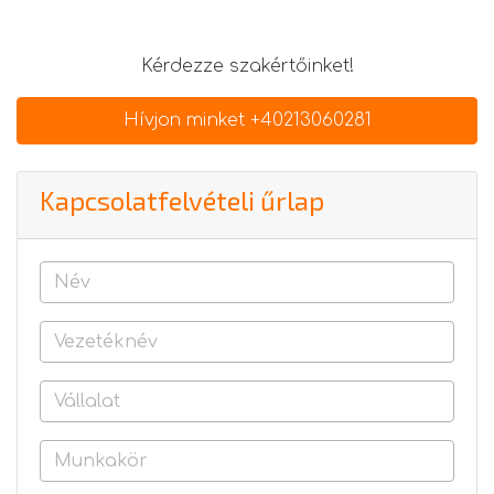
Kérdezze szakértőinket!
Hívjon minket +40213060281
Kapcsolatfelvételi űrlap