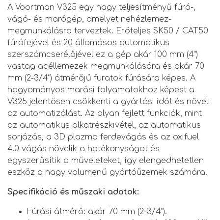
A Voortman V325 egy nagy teljesítményű fúró-,
vágó- és marógép, amelyet nehézlemez-
megmunkálásra terveztek. Erőteljes SK50 / CAT50
fúrófejével és 20 állomásos automatikus
szerszámcserélőjével ez a gép akár 100 mm (4”)
vastag acéllemezek megmunkálására és akár 70
mm (2-3/4”) átmérőjű furatok fúrására képes. A
hagyományos marási folyamatokhoz képest a
V325 jelentősen csökkenti a gyártási időt és növeli
az automatizálást. Az olyan fejlett funkciók, mint
az automatikus alkatrészkivétel, az automatikus
sorjázás, a 3D plazma ferdevágás és az oxifuel
4.0 vágás növelik a hatékonyságot és
egyszerűsítik a műveleteket, így elengedhetetlen
eszköz a nagy volumenű gyártóüzemek számára.
Specifikáció és műszaki adatok:
Fúrási átmérő: akár 70 mm (2-3/4”).