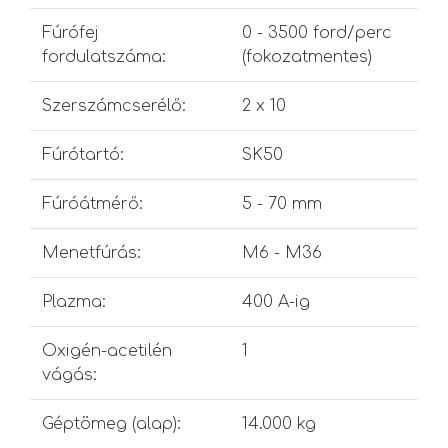
Fúrófej
0 - 3500 ford/perc
fordulatszáma:
(fokozatmentes)
Szerszámcserélő:
2 x 10
Fúrótartó:
SK50
Fúróátmérő:
5 - 70 mm
Menetfúrás:
M6 - M36
Plazma:
400 A-ig
Oxigén-acetilén
1
vágás:
Géptömeg (alap):
14.000 kg