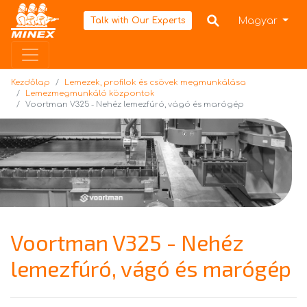
Kezdőlap
Magyar
Talk with Our Experts
Kezdőlap
Lemezek, profilok és csövek megmunkálása
Lemezmegmunkáló központok
Voortman V325 - Nehéz lemezfúró, vágó és marógép
Voortman V325 - Nehéz
lemezfúró, vágó és marógép