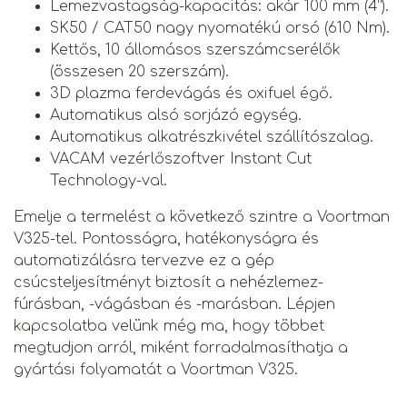
Lemezvastagság-kapacitás: akár 100 mm (4”).
SK50 / CAT50 nagy nyomatékú orsó (610 Nm).
Kettős, 10 állomásos szerszámcserélők
(összesen 20 szerszám).
3D plazma ferdevágás és oxifuel égő.
Automatikus alsó sorjázó egység.
Automatikus alkatrészkivétel szállítószalag.
VACAM vezérlőszoftver Instant Cut
Technology-val.
Emelje a termelést a következő szintre a Voortman
V325-tel. Pontosságra, hatékonyságra és
automatizálásra tervezve ez a gép
csúcsteljesítményt biztosít a nehézlemez-
fúrásban, -vágásban és -marásban. Lépjen
kapcsolatba velünk még ma, hogy többet
megtudjon arról, miként forradalmasíthatja a
gyártási folyamatát a Voortman V325.