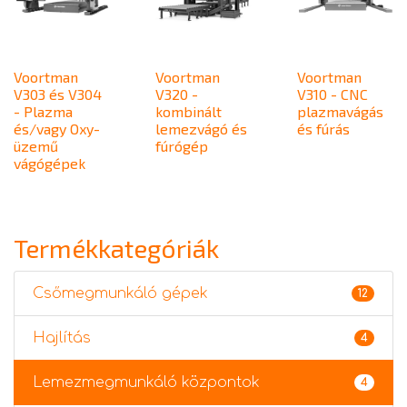
Voortman
Voortman
Voortman
V303 és V304
V320 -
V310 - CNC
- Plazma
kombinált
plazmavágás
és/vagy Oxy-
lemezvágó és
és fúrás
üzemű
fúrógép
vágógépek
Termékkategóriák
Csőmegmunkáló gépek
12
Hajlítás
4
Lemezmegmunkáló központok
4